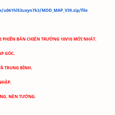
le/u061hl53uxyn7k3/MOD_MAP_V39.zip/file
2
PHIÊN BẢN CHIẾN TRƯỜNG 10V10 MỚI NHẤT.
P GỐC.
VÀ TRUNG BÌNH.
NHẬP.
ẠNG, NỀN TƯỚNG.