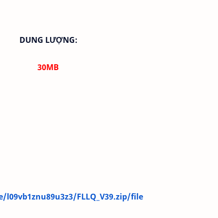
DUNG LƯỢNG:
30MB
e/l09vb1znu89u3z3/FLLQ_V39.zip/file