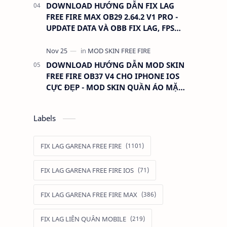
DOWNLOAD HƯỚNG DẪN FIX LAG
FREE FIRE MAX OB29 2.64.2 V1 PRO -
UPDATE DATA VÀ OBB FIX LAG, FPS
CAO, TRỜI TỐI
DOWNLOAD HƯỚNG DẪN MOD SKIN
FREE FIRE OB37 V4 CHO IPHONE IOS
CỰC ĐẸP - MOD SKIN QUẦN ÁO MẶC
ĐỊNH KHÔNG LỖI TÌM TRẬN
Labels
FIX LAG GARENA FREE FIRE
FIX LAG GARENA FREE FIRE IOS
FIX LAG GARENA FREE FIRE MAX
FIX LAG LIÊN QUÂN MOBILE