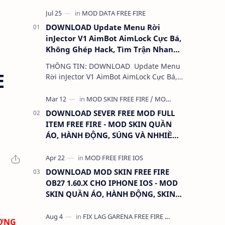
DOWNLOAD Update Menu Rời
inJector V1 AimBot AimLock Cực Bá,
Không Ghép Hack, Tìm Trận Nhanh,
Antiban 100%
THÔNG TIN: DOWNLOAD Update Menu
E
Rời inJector V1 AimBot AimLock Cực Bá,
Không Ghép Hack, Tìm Trận Nhanh,
Antiban 100% DUNG LƯỢNG: 1 MB
LINK:…
DOWNLOAD SEVER FREE MOD FULL
ITEM FREE FIRE - MOD SKIN QUẦN
ÁO, HÀNH ĐỘNG, SÚNG VÀ NHHIỀU
THỨ KHÁC
DOWNLOAD MOD SKIN FREE FIRE
OB27 1.60.X CHO IPHONE IOS - MOD
SKIN QUẦN ÁO, HÀNH ĐỘNG, SKIN
SÚNG, ANTENNA
ƯỜNG