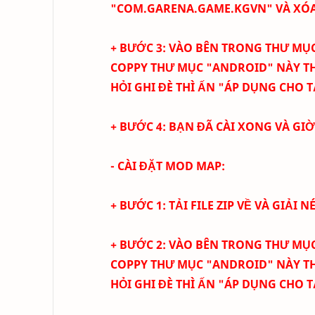
"COM.GARENA.GAME.KGVN" VÀ XÓA
+ BƯỚC 3: VÀO BÊN TRONG THƯ MỤC
COPPY THƯ MỤC "ANDROID" NÀY T
HỎI GHI ĐÈ THÌ ẤN "ÁP DỤNG CHO T
+ BƯỚC 4: BẠN ĐÃ CÀI XONG VÀ GI
- CÀI ĐẶT MOD MAP:
+ BƯỚC 1: TẢI FILE ZIP VỀ VÀ GIẢI N
+ BƯỚC 2: VÀO BÊN TRONG THƯ MỤC
COPPY THƯ MỤC "ANDROID" NÀY T
HỎI GHI ĐÈ THÌ ẤN "ÁP DỤNG CHO T