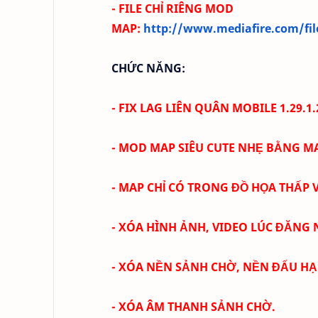
- FILE CHỈ RIÊNG MOD
MAP:
http://www.mediafire.com/fi
CHỨC NĂNG:
- FIX LAG LIÊN QUÂN MOBILE 1.29.1.
- MOD MAP SIÊU CUTE N
HẸ BẰNG MA
- MAP CHỈ CÓ TRONG ĐỒ HỌA THẤP 
- XÓA HÌNH ẢNH, VIDEO LÚC ĐĂNG 
- XÓA NỀN SẢNH CHỜ, NỀN ĐẤU H
- XÓA ÂM THANH SẢNH CHỜ.