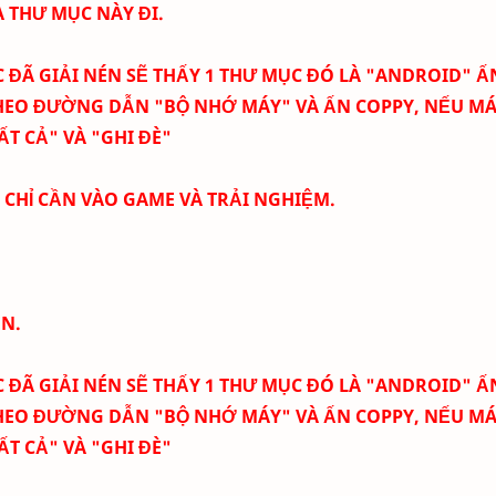
 THƯ MỤC NÀY ĐI.
 ĐÃ GIẢI NÉN SẼ THẤY 1 THƯ MỤC ĐÓ LÀ "ANDROID" Ấ
HEO ĐƯỜNG DẪN "BỘ NHỚ MÁY" VÀ ẤN COPPY, NẾU MÁ
ẤT CẢ" VÀ "GHI ĐÈ"
Ờ CHỈ CẦN VÀO GAME VÀ TRẢI NGHIỆM.
ÉN.
 ĐÃ GIẢI NÉN SẼ THẤY 1 THƯ MỤC ĐÓ LÀ "ANDROID" Ấ
HEO ĐƯỜNG DẪN "BỘ NHỚ MÁY" VÀ ẤN COPPY, NẾU MÁ
ẤT CẢ" VÀ "GHI ĐÈ"