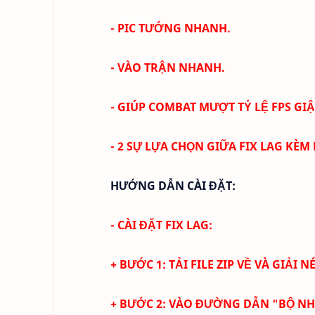
- PIC TƯỚNG NHANH.
- VÀO TRẬN NHANH.
- GIÚP COMBAT MƯỢT TỶ LỆ FPS GI
- 2 SỰ LỰA CHỌN GIỮA FIX LAG KÈM
HƯỚNG DẪN CÀI ĐẶT:
- CÀI ĐẶT FIX LAG:
+ BƯỚC 1: TẢI FILE ZIP VỀ VÀ GIẢI N
+ BƯỚC 2: VÀO ĐƯỜNG DẪN "BỘ N