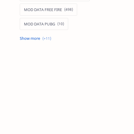
MOD DATA FREE FIRE
MOD DATA PUBG
MOD FREE FIRE
MOD FREE FIRE IOS
MOD GAME MOBILE
MOD GARENA FREE FIRE
MOD LIÊN QUÂN MOBILE IOS
MOD MAP LIÊN QUÂN MOBILE
MOD MENU GAME IOS