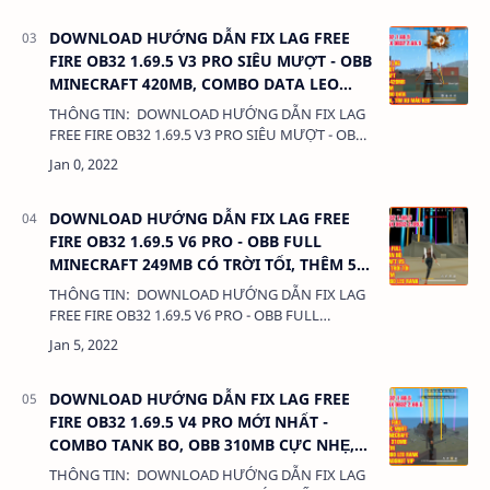
DOWNLOAD HƯỚNG DẪN FIX LAG FREE
FIRE OB32 1.69.5 V3 PRO SIÊU MƯỢT - OBB
MINECRAFT 420MB, COMBO DATA LEO
RANK VIP
THÔNG TIN: DOWNLOAD HƯỚNG DẪN FIX LAG
FREE FIRE OB32 1.69.5 V3 PRO SIÊU MƯỢT - OBB
MINECRAFT 420MB, COMBO DATA LEO RANK VIP
380 Kb LIÊN KẾT: - DATA CÀI THÊM LOẠI…
DOWNLOAD HƯỚNG DẪN FIX LAG FREE
FIRE OB32 1.69.5 V6 PRO - OBB FULL
MINECRAFT 249MB CÓ TRỜI TỐI, THÊM 5
COMBO DATA MỚI
THÔNG TIN: DOWNLOAD HƯỚNG DẪN FIX LAG
FREE FIRE OB32 1.69.5 V6 PRO - OBB FULL
MINECRAFT 249MB CÓ TRỜI TỐI, THÊM 5 COMBO
DATA MỚI 380 Kb LIÊN KẾT: …
DOWNLOAD HƯỚNG DẪN FIX LAG FREE
FIRE OB32 1.69.5 V4 PRO MỚI NHẤT -
COMBO TANK BO, OBB 310MB CỰC NHẸ,
CỰC MUỌT
THÔNG TIN: DOWNLOAD HƯỚNG DẪN FIX LAG