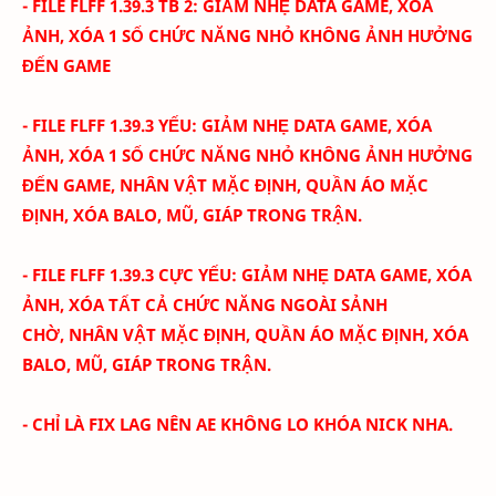
- FILE FLFF 1.39.3 TB 2: GIẢM NHẸ DATA GAME, XÓA
ẢNH, XÓA 1 SỐ CHỨC NĂNG NHỎ KHÔNG ẢNH HƯỞNG
ĐẾN GAME
- FILE FLFF 1.39.3 YẾU:
GIẢM NHẸ DATA GAME, XÓA
ẢNH, XÓA 1 SỐ CHỨC NĂNG NHỎ KHÔNG ẢNH HƯỞNG
ĐẾN GAME,
NHÂN VẬT MẶC ĐỊNH, QUẦN ÁO MẶC
ĐỊNH, XÓA BALO, MŨ, GIÁP TRONG TRẬN.
- FILE FLFF 1.39.3 CỰC YẾU:
GIẢM NHẸ DATA GAME, XÓA
ẢNH, XÓA TẤT CẢ CHỨC NĂNG NGOÀI SẢNH
CHỜ,
NHÂN VẬT MẶC ĐỊNH, QUẦN ÁO MẶC ĐỊNH, XÓA
BALO, MŨ, GIÁP TRONG TRẬN.
- CHỈ LÀ FIX LAG NÊN AE KHÔNG LO KHÓA NICK NHA.