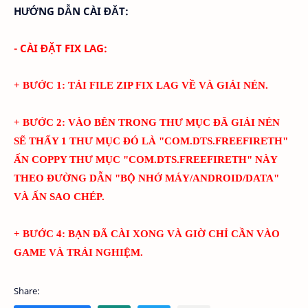
HƯỚNG DẪN CÀI ĐĂT:
- CÀI ĐẶT FIX LAG:
+ BƯỚC 1: TẢI FILE ZIP FIX LAG VỀ VÀ GIẢI NÉN.
+ BƯỚC 2: VÀO BÊN TRONG THƯ MỤC ĐÃ GIẢI NÉN
SẼ THẤY 1 THƯ MỤC ĐÓ LÀ "
COM.DTS.FREEFIRETH
"
ẤN COPPY THƯ MỤC "
COM.DTS.FREEFIRETH
" NÀY
THEO ĐƯỜNG DẪN "BỘ NHỚ MÁY/ANDROID/DATA"
VÀ ẤN SAO CHÉP.
+ BƯỚC 4: BẠN ĐÃ CÀI XONG VÀ GIỜ CHỈ CẦN VÀO
GAME VÀ TRẢI NGHIỆM.