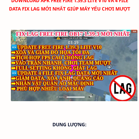
D
OWNLOAD APK FREE FIRE 1.39.3 LITE V10 VÀ 4 FILE
DATA FIX LAG MỚI NHẤT GIÚP MÁY YẾU CHƠI MƯỢT
DUNG LƯỢNG: