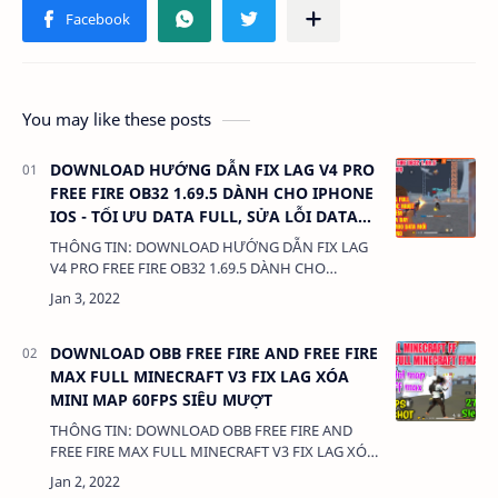
You may like these posts
DOWNLOAD HƯỚNG DẪN FIX LAG V4 PRO
FREE FIRE OB32 1.69.5 DÀNH CHO IPHONE
IOS - TỐI ƯU DATA FULL, SỬA LỖI DATA
CŨ, THÊM 4 COMBO DATA MỚI
THÔNG TIN: DOWNLOAD HƯỚNG DẪN FIX LAG
V4 PRO FREE FIRE OB32 1.69.5 DÀNH CHO
IPHONE IOS - TỐI ƯU DATA FULL, SỬA LỖI DATA
CŨ, THÊM 4 COMBO DATA MỚI 380 Kb LIÊN KẾT:
- D…
DOWNLOAD OBB FREE FIRE AND FREE FIRE
MAX FULL MINECRAFT V3 FIX LAG XÓA
MINI MAP 60FPS SIÊU MƯỢT
THÔNG TIN: DOWNLOAD OBB FREE FIRE AND
FREE FIRE MAX FULL MINECRAFT V3 FIX LAG XÓA
MINI MAP 60FPS SIÊU MƯỢT DUNG LƯỢNG:
1 MB LINK: (adsbygoogle = window.adsbygoo…