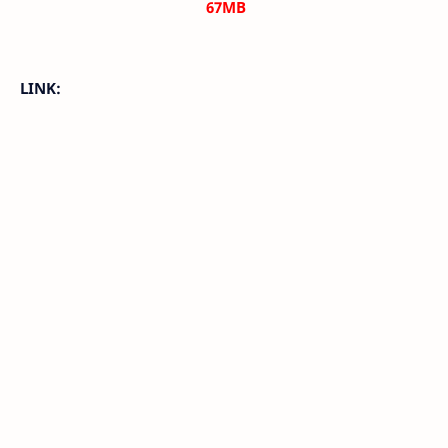
67M
B
LINK: