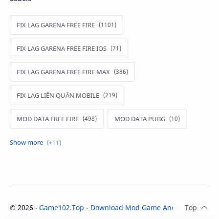
FIX LAG GARENA FREE FIRE
FIX LAG GARENA FREE FIRE IOS
FIX LAG GARENA FREE FIRE MAX
FIX LAG LIÊN QUÂN MOBILE
MOD DATA FREE FIRE
MOD DATA PUBG
MOD FREE FIRE
MOD FREE FIRE IOS
MOD GAME MOBILE
MOD GARENA FREE FIRE
MOD LIÊN QUÂN MOBILE IOS
©
2026
‧
Game102.Top - Download Mod Game Android / IOS
. A
MOD MAP LIÊN QUÂN MOBILE