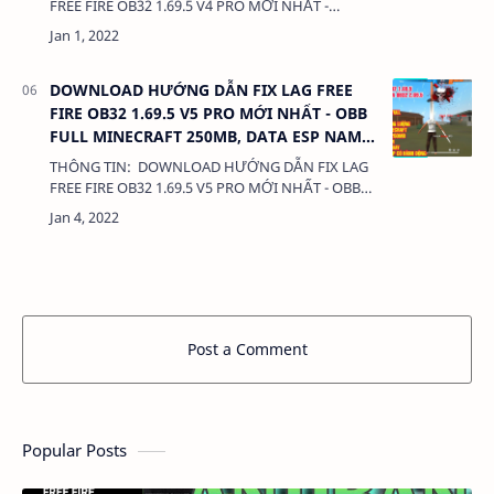
FREE FIRE OB32 1.69.5 V4 PRO MỚI NHẤT -
COMBO TANK BO, OBB 310MB CỰC NHẸ, CỰC
MUỌT 380 Kb LIÊN KẾT: - DATA CÀI THÊM LOẠI 1:
…
DOWNLOAD HƯỚNG DẪN FIX LAG FREE
FIRE OB32 1.69.5 V5 PRO MỚI NHẤT - OBB
FULL MINECRAFT 250MB, DATA ESP NAME
CÓ HÀNH ĐÔNG
THÔNG TIN: DOWNLOAD HƯỚNG DẪN FIX LAG
FREE FIRE OB32 1.69.5 V5 PRO MỚI NHẤT - OBB
FULL MINECRAFT 250MB, DATA ESP NAME CÓ
HÀNH ĐÔNG 380 Kb LIÊN KẾT: - DATA C…
Post a Comment
Popular Posts