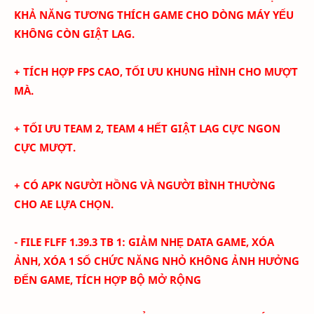
KHẢ NĂNG TƯƠNG THÍCH GAME CHO DÒNG MÁY YẾU
KHÔNG CÒN GIẬT LAG.
+ TÍCH HỢP FPS CAO, TỐI ƯU KHUNG HÌNH CHO MƯỢT
MÀ.
+ TỐI ƯU TEAM 2, TEAM 4 HẾT GIẬT LAG CỰC NGON
CỰC MƯỢT.
+ CÓ APK NGƯỜI HỒNG VÀ NGƯỜI BÌNH THƯỜNG
CHO AE LỰA CHỌN.
- FILE FLFF 1.39.3 TB 1: GIẢM NHẸ DATA GAME, XÓA
ẢNH, XÓA 1 SỐ CHỨC NĂNG NHỎ KHÔNG ẢNH HƯỞNG
ĐẾN GAME, TÍCH HỢP BỘ MỞ RỘNG