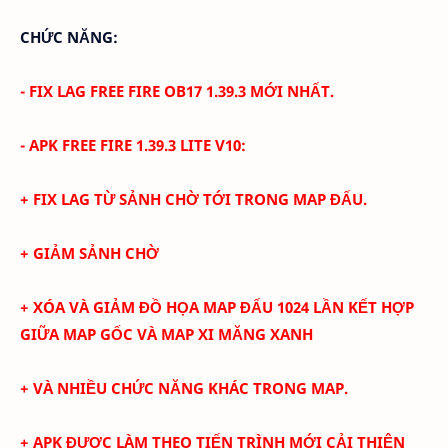
CHỨC NĂNG:
- FIX LAG FREE FIRE OB17 1.39.3 MỚI NHẤT.
- APK FREE FIRE 1.39.3 LITE V10:
+ FIX LAG TỪ SẢNH CHỜ TỚI TRONG MAP ĐẤU.
+ GIẢM SẢNH CHỜ
+
XÓA VÀ
GIẢM ĐỒ HỌA MAP ĐẤU 1024 LẦN KẾT HỢP
GIỮA MAP GỐC VÀ MAP XI MĂNG XANH
+ VÀ NHIỀU CHỨC NĂNG KHÁC TRONG MAP.
+ APK ĐƯỢC LÀM THEO TIẾN TRÌNH MỚI CẢI THIỆN