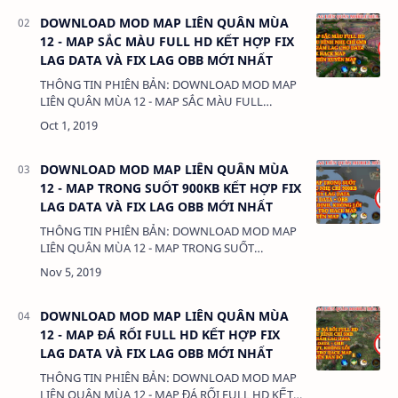
DOWNLOAD MOD MAP LIÊN QUÂN MÙA
12 - MAP SẮC MÀU FULL HD KẾT HỢP FIX
LAG DATA VÀ FIX LAG OBB MỚI NHẤT
THÔNG TIN PHIÊN BẢN: DOWNLOAD MOD MAP
LIÊN QUÂN MÙA 12 - MAP SẮC MÀU FULL
HD KẾT HỢP FIX LAG DATA VÀ FIX LAG OBB MỚI
NHẤT DUNG LƯỢNG: 34MB LINK: (ads…
DOWNLOAD MOD MAP LIÊN QUÂN MÙA
12 - MAP TRONG SUỐT 900KB KẾT HỢP FIX
LAG DATA VÀ FIX LAG OBB MỚI NHẤT
THÔNG TIN PHIÊN BẢN: DOWNLOAD MOD MAP
LIÊN QUÂN MÙA 12 - MAP TRONG SUỐT
900KB KẾT HỢP FIX LAG DATA VÀ FIX LAG OBB
MỚI NHẤT DUNG LƯỢNG: 33MB LINK: (ad…
DOWNLOAD MOD MAP LIÊN QUÂN MÙA
12 - MAP ĐÁ RỐI FULL HD KẾT HỢP FIX
LAG DATA VÀ FIX LAG OBB MỚI NHẤT
THÔNG TIN PHIÊN BẢN: DOWNLOAD MOD MAP
LIÊN QUÂN MÙA 12 - MAP ĐÁ RỐI FULL HD KẾT