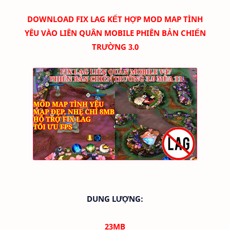
DOWNLOAD FIX LAG KẾT HỢP MOD MAP TÌNH
YÊU
VÀO
LIÊN QUÂN MOBILE
PHIÊN BẢN CHIẾN
TRƯỜNG 3.0
DUNG LƯỢNG:
23MB