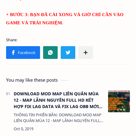
+ BƯỚC 3: BẠN ĐÃ CÀI XONG VÀ GIỜ CHỈ CẦN VÀO
GAME VÀ TRẢI NGHIỆM.
You may like these posts
DOWNLOAD MOD MAP LIÊN QUÂN MÙA
12 - MAP LÃNH NGUYÊN FULL HD KẾT
HỢP FIX LAG DATA VÀ FIX LAG OBB MỚI
NHẤT
THÔNG TIN PHIÊN BẢN: DOWNLOAD MOD MAP
LIÊN QUÂN MÙA 12 - MAP LÃNH NGUYÊN FULL
HD KẾT HỢP FIX LAG DATA VÀ FIX LAG OBB MỚI
NHẤT DUNG LƯỢNG: 33MB LINK: …