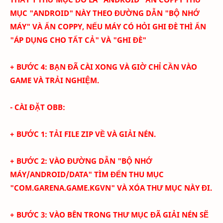
MỤC "ANDROID" NÀY THEO ĐƯỜNG DẪN "BỘ NHỚ
MÁY" VÀ ẤN COPPY, NẾU MÁY CÓ HỎI GHI ĐÈ THÌ ẤN
"ÁP DỤNG CHO TẤT CẢ" VÀ "GHI ĐÈ"
+ BƯỚC 4: BẠN ĐÃ CÀI XONG VÀ GIỜ CHỈ CẦN VÀO
GAME VÀ TRẢI NGHIỆM.
- CÀI ĐẶT OBB:
+ BƯỚC 1: TẢI FILE ZIP VỀ VÀ GIẢI NÉN.
+ BƯỚC 2: VÀO ĐƯỜNG DẪN "BỘ NHỚ
MÁY/ANDROID/DATA" TÌM ĐẾN THU MỤC
"COM.GARENA.GAME.KGVN" VÀ XÓA THƯ MỤC NÀY ĐI.
+ BƯỚC 3: VÀO BÊN TRONG THƯ MỤC ĐÃ GIẢI NÉN SẼ