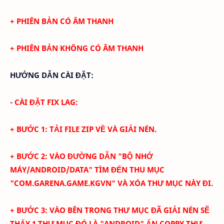
+ PHIÊN BẢN CÓ ÂM THANH
+ PHIÊN BẢN KHÔNG CÓ ÂM THANH
HƯỚNG DẪN CÀI ĐẶT:
- CÀI ĐẶT FIX LAG:
+ BƯỚC 1: TẢI FILE ZIP VỀ VÀ GIẢI NÉN.
+ BƯỚC 2: VÀO ĐƯỜNG DẪN "BỘ NHỚ
MÁY/ANDROID/DATA" TÌM ĐẾN THU MỤC
"COM.GARENA.GAME.KGVN" VÀ XÓA THƯ MỤC NÀY ĐI.
+ BƯỚC 3: VÀO BÊN TRONG THƯ MỤC ĐÃ GIẢI NÉN SẼ
THẤY 1 THƯ MỤC ĐÓ LÀ "ANDROID" ẤN COPPY THƯ