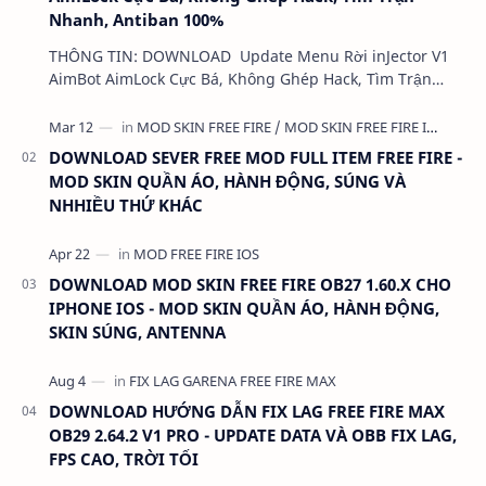
Nhanh, Antiban 100%
THÔNG TIN: DOWNLOAD Update Menu Rời inJector V1
AimBot AimLock Cực Bá, Không Ghép Hack, Tìm Trận
Nhanh, Antiban 100% DUNG LƯỢNG: 1 MB LINK:…
DOWNLOAD SEVER FREE MOD FULL ITEM FREE FIRE -
MOD SKIN QUẦN ÁO, HÀNH ĐỘNG, SÚNG VÀ
NHHIỀU THỨ KHÁC
DOWNLOAD MOD SKIN FREE FIRE OB27 1.60.X CHO
IPHONE IOS - MOD SKIN QUẦN ÁO, HÀNH ĐỘNG,
SKIN SÚNG, ANTENNA
DOWNLOAD HƯỚNG DẪN FIX LAG FREE FIRE MAX
OB29 2.64.2 V1 PRO - UPDATE DATA VÀ OBB FIX LAG,
FPS CAO, TRỜI TỐI