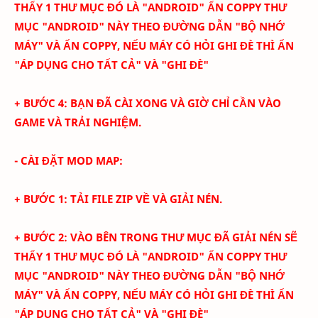
THẤY 1 THƯ MỤC ĐÓ LÀ "ANDROID" ẤN COPPY THƯ
MỤC "ANDROID" NÀY THEO ĐƯỜNG DẪN "BỘ NHỚ
MÁY" VÀ ẤN COPPY, NẾU MÁY CÓ HỎI GHI ĐÈ THÌ ẤN
"ÁP DỤNG CHO TẤT CẢ" VÀ "GHI ĐÈ"
+ BƯỚC 4: BẠN ĐÃ CÀI XONG VÀ GIỜ CHỈ CẦN VÀO
GAME VÀ TRẢI NGHIỆM.
- CÀI ĐẶT MOD MAP:
+ BƯỚC 1: TẢI FILE ZIP VỀ VÀ GIẢI NÉN.
+ BƯỚC 2: VÀO BÊN TRONG THƯ MỤC ĐÃ GIẢI NÉN SẼ
THẤY 1 THƯ MỤC ĐÓ LÀ "ANDROID" ẤN COPPY THƯ
MỤC "ANDROID" NÀY THEO ĐƯỜNG DẪN "BỘ NHỚ
MÁY" VÀ ẤN COPPY, NẾU MÁY CÓ HỎI GHI ĐÈ THÌ ẤN
"ÁP DỤNG CHO TẤT CẢ" VÀ "GHI ĐÈ"