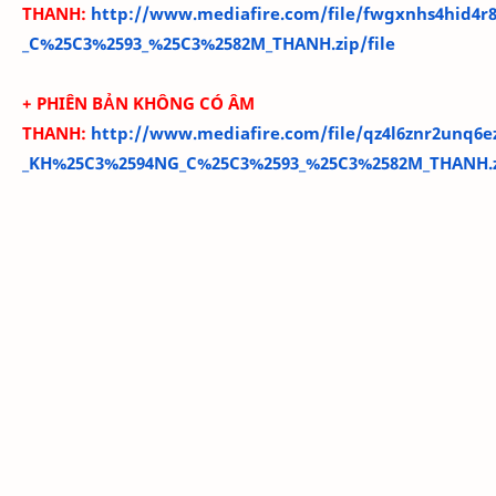
THANH:
http://www.mediafire.com/file/fwgxnhs4hid4r8
_C%25C3%2593_%25C3%2582M_THANH.zip/file
+ PHIÊN BẢN KHÔNG CÓ ÂM
THANH:
http://www.mediafire.com/file/qz4l6znr2unq6e
_KH%25C3%2594NG_C%25C3%2593_%25C3%2582M_THANH.zi