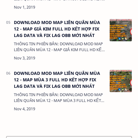
HỢP FIX LAG DATA VÀ FIX LAG OBB MỚI NHẤT
DUNG LƯỢNG: 33MB LINK: (adsbyg…
DOWNLOAD MOD MAP LIÊN QUÂN MÙA
12 - MAP GIẢ KIM FULL HD KẾT HỢP FIX
LAG DATA VÀ FIX LAG OBB MỚI NHẤT
THÔNG TIN PHIÊN BẢN: DOWNLOAD MOD MAP
LIÊN QUÂN MÙA 12 - MAP GIẢ KIM FULL HD KẾT
HỢP FIX LAG DATA VÀ FIX LAG OBB MỚI NHẤT
DUNG LƯỢNG: 33MB LINK: (ads…
DOWNLOAD MOD MAP LIÊN QUÂN MÙA
12 - MAP MÙA 3 FULL HD KẾT HỢP FIX
LAG DATA VÀ FIX LAG OBB MỚI NHẤT
THÔNG TIN PHIÊN BẢN: DOWNLOAD MOD MAP
LIÊN QUÂN MÙA 12 - MAP MÙA 3 FULL HD KẾT
HỢP FIX LAG DATA VÀ FIX LAG OBB MỚI NHẤT
DUNG LƯỢNG: 33MB LINK: (adsbygo…