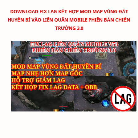
DOWNLOAD FIX LAG KẾT HỢP MOD MAP VÙNG ĐẤT
HUYỀN BÍ
VÀO
LIÊN QUÂN MOBILE
PHIÊN BẢN CHIẾN
TRƯỜNG 3.0