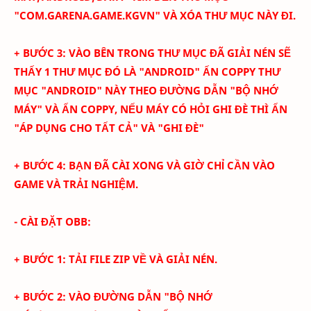
"COM.GARENA.GAME.KGVN" VÀ XÓA THƯ MỤC NÀY ĐI.
+ BƯỚC 3: VÀO BÊN TRONG THƯ MỤC ĐÃ GIẢI NÉN SẼ
THẤY 1 THƯ MỤC ĐÓ LÀ "ANDROID" ẤN COPPY THƯ
MỤC "ANDROID" NÀY THEO ĐƯỜNG DẪN "BỘ NHỚ
MÁY" VÀ ẤN COPPY, NẾU MÁY CÓ HỎI GHI ĐÈ THÌ ẤN
"ÁP DỤNG CHO TẤT CẢ" VÀ "GHI ĐÈ"
+ BƯỚC 4: BẠN ĐÃ CÀI XONG VÀ GIỜ CHỈ CẦN VÀO
GAME VÀ TRẢI NGHIỆM.
- CÀI ĐẶT OBB:
+ BƯỚC 1: TẢI FILE ZIP VỀ VÀ GIẢI NÉN.
+ BƯỚC 2: VÀO ĐƯỜNG DẪN "BỘ NHỚ