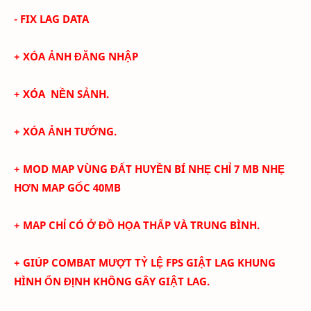
- FIX LAG DATA
+ XÓA ẢNH ĐĂNG NHẬP
+ XÓA NỀN SẢNH.
+ XÓA ẢNH TƯỚNG.
+ MOD MAP
VÙNG ĐẤT HUYỀN BÍ
NHẸ CHỈ 7 MB NHẸ
HƠN MAP GỐC 40MB
+ MAP CHỈ CÓ Ở ĐỒ HỌA THẤP VÀ TRUNG BÌNH.
+ GIÚP COMBAT MƯỢT TỶ LỆ FPS GIẬT LAG KHUNG
HÌNH ỔN ĐỊNH KHÔNG GÂY GIẬT LAG.