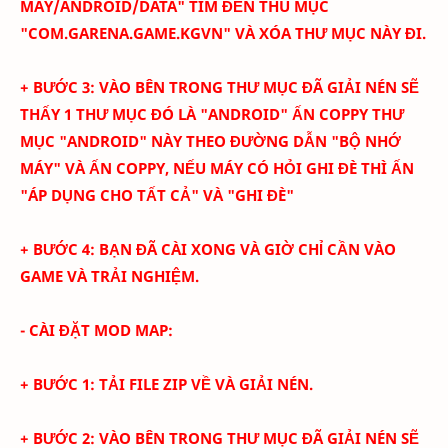
MÁY/ANDROID/DATA" TÌM ĐẾN THU MỤC
"COM.GARENA.GAME.KGVN" VÀ XÓA THƯ MỤC NÀY ĐI.
+ BƯỚC 3: VÀO BÊN TRONG THƯ MỤC ĐÃ GIẢI NÉN SẼ
THẤY 1 THƯ MỤC ĐÓ LÀ "ANDROID" ẤN COPPY THƯ
MỤC "ANDROID" NÀY THEO ĐƯỜNG DẪN "BỘ NHỚ
MÁY" VÀ ẤN COPPY, NẾU MÁY CÓ HỎI GHI ĐÈ THÌ ẤN
"ÁP DỤNG CHO TẤT CẢ" VÀ "GHI ĐÈ"
+ BƯỚC 4: BẠN ĐÃ CÀI XONG VÀ GIỜ CHỈ CẦN VÀO
GAME VÀ TRẢI NGHIỆM.
- CÀI ĐẶT MOD MAP:
+ BƯỚC 1: TẢI FILE ZIP VỀ VÀ GIẢI NÉN.
+ BƯỚC 2: VÀO BÊN TRONG THƯ MỤC ĐÃ GIẢI NÉN SẼ