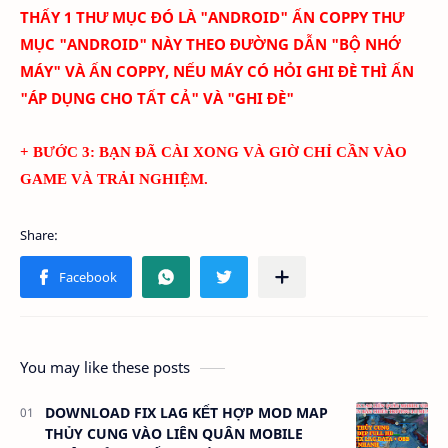
THẤY 1 THƯ MỤC ĐÓ LÀ "ANDROID" ẤN COPPY THƯ
MỤC "ANDROID" NÀY THEO ĐƯỜNG DẪN "BỘ NHỚ
MÁY" VÀ ẤN COPPY, NẾU MÁY CÓ HỎI GHI ĐÈ THÌ ẤN
"ÁP DỤNG CHO TẤT CẢ" VÀ "GHI ĐÈ"
+ BƯỚC 3: BẠN ĐÃ CÀI XONG VÀ GIỜ CHỈ CẦN VÀO
GAME VÀ TRẢI NGHIỆM.
You may like these posts
DOWNLOAD FIX LAG KẾT HỢP MOD MAP
THỦY CUNG VÀO LIÊN QUÂN MOBILE