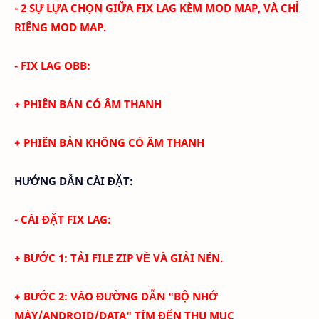
- 2 SỰ LỰA CHỌN GIỮA FIX LAG KÈM MOD MAP, VÀ CHỈ
RIÊNG MOD MAP.
- FIX LAG OBB:
+ PHIÊN BẢN CÓ ÂM THANH
+ PHIÊN BẢN KHÔNG CÓ ÂM THANH
HƯỚNG DẪN CÀI ĐẶT:
- CÀI ĐẶT FIX LAG:
+ BƯỚC 1: TẢI FILE ZIP VỀ VÀ GIẢI NÉN.
+ BƯỚC 2: VÀO ĐƯỜNG DẪN "BỘ NHỚ
MÁY/ANDROID/DATA" TÌM ĐẾN THU MỤC