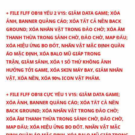
+ FILE FLFF
OB18
YẾU 2 V15:
GIẢM DATA GAME; XÓA
ẢNH, BANNER QUẢNG CÁO; XÓA TẤT CẢ NỀN BACK
GROUND; XÓA NHÂN VẬT TRONG ĐẢO CHỜ; XÓA ÂM
THANH THỪA TRONG SẢNH CHỜ, ĐẢO CHỜ, MAP ĐẤU;
XÓA HIỆU ỨNG BO ĐỐT, NHÂN VẬT MẶC ĐỊNH QUẦN
ÁO MẶC ĐỊNH, XÓA BALO MŨ GIÁP TRONG
TRẬN,
GIẢM SẢNH,
XÓA 1 SỐ THỨ KHÔNG ẢNH
HƯỞNG TỚI GAME,
XÓA SKIN MÁY BAY, GIẢM NHÂN
VẬT, XÓA NỀN
,
XÓA
90
% ICON VẬT PHẨM.
+ FILE FLFF
OB18
CỰC YẾU 1 V15:
GIẢM DATA GAME;
XÓA ẢNH, BANNER QUẢNG CÁO; XÓA TẤT CẢ NỀN
BACK GROUND; XÓA NHÂN VẬT TRONG ĐẢO CHỜ;
XÓA ÂM THANH THỪA TRONG SẢNH CHỜ, ĐẢO CHỜ,
MAP ĐẤU; XÓA HIỆU ỨNG BO ĐỐT.
NHÂN VẬT MẶC
ĐỊNH QUẦN ÁO MẶC ĐỊNH, XÓA BALO MŨ GIÁP TRONG