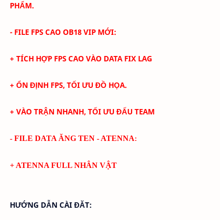
PHẨM.
- FILE FPS CAO
OB18 VIP MỚI:
+ TÍCH HỢP FPS CAO VÀO DATA FIX LAG
+ ỔN ĐỊNH FPS, TỐI ƯU ĐỒ HỌA.
+ VÀO TRẬN NHANH, TỐI ƯU ĐẤU TEAM
- FILE DATA ĂNG TEN - ATENNA
:
+ ATENNA FULL NHÂN VẬT
HƯỚNG DẪN CÀI ĐĂT: