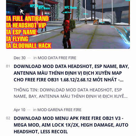
DOWNLOAD MOD DATA HEADSHOT, ESP NAME, BAY,
ANTENNA MÀU THÍNH ĐỊNH VỊ ĐỊCH XUYÊN MAP
CHO FREE FIRE OB31 1.68.12/2.68.12 MỚI NHẤT -
KHÔNG KHÓA NICK
THÔNG TIN: DOWNLOAD MOD DATA HEADSHOT, ESP
NAME, BAY, ANTENNA MÀU THÍNH ĐỊNH VỊ ĐỊCH XUYÊN
MAP CHO FREE FIRE OB31 1.68.12/2.68.12 MỚI NHẤT -
KHÔN…
DOWNLOAD MOD MENU APK FREE FIRE OB21 V3 -
MEGA MOD, AIM LOCK 1X/2X, HIGH DAMAGE, AUTO
HEADSHOT, LESS RECOIL