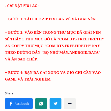
- CÀI ĐẶT FIX LAG:
+ BƯỚC 1: TẢI FILE ZIP FIX LAG VỀ VÀ GIẢI NÉN.
+ BƯỚC 2: VÀO BÊN TRONG THƯ MỤC ĐÃ GIẢI NÉN
SẼ THẤY 1 THƯ MỤC ĐÓ LÀ "
COM.DTS.FREEFIRETH
"
ẤN COPPY THƯ MỤC "
COM.DTS.FREEFIRETH
" NÀY
THEO ĐƯỜNG DẪN "BỘ NHỚ MÁY/ANDROID/DATA"
VÀ ẤN SAO CHÉP.
+ BƯỚC 4: BẠN ĐÃ CÀI XONG VÀ GIỜ CHỈ CẦN VÀO
GAME VÀ TRẢI NGHIỆM.