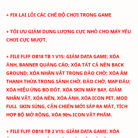
+ FIX LẠI LỖI CÁC CHẾ ĐỘ CHƠI TRONG GAME
+ TỐI ƯU GIẢM DUNG LƯỢNG CỰC NHỎ CHO MÁY YẾU
CHƠI CỰC MƯỢT.
+ FILE FLFF
OB18
TB 1 V15: GIẢM DATA GAME; XÓA
ẢNH
, BANNER QUẢNG CÁO
; XÓA TẤT CẢ NỀN BACK
GROUND; XÓA NHÂN VẬT TRONG ĐẢO CHỜ; XÓA ÂM
THANH THỪA TRONG SẢNH CHỜ, ĐẢO CHỜ, MAP ĐẤU;
XÓA HIỆU ỨNG BO ĐỐT, XÓA SKIN MÁY BAY, GIẢM
NHÂN VẬT, XÓA NỀN, XÓA ẢNH, XÓA ICON PET,
MOD
FULL SKIN SÚNG, CẬN CHIẾN MỚI SẮP RA MẮT, TÍCH
HỢP BỘ MỞ RỘNG,
XÓA 90% ICON VẬT PHẨM.
+ FILE FLFF
OB18
TB 2 V15:
GIẢM DATA GAME; XÓA