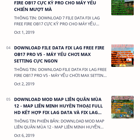
FIRE OB17 CỰC KỲ PRO CHO MÁY YẾU
CHIẾN MƯỢT MÀ
THÔNG TIN: DOWNLOAD 7 FILE DATA FIX LAG
FREE FIRE OB17 CỰC KỲ PRO CHO MÁY YẾU
CHIẾN MƯỢT MÀ DUNG LƯỢNG: 300KB LINK: -
FILE APK GAME BOOSTER FASTER …
DOWNLOAD FILE DATA FIX LAG FREE FIRE
OB17 PRO V5 - MÁY YẾU CHƠI MAX
SETTING CỰC NGON
THÔNG TIN: DOWNLOAD FILE DATA FIX LAG FREE
FIRE OB17 PRO V5 - MÁY YẾU CHƠI MAX SETTING
CỰC NGON DUNG LƯỢNG: 300KB LINK: -FILE
APK GAME BOOSTER FASTE…
DOWNLOAD MOD MAP LIÊN QUÂN MÙA
12 - MAP LIÊN MINH HUYỀN THOẠI FULL
HD KẾT HỢP FIX LAG DATA VÀ FIX LAG
OBB CỰC MƯỢT
THÔNG TIN PHIÊN BẢN: DOWNLOAD MOD MAP
LIÊN QUÂN MÙA 12 - MAP LIÊN MINH HUYỀN
THOẠI FULL HD KẾT HỢP FIX LAG DATA VÀ FIX
LAG OBB CỰC MƯỢT DUNG LƯỢNG: 32MB LIN…