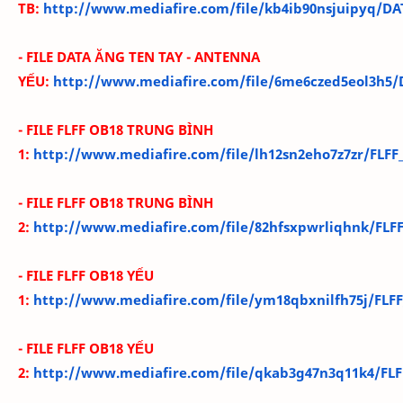
TB:
http://www.mediafire.com/file/kb4ib90nsjuipyq/DA
-
FILE DATA ĂNG TEN TAY - ANTENNA
YẾU:
http://www.mediafire.com/file/6me6czed5eol3h5
- FILE FLFF OB18 TRUN
G BÌNH
1:
http://www.mediafire.com/file/lh12sn2eho7z7zr/FLFF_
- FILE FLFF OB18 TRUN
G BÌNH
2:
http://www.mediafire.com/file/82hfsxpwrliqhnk/FLFF_
- FILE FLFF OB18 YẾU
1:
http://www.mediafire.com/file/ym18qbxnilfh75j/FLF
- FILE FLFF OB18 YẾU
2:
http://www.mediafire.com/file/qkab3g47n3q11k4/FLF