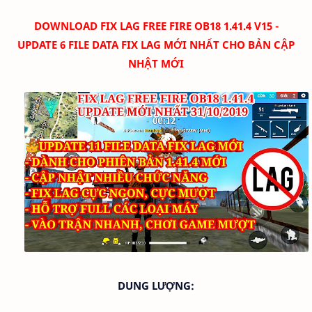
D
OWNLOAD FIX LAG FREE FIRE OB18 1.41.4 V15 -
UPDATE 6 FILE DATA FIX LAG MỚI NHẤT CHO BẢN CẬP
NHẬT MỚI
DUNG LƯỢNG: