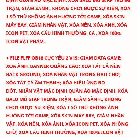
TRẬN,
GIẢM SẢNH., KHÔNG CHƠI ĐƯỢC SỰ KIỆN,
XÓA
1 SỐ THỨ KHÔNG ẢNH HƯỞNG TỚI GAME,
XÓA SKIN
MÁY BAY, GIẢM NHÂN VẬT, XÓA NỀN, XÓA ẢNH
, XÓA
ICON PET
, XÓA CẤU HÌNH THƯỜNG, CA
,
XÓA
100
%
ICON VẬT PHẨM.
.
+ FILE FLFF
OB18
CỰC YẾU 2 V15:
GIẢM DATA GAME;
XÓA ẢNH, BANNER QUẢNG CÁO; XÓA TẤT CẢ NỀN
BACK GROUND; XÓA NHÂN VẬT TRONG ĐẢO CHỜ;
XÓA TẤT CẢ ÂM THANH; XÓA HIỆU ỨNG BO
ĐỐT.
NHÂN VẬT MẶC ĐỊNH QUẦN ÁO MẶC ĐỊNH, XÓA
BALO MŨ GIÁP TRONG TRẬN,
GIẢM SẢNH., KHÔNG
CHƠI ĐƯỢC SỰ KIỆN,
XÓA 1 SỐ THỨ KHÔNG ẢNH
HƯỞNG TỚI GAME,
XÓA SKIN MÁY BAY, GIẢM NHÂN
VẬT, XÓA NỀN, XÓA ẢNH
, XÓA ICON PET,
XÓA PHÔNG
CHỮ
, XÓA CẤU HÌNH THƯỜNG
,
XÓA
100
% ICON VẬT