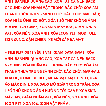
ẢNH, BANNER QUẢNG CÁO; XÓA TẤT CẢ NỀN BACK
GROUND; XÓA NHÂN VẬT TRONG ĐẢO CHỜ; XÓA ÂM
THANH THỪA TRONG SẢNH CHỜ, ĐẢO CHỜ, MAP ĐẤU;
XÓA HIỆU ỨNG BO ĐỐT, XÓA 1 SỐ THỨ KHÔNG ẢNH
HƯỞNG TỚI GAME,
XÓA SKIN MÁY BAY, GIẢM NHÂN
VẬT, XÓA NỀN, XÓA ẢNH
, XÓA ICON PET,
MOD FULL
SKIN SÚNG, CẬN CHIẾN
,
XE
MỚI SẮP RA MẮT.
+ FILE FLFF
OB18
YẾU 1 V15:
GIẢM DATA GAME; XÓA
ẢNH, BANNER QUẢNG CÁO; XÓA TẤT CẢ NỀN BACK
GROUND; XÓA NHÂN VẬT TRONG ĐẢO CHỜ; XÓA ÂM
THANH THỪA TRONG SẢNH CHỜ, ĐẢO CHỜ, MAP ĐẤU;
XÓA HIỆU ỨNG BO ĐỐT, NHÂN VẬT MẶC ĐỊNH QUẦN
ÁO MẶC ĐỊNH, XÓA BALO MŨ GIÁP TRONG TRẬN,
XÓA
1 SỐ THỨ KHÔNG ẢNH HƯỞNG TỚI GAME,
XÓA SKIN
MÁY BAY, GIẢM NHÂN VẬT, XÓA NỀN, XÓA ẢNH
, XÓA
ICON PET
,
XÓA 90% ICON VẬT PHẨM.