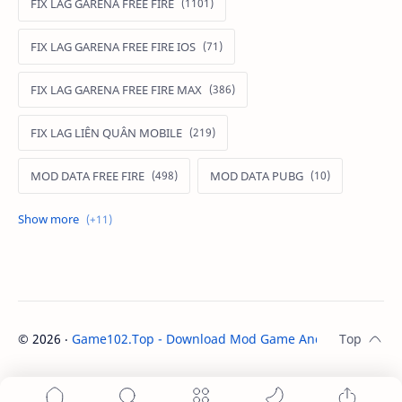
FIX LAG GARENA FREE FIRE
FIX LAG GARENA FREE FIRE IOS
FIX LAG GARENA FREE FIRE MAX
FIX LAG LIÊN QUÂN MOBILE
MOD DATA FREE FIRE
MOD DATA PUBG
MOD FREE FIRE
MOD FREE FIRE IOS
MOD GAME MOBILE
MOD GARENA FREE FIRE
MOD LIÊN QUÂN MOBILE IOS
©
2026
‧
Game102.Top - Download Mod Game Android / IOS
. A
MOD MAP LIÊN QUÂN MOBILE
MOD MENU GAME IOS
MOD SKIN FREE FIRE