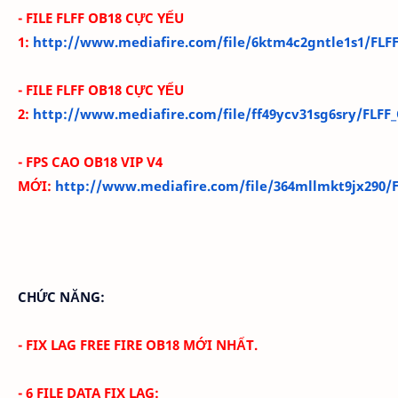
- FILE FLFF OB18 CỰC YẾU
1:
http://www.mediafire.com/file/6ktm4c2gntle1s1/FL
- FILE FLFF OB18 CỰC YẾU
2:
http://www.mediafire.com/file/ff49ycv31sg6sry/FLF
- FPS CAO
OB18 VIP V4
MỚI
:
http://www.mediafire.com/file/364mllmkt9jx290/F
CHỨC NĂNG:
- FIX LAG FREE FIRE OB18 MỚI NHẤT.
- 6 FILE DATA FIX LAG: