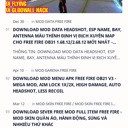
DOWNLOAD MOD DATA HEADSHOT, ESP NAME, BAY,
ANTENNA MÀU THÍNH ĐỊNH VỊ ĐỊCH XUYÊN MAP
CHO FREE FIRE OB31 1.68.12/2.68.12 MỚI NHẤT -
KHÔNG KHÓA NICK
THÔNG TIN: DOWNLOAD MOD DATA HEADSHOT, ESP
NAME, BAY, ANTENNA MÀU THÍNH ĐỊNH VỊ ĐỊCH XUYÊN
MAP CHO FREE FIRE OB31 1.68.12/2.68.12 MỚI NHẤT -
KHÔN…
DOWNLOAD MOD MENU APK FREE FIRE OB21 V3 -
MEGA MOD, AIM LOCK 1X/2X, HIGH DAMAGE, AUTO
HEADSHOT, LESS RECOIL
DOWNLOAD SEVER FREE MOD FULL ITEM FREE FIRE -
MOD SKIN QUẦN ÁO, HÀNH ĐỘNG, SÚNG VÀ
NHHIỀU THỨ KHÁC