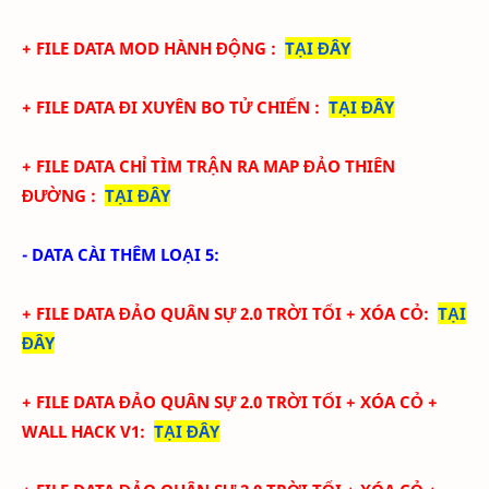
+ FILE DATA MOD HÀNH ĐỘNG
:
TẠI ĐÂY
+ FILE DATA ĐI XUYÊN BO TỬ CHIẾN
:
TẠI ĐÂY
+ FILE DATA CHỈ TÌM TRẬN RA MAP ĐẢO THIÊN
ĐƯỜNG
:
TẠI ĐÂY
- DATA CÀI THÊM LOẠI 5:
+ FILE DATA
ĐẢO QUÂN SỰ 2.0 TRỜI TỐI + XÓA CỎ
:
TẠI
ĐÂY
+ FILE DATA
ĐẢO QUÂN SỰ 2.0 TRỜI TỐI + XÓA CỎ +
WALL HACK V1
:
TẠI ĐÂY