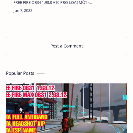
FREE FIRE OB34 1.90.8 V10 PRO LOẠI MỚI -
UPDATE DATA FIX LAG LOẠI MỚI ĐẢM BẢO
KHÔNG KHÓA NICK 100%DUNG LƯỢNG: 380 Kb
…
Post a Comment
Popular Posts