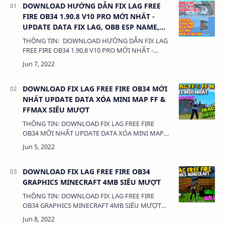
DOWNLOAD HƯỚNG DẪN FIX LAG FREE
FIRE OB34 1.90.8 V10 PRO MỚI NHẤT -
UPDATE DATA FIX LAG, OBB ESP NAME,
HEADSHOT, MAGIC BULLET
THÔNG TIN: DOWNLOAD HƯỚNG DẪN FIX LAG
FREE FIRE OB34 1.90.8 V10 PRO MỚI NHẤT -
UPDATE DATA FIX LAG, OBB ESP NAME,
HEADSHOT, MAGIC BULLETDUNG LƯỢNG:380
Kb L…
DOWNLOAD FIX LAG FREE FIRE OB34 MỚI
NHẤT UPDATE DATA XÓA MINI MAP FF &
FFMAX SIÊU MƯỢT
THÔNG TIN: DOWNLOAD FIX LAG FREE FIRE
OB34 MỚI NHẤT UPDATE DATA XÓA MINI MAP
FF & FFMAX SIÊU MƯỢT DUNG LƯỢNG: 1 MB
LINK: (adsbygoogle = window.adsbygoogle |…
DOWNLOAD FIX LAG FREE FIRE OB34
GRAPHICS MINECRAFT 4MB SIÊU MƯỢT
THÔNG TIN: DOWNLOAD FIX LAG FREE FIRE
OB34 GRAPHICS MINECRAFT 4MB SIÊU MƯỢT
DUNG LƯỢNG: 1 MB LINK: (adsbygoogle =
window.adsbygoogle || []).push({}); FIX LAG …