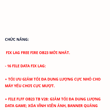
CHỨC NĂNG:
FIX LAG FREE FIRE OB23 MỚI NHẤT.
- 16 FILE DATA FIX LAG:
+ TỐI ƯU GIẢM TỐI ĐA DUNG LƯỢNG CỰC NHỎ CHO
MÁY YẾU CHƠI CỰC MƯỢT.
+ FILE FLFF OB23
TB
V28
:
GIẢM TỐI ĐA DUNG LƯỢNG
DATA GAME; XÓA
VĨNH VIỄN
ẢNH
, BANNER QUẢNG