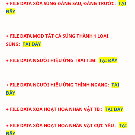
+ FILE DATA XÓA SÚNG ĐẰNG SAU, ĐẰNG TRƯỚC:
TẠI
ĐÂY
+ FILE DATA MOD TẤT CẢ SÚNG THÀNH 1 LOẠI
SÚNG:
TẠI ĐÂY
+ FILE DATA NGƯỜI HIỆU ỨNG TRÁI TIM
:
TẠI ĐÂY
+ FILE DATA
NGƯỜI
HIỆU ỨNG THÌNH NGANG
:
TẠI
ĐÂY
+ FILE DATA XÓA HOẠT HỌA NHÂN VẬT TB
:
TẠI ĐÂY
+ FILE DATA XÓA HOẠT HỌA NHÂN VẬT CỰC YẾU
:
TẠI
ĐÂY