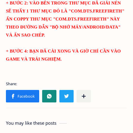
+ BƯỚC 2: VÀO BÊN TRONG THƯ MỤC ĐÃ GIẢI NÉN
SẼ THẤY 1 THƯ MỤC ĐÓ LÀ "
COM.DTS.FREEFIRETH
"
ẤN COPPY THƯ MỤC "
COM.DTS.FREEFIRETH
" NÀY
THEO ĐƯỜNG DẪN "BỘ NHỚ MÁY/ANDROID/DATA"
VÀ ẤN SAO CHÉP.
+ BƯỚC 4: BẠN ĐÃ CÀI XONG VÀ GIỜ CHỈ CẦN VÀO
GAME VÀ TRẢI NGHIỆM.
You may like these posts