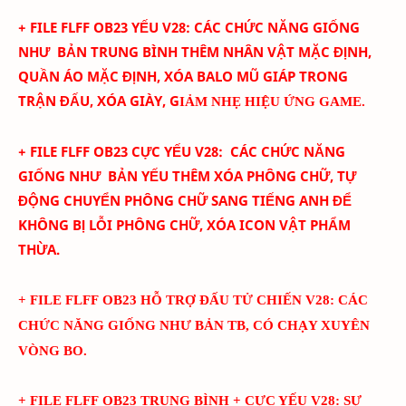
+ FILE FLFF
OB23
YẾU
V28
:
CÁC CHỨC NĂNG GIỐNG
NHƯ BẢN TRUNG BÌNH THÊM
NHÂN VẬT MẶC ĐỊNH,
QUẦN ÁO MẶC ĐỊNH, XÓA BALO MŨ GIÁP TRONG
TRẬN ĐẤU, XÓA GIÀY, G
IẢM NHẸ HIỆU ỨNG GAME.
+ FILE FLFF
OB23
CỰC YẾU
V28:
CÁC CHỨC NĂNG
GIỐNG NHƯ BẢN YẾU THÊM
XÓA PHÔNG CHỮ,
TỰ
ĐỘNG CHUYỂN PHÔNG CHỮ SANG TIẾNG ANH ĐỂ
KHÔNG BỊ LỖI PHÔNG CHỮ, XÓA ICON VẬT PHẨM
THỪA.
+ FILE FLFF
OB23 HỖ TRỢ ĐẤU TỬ CHIẾN V28
:
CÁC
CHỨC NĂNG GIỐNG NHƯ BẢN TB, CÓ CHẠY XUYÊN
VÒNG BO.
+ FILE FLFF
OB23
TRUNG BÌNH + CỰC YẾU
V28
:
SỰ