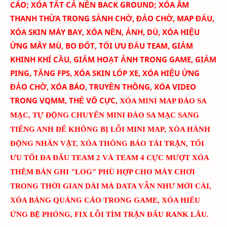
CÁO
; XÓA TẤT CẢ NỀN BACK GROUND; XÓA ÂM
THANH THỪA TRONG SẢNH CHỜ, ĐẢO CHỜ, MAP ĐẤU,
XÓA SKIN MÁY BAY
, XÓA NỀN, ẢNH, DÙ, XÓA HIỆU
ỨNG MÂY MÙ, BO ĐỐT,
TỐI ƯU ĐẤU TEAM
, GIẢM
KHINH KHÍ CẦU, GIẢM HOẠT ẢNH TRONG GAME, GIẢM
PING, TĂNG FPS, XÓA SKIN LỐP XE, XÓA HIỆU ỨNG
ĐẢO CHỜ, XÓA BÁO, TRUYỀN THÔNG, XÓA VIDEO
TRONG VQMM, THẺ VÔ CỰC
,
XÓA MINI MAP ĐẢO SA
MẠC
,
TỰ ĐỘNG CHUYỂN MINI ĐẢO SA MẠC SANG
TIẾNG ANH ĐỂ KHÔNG BỊ LỖI MINI MAP
, XÓA HÀNH
ĐỘNG NHÂN VẬT, XÓA THÔNG BÁO TẢI TRẬN, TỐI
ƯU TỐI ĐA ĐẤU TEAM 2 VÀ TEAM 4 CỰC MƯỢT
XÓA
THÊM BẢN GHI "LOG" PHÙ HỢP CHO MÁY CHƠI
TRONG THỜI GIAN DÀI MÀ DATA VẪN NHƯ MỚI CÀI
,
XÓA BẢNG QUẢNG CÁO TRONG GAME, XÓA HIÊU
ỨNG BỆ PHÓNG, FIX LỖI TÌM TRẬN ĐẤU RANK LÂU.