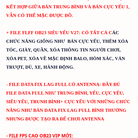
KẾT HỢP GIỮA BẢN TRUNG BÌNH VÀ BẢN CỰC YẾU 1,
VẪN CÓ THỂ MẶC ĐƯỢC ĐỒ.
+ FILE FLFF
OB23
SIÊU YẾU V
27
:
CÓ TẤT CẢ C
ÁC
CHỨC NĂNG GIỐNG NHƯ BẢN CỰC YẾU, THÊM XÓA
TÓC, GIÀY, QUẦN, XÓA THÔNG TIN NGƯỜI CHƠI,
XÓA PET, XÓA VỀ MẶC ĐỊNH BALO, HÒM XÁC, VÁN
TRƯỢT, DÙ, XE, HÀNH ĐỘNG.
- FILE DATA FIX LAG FULL CÓ ANTENNA: ĐẦY ĐỦ
FILE DATA FULL NHƯ TRUNG BÌNH, YẾU, CỰC YẾU,
SIÊU YẾU, TRUNH BÌNH+ CỰC YẾU VỚI NHỮNG CHỨC
NĂNG NHƯ BẢN DATA FIX LAG FULL BÌNH THƯỜNG
NHƯNG ĐƯỢC TẠO RA ĐỂ CHƠI ANTENNA
- FILE FPS CAO
OB23 VIP MỚI: