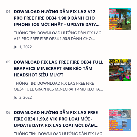
DOWNLOAD HƯỚNG DẪN FIX LAG V12
PRO FREE FIRE OB34 1.90.9 DÀNH CHO
IPHONE IOS MỚI NHẤT - UPDATE DATA
FIX LAG
THÔNG TIN: DOWNLOAD HƯỚNG DẪN FIX LAG
V12 PRO FREE FIRE OB34 1.90.9 DÀNH CHO
IPHONE IOS MỚI NHẤT - UPDATE DATA FIX
LAGDUNG LƯỢNG: 380 Kb LIÊN KẾT: - DATA CÀI
THÊM LOẠ…
DOWNLOAD FIX LAG FREE FIRE OB34 FULL
GRAPHICS MINECRAFT 4MB KÉO TÂM
HEADSHOT SIÊU MƯỢT
THÔNG TIN: DOWNLOAD FIX LAG FREE FIRE
OB34 FULL GRAPHICS MINECRAFT 4MB KÉO TÂM
HEADSHOT SIÊU MƯỢT DUNG LƯỢNG: 1 MB
LINK: (adsbygoogle = window.adsbygoogle || []
…
DOWNLOAD HƯỚNG DẪN FIX LAG FREE
FIRE OB34 1.90.8 V10 PRO LOẠI MỚI -
UPDATE DATA FIX LAG LOẠI MỚI ĐẢM
BẢO KHÔNG KHÓA NICK 100%
THÔNG TIN: DOWNLOAD HƯỚNG DẪN FIX LAG