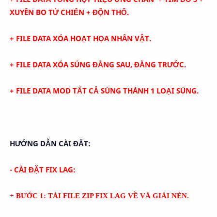
XUYÊN BO TỬ CHIẾN + ĐỘN THỔ.
+ FILE DATA XÓA HOẠT HỌA NHÂN VẬT.
+ FILE DATA XÓA SÚNG ĐẰNG SAU, ĐẰNG TRƯỚC.
+ FILE DATA MOD TẤT CẢ SÚNG THÀNH 1 LOẠI SÚNG.
HƯỚNG DẪN CÀI ĐĂT:
- CÀI ĐẶT FIX LAG:
+ BƯỚC 1: TẢI FILE ZIP FIX LAG VỀ VÀ GIẢI NÉN.