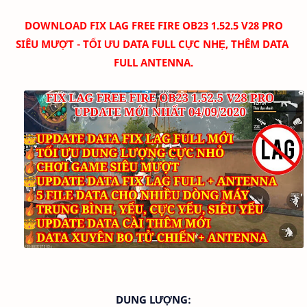
DOWNLOAD
FIX LAG FREE FIRE OB23 1.52.5 V28 PRO
SIÊU MƯỢT - TỐI ƯU DATA FULL CỰC NHẸ, THÊM DATA
FULL ANTENNA.
DUNG LƯỢNG: