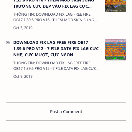
TRƯỜNG CỰC ĐẸP VÀO FIX LAG CỰC
MƯỢT
THÔNG TIN: DOWNLOAD FIX LAG FREE FIRE
OB17 1.39.6 PRO V16 - THÊM MOD SKIN SÚNG
TRƯỜNG CỰC ĐẸP VÀO FIX LAG CỰC MƯỢT
DUNG LƯỢNG: 272KB LINK: - FILE…
DOWNLOAD FIX LAG FREE FIRE OB17
1.39.6 PRO V12 - 7 FILE DATA FIX LAG CỰC
NHẸ, CỰC MƯỢT, CỰC NGON
THÔNG TIN: DOWNLOAD FIX LAG FREE FIRE
OB17 1.39.6 PRO V12 - 7 FILE DATA FIX LAG CỰC
NHẸ, CỰC MƯỢT, CỰC NGON DUNG LƯỢNG:
272KB LINK: - FILE APK Ga…
Post a Comment