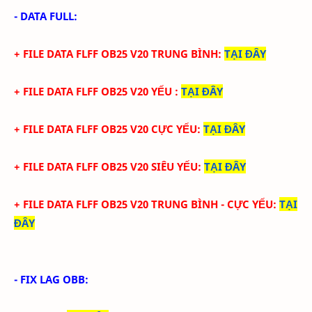
- DATA FULL:
+ FILE
DATA
FLFF
OB25
V
20
TRUN
G BÌNH
:
TẠI ĐÂY
+ FILE
DATA
FLFF
OB25
V
20
YẾU
:
TẠI ĐÂY
+ FILE
DATA
FLFF
OB25
V
20
CỰC YẾU:
TẠI ĐÂY
+ FILE
DATA
FLFF
OB25
V
20
SIÊU YẾU:
TẠI ĐÂY
+ FILE
DATA
FLFF
OB25
V
20
TRUNG BÌNH - CỰC YẾU:
TẠI
ĐÂY
- FIX LAG OBB: