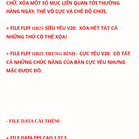
CHỮ,
XÓA
MỘT SỐ MỤC LIÊN QUAN TỚI THƯỜNG
HÀNG NGÀY, THẺ VÔ CỰC VÀ CHẾ ĐỘ CHƠI.
+ FILE FLFF
SIÊU YẾU
V
20
:
XÓA HẾT TẤT CẢ
OB25
NHỮNG THỨ CÓ THỂ XÓA!
+ FILE FLFF
CỰC YẾU
V
20
:
CÓ TẤT
OB25 TRUNG BÌNH -
CẢ NHỮNG CHỨC NĂNG CỦA BẢN CỰC YẾU NHƯNG
MẶC ĐƯỢC ĐỒ.
- FILE DATA CÀI THÊM:
+ FILE DATA FPS CAO
1.57.3