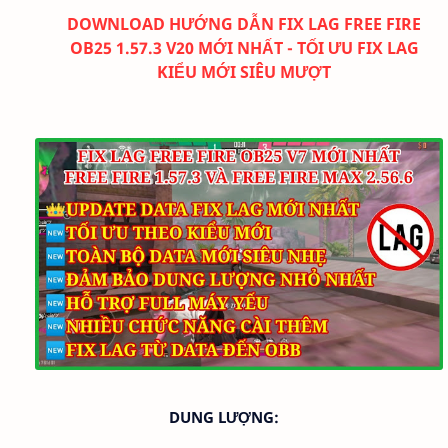
DOWNLOAD HƯỚNG DẪN FIX LAG FREE FIRE
OB25 1.57.3 V20 MỚI NHẤT - TỐI ƯU FIX LAG
KIỂU MỚI SIÊU MƯỢT
DUNG LƯỢNG: