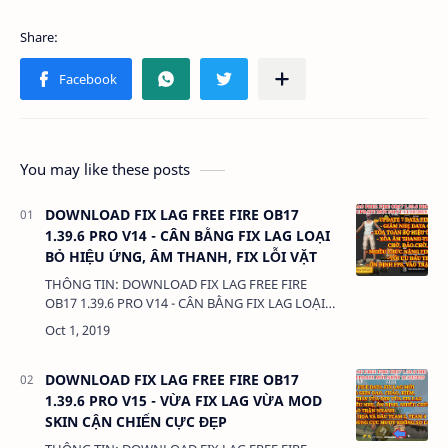
You may like these posts
DOWNLOAD FIX LAG FREE FIRE OB17
1.39.6 PRO V14 - CÂN BẰNG FIX LAG LOẠI
BỎ HIỆU ỨNG, ÂM THANH, FIX LỖI VẶT
THÔNG TIN: DOWNLOAD FIX LAG FREE FIRE
OB17 1.39.6 PRO V14 - CÂN BẰNG FIX LAG LOẠI
BỎ HIỆU ỨNG, ÂM THANH, FIX LỖI VẶT DUNG
LƯỢNG: 272KB LINK: - …
DOWNLOAD FIX LAG FREE FIRE OB17
1.39.6 PRO V15 - VỪA FIX LAG VỪA MOD
SKIN CẬN CHIẾN CỰC ĐẸP