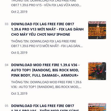
THÔNG TIN: DOWNLOAD FIX LAG FREE FIRE
OB17 1.39.6 PRO V15 - VỪA FIX LAG VỪA MOD
SKIN CẬN CHIẾN CỰC ĐẸP DUNG LƯỢNG:
272KB LINK: - FILE APK Gamers …
DOWNLOAD FIX LAG FREE FIRE OB17
1.39.6 PRO V13 MỚI NHẤT - FIX LAG DÀNH
CHO MÁY YẾU CHƠI NHƯ IPHONE
THÔNG TIN: DOWNLOAD FIX LAG FREE FIRE
OB17 1.39.6 PRO V13 MỚI NHẤT - FIX LAG DÀNH
CHO MÁY YẾU CHƠI NHƯ IPHONE DUNG
LƯỢNG: 272KB LINK: - FILE AP…
DOWNLOAD MOD FREE FIRE 1.39.6 V36 -
AUTO TOP1 (RANDOM), BIG ROCK MOD,
PINK BODY, FULL DAMAGE+, ARMOUR+
THÔNG TIN: DOWNLOAD MOD FREE FIRE 1.39.6
V36 - AUTO TOP1 (RANDOM), BIG ROCK MOD,
PINK BODY, FULL DAMAGE+, ARMOUR+ DUNG
LƯỢNG: 66.52MB LINK: (adsbygoog…
DOWNLOAD FIX LAG FREE FIRE OB17
1.39.6 PRO V16 - THÊM MOD SKIN SÚNG