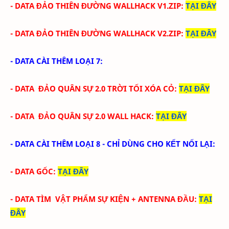
-
DATA
ĐẢO THIÊN ĐƯỜNG
WALLHACK V1.ZIP
:
TẠI ĐÂY
-
DATA
ĐẢO THIÊN ĐƯỜNG
WALLHACK V2.ZIP
:
TẠI ĐÂY
- DATA CÀI THÊM LOẠI 7:
- DATA ĐẢO QUÂN SỰ 2.0 TRỜI TỐI XÓA CỎ
:
TẠI ĐÂY
- DATA
ĐẢO QUÂN SỰ 2.0 WALL HACK
:
TẠI ĐÂY
- DATA CÀI THÊM LOẠI 8 - CHỈ DÙNG CHO KẾT NỐI LẠI:
- DATA GỐC
:
TẠI ĐÂY
- DATA
TÌM VẬT PHẨM SỰ KIỆN + ANTENNA ĐẦU
:
TẠI
ĐÂY