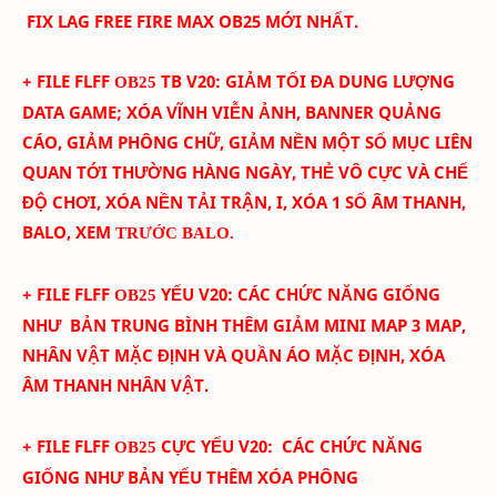
FIX LAG FREE FIRE MAX OB25 MỚI NHẤT.
+ FILE FLFF
TB
V
20
:
GIẢM TỐI ĐA DUNG LƯỢNG
OB25
DATA GAME; XÓA
VĨNH VIỄN
ẢNH
, BANNER QUẢNG
CÁO, GIẢM PHÔNG CHỮ, GIẢM NỀN
MỘT SỐ MỤC LIÊN
QUAN TỚI THƯỜNG HÀNG NGÀY, THẺ VÔ CỰC VÀ CHẾ
ĐỘ CHƠI, XÓA NỀN TẢI TRẬN,
I, XÓA 1 SỐ ÂM THANH,
BALO, XEM
TRƯỚC BALO.
+ FILE FLFF
YẾU
V
20
:
CÁC CHỨC NĂNG GIỐNG
OB25
NHƯ BẢN TRUNG BÌNH THÊM
GIẢM MINI MAP 3 MAP,
NHÂN VẬT MẶC ĐỊNH VÀ QUẦN ÁO MẶC ĐỊNH, XÓA
ÂM THANH NHÂN VẬT.
+ FILE FLFF
CỰC YẾU
V
20
:
CÁC CHỨC NĂNG
OB25
GIỐNG NHƯ BẢN YẾU THÊM
XÓA PHÔNG