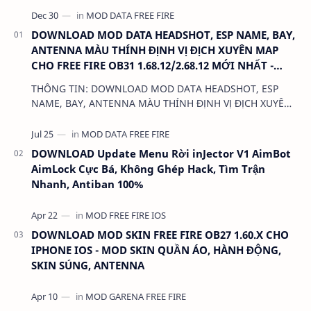
DOWNLOAD MOD DATA HEADSHOT, ESP NAME, BAY,
ANTENNA MÀU THÍNH ĐỊNH VỊ ĐỊCH XUYÊN MAP
CHO FREE FIRE OB31 1.68.12/2.68.12 MỚI NHẤT -
KHÔNG KHÓA NICK
THÔNG TIN: DOWNLOAD MOD DATA HEADSHOT, ESP
NAME, BAY, ANTENNA MÀU THÍNH ĐỊNH VỊ ĐỊCH XUYÊN
MAP CHO FREE FIRE OB31 1.68.12/2.68.12 MỚI NHẤT -
KHÔN…
DOWNLOAD Update Menu Rời inJector V1 AimBot
AimLock Cực Bá, Không Ghép Hack, Tìm Trận
Nhanh, Antiban 100%
DOWNLOAD MOD SKIN FREE FIRE OB27 1.60.X CHO
IPHONE IOS - MOD SKIN QUẦN ÁO, HÀNH ĐỘNG,
SKIN SÚNG, ANTENNA