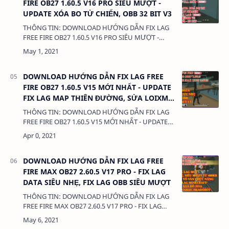
FIRE OB27 1.60.5 V16 PRO SIÊU MƯỢT -
UPDATE XÓA BO TỬ CHIẾN, OBB 32 BIT V3
THÔNG TIN: DOWNLOAD HƯỚNG DẪN FIX LAG
FREE FIRE OB27 1.60.5 V16 PRO SIÊU MƯỢT -
UPDATE XÓA BO TỬ CHIẾN, OBB 32 BIT V3
DUNG LƯỢNG: 380 Kb LIÊN KẾT: - DATA…
DOWNLOAD HƯỚNG DẪN FIX LAG FREE
FIRE OB27 1.60.5 V15 MỚI NHẤT - UPDATE
FIX LAG MAP THIÊN ĐƯỜNG, SỬA LOIXM,
TỐI ƯU DATA FULL
THÔNG TIN: DOWNLOAD HƯỚNG DẪN FIX LAG
FREE FIRE OB27 1.60.5 V15 MỚI NHẤT - UPDATE
FIX LAG MAP THIÊN ĐƯỜNG, SỬA LOIXM, TỐI
ƯU DATA FULL DUNG LƯỢNG: 380 Kb LIÊN
KẾT…
DOWNLOAD HƯỚNG DẪN FIX LAG FREE
FIRE MAX OB27 2.60.5 V17 PRO - FIX LAG
DATA SIÊU NHẸ, FIX LAG OBB SIÊU MƯỢT
THÔNG TIN: DOWNLOAD HƯỚNG DẪN FIX LAG
FREE FIRE MAX OB27 2.60.5 V17 PRO - FIX LAG
DATA SIÊU NHẸ, FIX LAG OBB SIÊU MƯỢT DUNG
LƯỢNG: 380 Kb LIÊN KẾT: DATA …