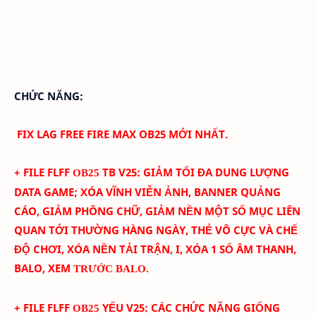
CHỨC NĂNG:
FIX LAG FREE FIRE MAX OB25 MỚI NHẤT.
+ FILE FLFF
TB
V
25
:
GIẢM TỐI ĐA DUNG LƯỢNG
OB25
DATA GAME; XÓA
VĨNH VIỄN
ẢNH
, BANNER QUẢNG
CÁO, GIẢM PHÔNG CHỮ, GIẢM NỀN
MỘT SỐ MỤC LIÊN
QUAN TỚI THƯỜNG HÀNG NGÀY, THẺ VÔ CỰC VÀ CHẾ
ĐỘ CHƠI, XÓA NỀN TẢI TRẬN,
I, XÓA 1 SỐ ÂM THANH,
BALO, XEM
TRƯỚC BALO.
+ FILE FLFF
YẾU
V
25
:
CÁC CHỨC NĂNG GIỐNG
OB25