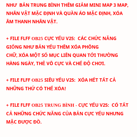
NHƯ BẢN TRUNG BÌNH THÊM
GIẢM MINI MAP 3 MAP,
NHÂN VẬT MẶC ĐỊNH VÀ QUẦN ÁO MẶC ĐỊNH, XÓA
ÂM THANH NHÂN VẬT.
+ FILE FLFF
CỰC YẾU
V
25
:
CÁC CHỨC NĂNG
OB25
GIỐNG NHƯ BẢN YẾU THÊM
XÓA PHÔNG
CHỮ,
XÓA
MỘT SỐ MỤC LIÊN QUAN TỚI THƯỜNG
HÀNG NGÀY, THẺ VÔ CỰC VÀ CHẾ ĐỘ CHƠI.
+ FILE FLFF
SIÊU YẾU
V
25
:
XÓA HẾT TẤT CẢ
OB25
NHỮNG THỨ CÓ THỂ XÓA!
+ FILE FLFF
CỰC YẾU
V
25
:
CÓ TẤT
OB25 TRUNG BÌNH -
CẢ NHỮNG CHỨC NĂNG CỦA BẢN CỰC YẾU NHƯNG
MẶC ĐƯỢC ĐỒ.