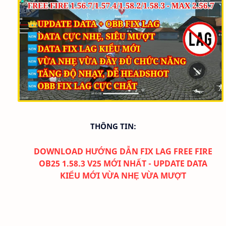
THÔNG TIN:
DOWNLOAD
HƯỚNG DẪN FIX LAG FREE FIRE
OB25 1.58.3 V25 MỚI NHẤT - UPDATE DATA
KIỂU MỚI VỪA NHẸ VỪA MƯỢT