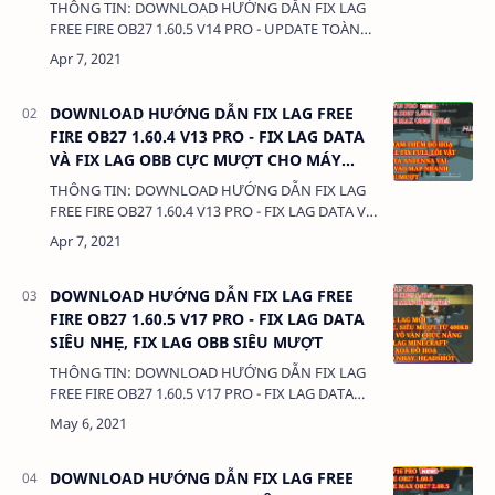
THÔNG TIN: DOWNLOAD HƯỚNG DẪN FIX LAG
FREE FIRE OB27 1.60.5 V14 PRO - UPDATE TOÀN
BỘ DATA FIX LAG MỚI NHẤT, MƯỢT NHẤT
DUNG LƯỢNG: 380 Kb LIÊN KẾT: - DATA CÀI
THÊM L…
DOWNLOAD HƯỚNG DẪN FIX LAG FREE
FIRE OB27 1.60.4 V13 PRO - FIX LAG DATA
VÀ FIX LAG OBB CỰC MƯỢT CHO MÁY
YẾU
THÔNG TIN: DOWNLOAD HƯỚNG DẪN FIX LAG
FREE FIRE OB27 1.60.4 V13 PRO - FIX LAG DATA VÀ
FIX LAG OBB CỰC MƯỢT CHO MÁY YẾU DUNG
LƯỢNG: 380 Kb LIÊN KẾT: - DATA CÀI …
DOWNLOAD HƯỚNG DẪN FIX LAG FREE
FIRE OB27 1.60.5 V17 PRO - FIX LAG DATA
SIÊU NHẸ, FIX LAG OBB SIÊU MƯỢT
THÔNG TIN: DOWNLOAD HƯỚNG DẪN FIX LAG
FREE FIRE OB27 1.60.5 V17 PRO - FIX LAG DATA
SIÊU NHẸ, FIX LAG OBB SIÊU MƯỢT DUNG
LƯỢNG: 380 Kb LIÊN KẾT: - DATA CÀI THÊ…
DOWNLOAD HƯỚNG DẪN FIX LAG FREE