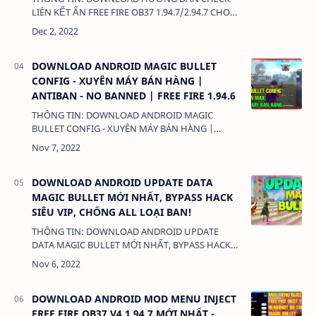
LIÊN KẾT ẨN FREE FIRE OB37 1.94.7/2.94.7 CHO
ANDROID VÀ IPHONE IOS MỚI NHẤT DUNG
LƯỢNG: 3MB LINK: (adsbygoogle = windo…
DOWNLOAD ANDROID MAGIC BULLET
CONFIG - XUYÊN MÁY BÁN HÀNG |
ANTIBAN - NO BANNED | FREE FIRE 1.94.6
THÔNG TIN: DOWNLOAD ANDROID MAGIC
BULLET CONFIG - XUYÊN MÁY BÁN HÀNG |
ANTIBAN - NO BANNED | FREE FIRE 1.94.6 DUNG
LƯỢNG: 1MB LINK: (adsbygoogle =
window.adsbyg…
DOWNLOAD ANDROID UPDATE DATA
MAGIC BULLET MỚI NHẤT, BYPASS HACK
SIÊU VIP, CHỐNG ALL LOẠI BAN!
THÔNG TIN: DOWNLOAD ANDROID UPDATE
DATA MAGIC BULLET MỚI NHẤT, BYPASS HACK
SIÊU VIP, CHỐNG ALL LOẠI BAN! DUNG LƯỢNG:
1MB LINK: (adsbygoogle =
window.adsbygoogle…
DOWNLOAD ANDROID MOD MENU INJECT
FREE FIRE OB37 V4 1.94.7 MỚI NHẤT -