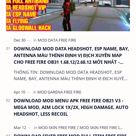
DOWNLOAD MOD DATA HEADSHOT, ESP NAME, BAY,
ANTENNA MÀU THÍNH ĐỊNH VỊ ĐỊCH XUYÊN MAP
CHO FREE FIRE OB31 1.68.12/2.68.12 MỚI NHẤT -
KHÔNG KHÓA NICK
THÔNG TIN: DOWNLOAD MOD DATA HEADSHOT, ESP
NAME, BAY, ANTENNA MÀU THÍNH ĐỊNH VỊ ĐỊCH XUYÊN
MAP CHO FREE FIRE OB31 1.68.12/2.68.12 MỚI NHẤT -
KHÔN…
DOWNLOAD MOD MENU APK FREE FIRE OB21 V3 -
MEGA MOD, AIM LOCK 1X/2X, HIGH DAMAGE, AUTO
HEADSHOT, LESS RECOIL
DOWNLOAD SEVER FREE MOD FULL ITEM FREE FIRE -