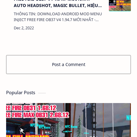
AUTO HEADSHOT, MAGIC BULLET, HIỆU
ỨNG CHÂN, MAGIC BULLET CONFIG
THÔNG TIN: DOWNLOAD ANDROID MOD MENU
INJECT FREE FIRE OB37 V4 1.94.7 MỚI NHẤT -
AUTO HEADSHOT, MAGIC BULLET, HIỆU ỨNG
CHÂN, MAGIC BULLET CONFIG DUNG LƯỢNG:
3MB LINK:…
Post a Comment
Popular Posts