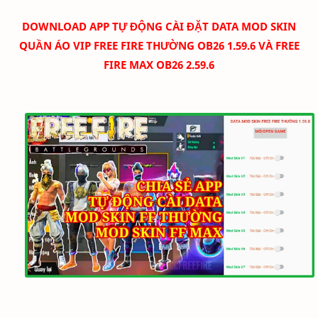
DOWNLOAD
APP TỰ ĐỘNG CÀI ĐẶT DATA MOD SKIN
QUẦN ÁO VIP FREE FIRE THƯỜNG OB26 1.59.6 VÀ FREE
FIRE MAX OB26 2.59.6