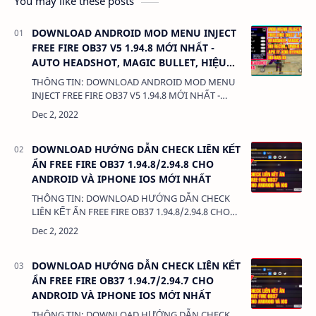
You may like these posts
DOWNLOAD ANDROID MOD MENU INJECT
FREE FIRE OB37 V5 1.94.8 MỚI NHẤT -
AUTO HEADSHOT, MAGIC BULLET, HIỆU
ỨNG CHÂN, MAGIC BULLET CONFIG
THÔNG TIN: DOWNLOAD ANDROID MOD MENU
INJECT FREE FIRE OB37 V5 1.94.8 MỚI NHẤT -
AUTO HEADSHOT, MAGIC BULLET, HIỆU ỨNG
CHÂN, MAGIC BULLET CONFIG DUNG LƯỢNG:
3MB LINK:…
DOWNLOAD HƯỚNG DẪN CHECK LIÊN KẾT
ẨN FREE FIRE OB37 1.94.8/2.94.8 CHO
ANDROID VÀ IPHONE IOS MỚI NHẤT
THÔNG TIN: DOWNLOAD HƯỚNG DẪN CHECK
LIÊN KẾT ẨN FREE FIRE OB37 1.94.8/2.94.8 CHO
ANDROID VÀ IPHONE IOS MỚI NHẤT DUNG
LƯỢNG: 3MB LINK: (adsbygoogle = windo…
DOWNLOAD HƯỚNG DẪN CHECK LIÊN KẾT
ẨN FREE FIRE OB37 1.94.7/2.94.7 CHO
ANDROID VÀ IPHONE IOS MỚI NHẤT
THÔNG TIN: DOWNLOAD HƯỚNG DẪN CHECK