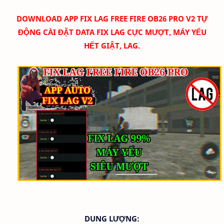
DOWNLOAD
APP FIX LAG FREE FIRE OB26 PRO V2 TỰ
ĐỘNG CÀI ĐẶT DATA FIX LAG CỰC MƯỢT, MÁY YẾU
HẾT GIẬT, LAG.
DUNG LƯỢNG: