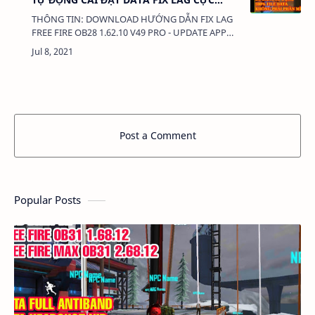
MƯỢT
THÔNG TIN: DOWNLOAD HƯỚNG DẪN FIX LAG
FREE FIRE OB28 1.62.10 V49 PRO - UPDATE APP
TỰ ĐỘNG CÀI ĐẶT DATA FIX LAG CỰC MƯỢT
DUNG LƯỢNG: 380 Kb LIÊN KẾT: - DATA CÀI
THÊM…
Post a Comment
Popular Posts