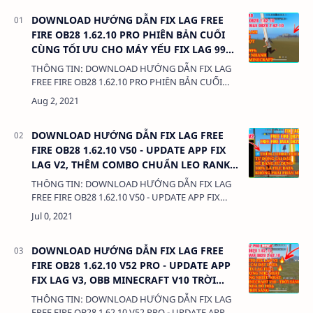
DOWNLOAD HƯỚNG DẪN FIX LAG FREE
FIRE OB28 1.62.10 PRO PHIÊN BẢN CUỐI
CÙNG TỐI ƯU CHO MÁY YẾU FIX LAG 99%
CỰC MƯỢT
THÔNG TIN: DOWNLOAD HƯỚNG DẪN FIX LAG
FREE FIRE OB28 1.62.10 PRO PHIÊN BẢN CUỐI
CÙNG TỐI ƯU CHO MÁY YẾU FIX LAG 99% CỰC
MƯỢT DUNG LƯỢNG: 380 Kb LIÊN KẾT: - DATA
CÀI…
DOWNLOAD HƯỚNG DẪN FIX LAG FREE
FIRE OB28 1.62.10 V50 - UPDATE APP FIX
LAG V2, THÊM COMBO CHUẨN LEO RANK
VIP
THÔNG TIN: DOWNLOAD HƯỚNG DẪN FIX LAG
FREE FIRE OB28 1.62.10 V50 - UPDATE APP FIX
LAG V2, THÊM COMBO CHUẨN LEO RANK VIP
DUNG LƯỢNG: 380 Kb LIÊN KẾT: - DATA CÀI
THÊM…
DOWNLOAD HƯỚNG DẪN FIX LAG FREE
FIRE OB28 1.62.10 V52 PRO - UPDATE APP
FIX LAG V3, OBB MINECRAFT V10 TRỜI
SÁNG
THÔNG TIN: DOWNLOAD HƯỚNG DẪN FIX LAG
FREE FIRE OB28 1.62.10 V52 PRO - UPDATE APP