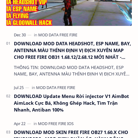
DOWNLOAD MOD DATA HEADSHOT, ESP NAME, BAY,
ANTENNA MÀU THÍNH ĐỊNH VỊ ĐỊCH XUYÊN MAP
CHO FREE FIRE OB31 1.68.12/2.68.12 MỚI NHẤT -
KHÔNG KHÓA NICK
THÔNG TIN: DOWNLOAD MOD DATA HEADSHOT, ESP
NAME, BAY, ANTENNA MÀU THÍNH ĐỊNH VỊ ĐỊCH XUYÊN
MAP CHO FREE FIRE OB31 1.68.12/2.68.12 MỚI NHẤT -
KHÔN…
DOWNLOAD Update Menu Rời inJector V1 AimBot
AimLock Cực Bá, Không Ghép Hack, Tìm Trận
Nhanh, Antiban 100%
DOWNLOAD MOD SKIN FREE FIRE OB27 1.60.X CHO