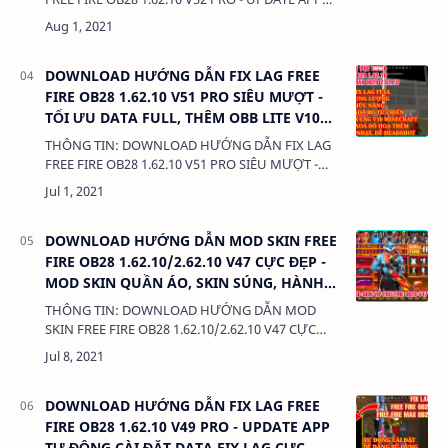
FIX LAG V3, OBB MINECRAFT V10 TRỜI SÁNG
DUNG LƯỢNG: 380 Kb LIÊN KẾT: - DATA CÀI TH…
DOWNLOAD HƯỚNG DẪN FIX LAG FREE
FIRE OB28 1.62.10 V51 PRO SIÊU MƯỢT -
TỐI ƯU DATA FULL, THÊM OBB LITE V10
MỚI NHẤT
THÔNG TIN: DOWNLOAD HƯỚNG DẪN FIX LAG
FREE FIRE OB28 1.62.10 V51 PRO SIÊU MƯỢT -
TỐI ƯU DATA FULL, THÊM OBB LITE V10 MỚI
NHẤT DUNG LƯỢNG: 380 Kb LIÊN KẾT: - DATA
CÀ…
DOWNLOAD HƯỚNG DẪN MOD SKIN FREE
FIRE OB28 1.62.10/2.62.10 V47 CỰC ĐẸP -
MOD SKIN QUẦN ÁO, SKIN SÚNG, HÀNH
ĐỘNG, KHÔNG LỖI TÌM TRẬN
THÔNG TIN: DOWNLOAD HƯỚNG DẪN MOD
SKIN FREE FIRE OB28 1.62.10/2.62.10 V47 CỰC
ĐẸP - MOD SKIN QUẦN ÁO, SKIN SÚNG, HÀNH
ĐỘNG, KHÔNG LỖI TÌM TRẬN DUNG LƯỢNG:
3MB LINK: (adsb…
DOWNLOAD HƯỚNG DẪN FIX LAG FREE
FIRE OB28 1.62.10 V49 PRO - UPDATE APP
TỰ ĐỘNG CÀI ĐẶT DATA FIX LAG CỰC