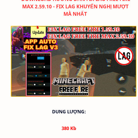
MAX 2.59.10 - FIX LAG KHUYẾN NGHỊ MƯỢT
MÀ NHẤT
DUNG LƯỢNG:
380 Kb