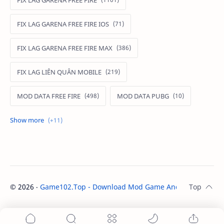
FIX LAG GARENA FREE FIRE
FIX LAG GARENA FREE FIRE IOS
FIX LAG GARENA FREE FIRE MAX
FIX LAG LIÊN QUÂN MOBILE
MOD DATA FREE FIRE
MOD DATA PUBG
MOD FREE FIRE
MOD FREE FIRE IOS
MOD GAME MOBILE
MOD GARENA FREE FIRE
MOD LIÊN QUÂN MOBILE IOS
©
2026
‧
Game102.Top - Download Mod Game Android / IOS
. A
MOD MAP LIÊN QUÂN MOBILE
MOD MENU GAME IOS
MOD SKIN FREE FIRE