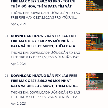
FIRE MAX OB27 2.60.2 V3 PRO - TỐI ƯU
THÊM ĐỒ HỌA, THÊM DATA TÌM VẬT
PHẨM SỰ KIỆN
THÔNG TIN: DOWNLOAD HƯỚNG DẪN FIX LAG
FREE FIRE MAX OB27 2.60.2 V3 PRO - TỐI ƯU
THÊM ĐỒ HỌA, THÊM DATA TÌM VẬT PHẨM SỰ
KIỆN DUNG LƯỢNG: 380 Kb LIÊN KẾT: …
DOWNLOAD HƯỚNG DẪN FIX LAG FREE
FIRE MAX OB27 2.60.2 V5 MỚI NHẤT -
DATA VÀ OBB CỰC MƯỢT, THÊM DATA
TÌM ĐỒ 3 + BOOM KEO
THÔNG TIN: DOWNLOAD HƯỚNG DẪN FIX LAG
FREE FIRE MAX OB27 2.60.2 V5 MỚI NHẤT - DATA
VÀ OBB CỰC MƯỢT, THÊM DATA TÌM ĐỒ 3 +
BOOM KEO DUNG LƯỢNG: 380 Kb LIÊN KẾT:
DATA…
DOWNLOAD HƯỚNG DẪN FIX LAG FREE
FIRE MAX OB27 2.60.2 V6 MỚI NHẤT -
DATA VÀ OBB CỰC MƯỢT, THÊM DATA
TÌM SÚNG NGẮM VÀ PHỤ KIỆN
THÔNG TIN: DOWNLOAD HƯỚNG DẪN FIX LAG
FREE FIRE MAX OB27 2.60.2 V6 MỚI NHẤT - DATA
VÀ OBB CỰC MƯỢT, THÊM DATA TÌM SÚNG
NGẮM VÀ PHỤ KIỆN DUNG LƯỢNG: 380 Kb LIÊN