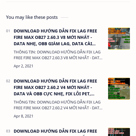
You may like these posts
DOWNLOAD HƯỚNG DẪN FIX LAG FREE
FIRE MAX OB27 2.60.3 V8 MỚI NHẤT -
DATA NHẸ, OBB GIẢM LAG, DATA CÀI
THÊM BOOM KEO MINI
THÔNG TIN: DOWNLOAD HƯỚNG DẪN FIX LAG
FREE FIRE MAX OB27 2.60.3 V8 MỚI NHẤT - DATA
NHẸ, OBB GIẢM LAG, DATA CÀI THÊM BOOM KEO
MINI DUNG LƯỢNG: 380 Kb LIÊN KẾT: DATA…
DOWNLOAD HƯỚNG DẪN FIX LAG FREE
FIRE MAX OB27 2.60.2 V4 MỚI NHẤT -
DATA VÀ OBB CỰC NHẸ, FIX LỖI PET,
THÊM DATA TÌM MÁU
THÔNG TIN: DOWNLOAD HƯỚNG DẪN FIX LAG
FREE FIRE MAX OB27 2.60.2 V4 MỚI NHẤT - DATA
VÀ OBB CỰC NHẸ, FIX LỖI PET, THÊM DATA TÌM
MÁU DUNG LƯỢNG: 380 Kb LIÊN KẾT: …
DOWNLOAD HƯỚNG DẪN FIX LAG FREE