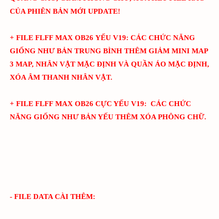
CỦA PHIÊN BẢN MỚI UPDATE!
+ FILE FLFF
MAX
OB26
YẾU
V
19
:
CÁC CHỨC NĂNG
GIỐNG NHƯ BẢN TRUNG BÌNH THÊM
GIẢM MINI MAP
3 MAP, NHÂN VẬT MẶC ĐỊNH VÀ QUẦN ÁO MẶC ĐỊNH,
XÓA ÂM THANH NHÂN VẬT.
+ FILE FLFF
MAX
OB26
CỰC YẾU
V
19
:
CÁC CHỨC
NĂNG GIỐNG NHƯ BẢN YẾU THÊM
XÓA PHÔNG CHỮ.
- FILE DATA CÀI THÊM: