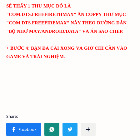
SẼ THẤY 1 THƯ MỤC ĐÓ LÀ
"
COM.DTS.FREEFIRETHMAX
" ẤN COPPY THƯ MỤC
"
COM.DTS.FREEFIREMAX
" NÀY THEO ĐƯỜNG DẪN
"BỘ NHỚ MÁY/ANDROID/DATA" VÀ ẤN SAO CHÉP.
+ BƯỚC 4: BẠN ĐÃ CÀI XONG VÀ GIỜ CHỈ CẦN VÀO
GAME VÀ TRẢI NGHIỆM.