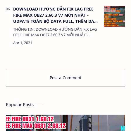
KẾT: &nbs…
DOWNLOAD HƯỚNG DẪN FIX LAG FREE
FIRE MAX OB27 2.60.3 V7 MỚI NHẤT -
UDPATE TOÀN BỘ DATA FULL, THÊM DATA
XÓA SÚNG
THÔNG TIN: DOWNLOAD HƯỚNG DẪN FIX LAG
FREE FIRE MAX OB27 2.60.3 V7 MỚI NHẤT -
UDPATE TOÀN BỘ DATA FULL, THÊM DATA XÓA
SÚNG DUNG LƯỢNG: 380 Kb LIÊN KẾT: DATA C…
Post a Comment
Popular Posts