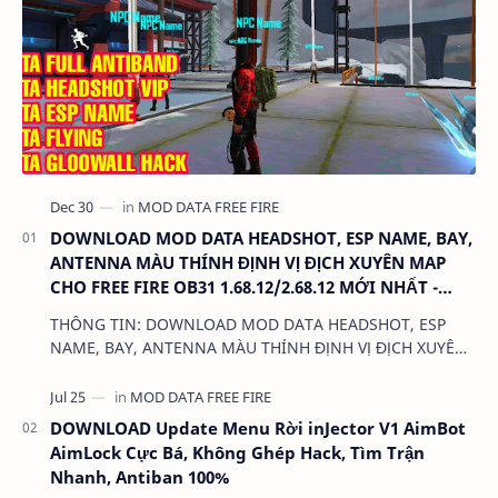
DOWNLOAD MOD DATA HEADSHOT, ESP NAME, BAY,
ANTENNA MÀU THÍNH ĐỊNH VỊ ĐỊCH XUYÊN MAP
CHO FREE FIRE OB31 1.68.12/2.68.12 MỚI NHẤT -
KHÔNG KHÓA NICK
THÔNG TIN: DOWNLOAD MOD DATA HEADSHOT, ESP
NAME, BAY, ANTENNA MÀU THÍNH ĐỊNH VỊ ĐỊCH XUYÊN
MAP CHO FREE FIRE OB31 1.68.12/2.68.12 MỚI NHẤT -
KHÔN…
DOWNLOAD Update Menu Rời inJector V1 AimBot
AimLock Cực Bá, Không Ghép Hack, Tìm Trận
Nhanh, Antiban 100%