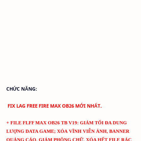
CHỨC NĂNG:
FIX LAG FREE FIRE MAX OB26 MỚI NHẤT.
+ FILE FLFF MAX
OB26
TB
V
19
: GIẢM TỐI ĐA DUNG
LƯỢNG DATA GAME; XÓA VĨNH VIỄN ẢNH, BANNER
QUẢNG CÁO, GIẢM PHÔNG CHỮ, XÓA HẾT FILE RÁC