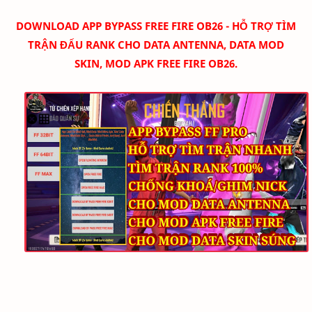
DOWNLOAD
APP BYPASS FREE FIRE OB26 - HỖ TRỢ TÌM
TRẬN ĐẤU RANK CHO DATA ANTENNA, DATA MOD
SKIN, MOD APK FREE FIRE
OB26
.