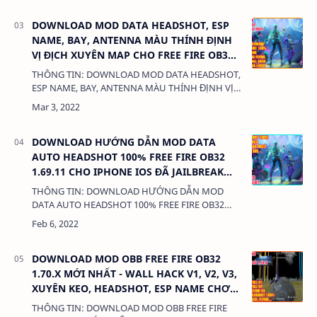
DUNG LƯỢN…
DOWNLOAD MOD DATA HEADSHOT, ESP
NAME, BAY, ANTENNA MÀU THÍNH ĐỊNH
VỊ ĐỊCH XUYÊN MAP CHO FREE FIRE OB32
1.69.11/2.69.11 MỚI NHẤT - KHÔNG KHÓA
THÔNG TIN: DOWNLOAD MOD DATA HEADSHOT,
NICK
ESP NAME, BAY, ANTENNA MÀU THÍNH ĐỊNH VỊ
ĐỊCH XUYÊN MAP CHO FREE FIRE OB32
1.69.11/2.69.11 MỚI NHẤT - KHÔNG KHÓA NICK
DUNG LƯ…
DOWNLOAD HƯỚNG DẪN MOD DATA
AUTO HEADSHOT 100% FREE FIRE OB32
1.69.11 CHO IPHONE IOS ĐÃ JAILBREAK
KHÔNG KHÓA NICK.
THÔNG TIN: DOWNLOAD HƯỚNG DẪN MOD
DATA AUTO HEADSHOT 100% FREE FIRE OB32
1.69.11 CHO IPHONE IOS ĐÃ JAILBREAK KHÔNG
KHÓA NICK. DUNG LƯỢNG: 3MB LINK:
(adsbygoogle…
DOWNLOAD MOD OBB FREE FIRE OB32
1.70.X MỚI NHẤT - WALL HACK V1, V2, V3,
XUYÊN KEO, HEADSHOT, ESP NAME CHƠI
ĐƯỢC ĐẤU RANK/THƯỜNG
THÔNG TIN: DOWNLOAD MOD OBB FREE FIRE