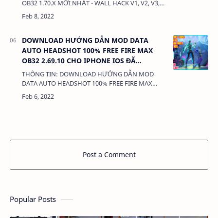
OB32 1.70.X MỚI NHẤT - WALL HACK V1, V2, V3,
XUYÊN KEO, HEADSHOT, ESP NAME CHƠI ĐƯỢC
ĐẤU RANK/THƯỜNG DUNG LƯỢNG: 588&n…
DOWNLOAD HƯỚNG DẪN MOD DATA
AUTO HEADSHOT 100% FREE FIRE MAX
OB32 2.69.10 CHO IPHONE IOS ĐÃ
JAILBREAK KHÔNG KHÓA NICK.
THÔNG TIN: DOWNLOAD HƯỚNG DẪN MOD
DATA AUTO HEADSHOT 100% FREE FIRE MAX
OB32 2.69.10 CHO IPHONE IOS ĐÃ JAILBREAK
KHÔNG KHÓA NICK. DUNG LƯỢNG: 3MB LINK:
…
Post a Comment
Popular Posts