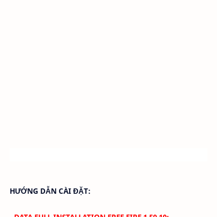
HƯỚNG DẪN CÀI ĐẶT:
- DATA FULL INSTALLATION FREE FIRE 1.59.10: