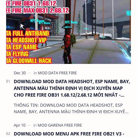
DOWNLOAD MOD DATA HEADSHOT, ESP NAME, BAY,
ANTENNA MÀU THÍNH ĐỊNH VỊ ĐỊCH XUYÊN MAP
CHO FREE FIRE OB31 1.68.12/2.68.12 MỚI NHẤT -
KHÔNG KHÓA NICK
THÔNG TIN: DOWNLOAD MOD DATA HEADSHOT, ESP
NAME, BAY, ANTENNA MÀU THÍNH ĐỊNH VỊ ĐỊCH XUYÊN
MAP CHO FREE FIRE OB31 1.68.12/2.68.12 MỚI NHẤT -
KHÔN…
DOWNLOAD MOD MENU APK FREE FIRE OB21 V3 -