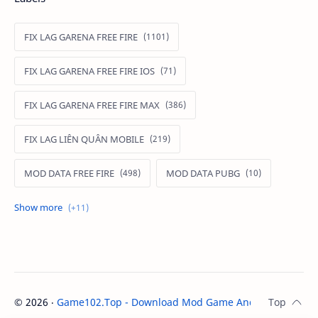
FIX LAG GARENA FREE FIRE
FIX LAG GARENA FREE FIRE IOS
FIX LAG GARENA FREE FIRE MAX
FIX LAG LIÊN QUÂN MOBILE
MOD DATA FREE FIRE
MOD DATA PUBG
MOD FREE FIRE
MOD FREE FIRE IOS
MOD GAME MOBILE
MOD GARENA FREE FIRE
MOD LIÊN QUÂN MOBILE IOS
©
2026
‧
Game102.Top - Download Mod Game Android / IOS
. A
MOD MAP LIÊN QUÂN MOBILE