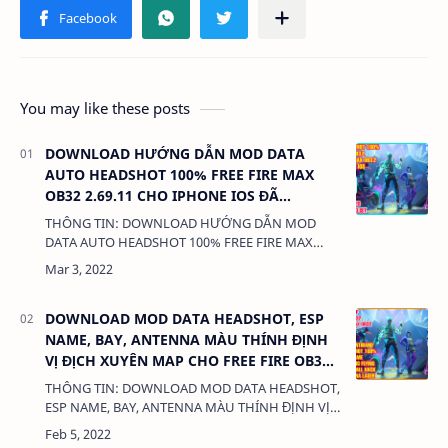
You may like these posts
DOWNLOAD HƯỚNG DẪN MOD DATA
AUTO HEADSHOT 100% FREE FIRE MAX
OB32 2.69.11 CHO IPHONE IOS ĐÃ
JAILBREAK KHÔNG KHÓA NICK.
THÔNG TIN: DOWNLOAD HƯỚNG DẪN MOD
DATA AUTO HEADSHOT 100% FREE FIRE MAX
OB32 2.69.11 CHO IPHONE IOS ĐÃ JAILBREAK
KHÔNG KHÓA NICK. DUNG LƯỢNG: 3MB LINK:
…
DOWNLOAD MOD DATA HEADSHOT, ESP
NAME, BAY, ANTENNA MÀU THÍNH ĐỊNH
VỊ ĐỊCH XUYÊN MAP CHO FREE FIRE OB32
1.70.2/2.70.2 MỚI NHẤT - KHÔNG KHÓA
THÔNG TIN: DOWNLOAD MOD DATA HEADSHOT,
NICK
ESP NAME, BAY, ANTENNA MÀU THÍNH ĐỊNH VỊ
ĐỊCH XUYÊN MAP CHO FREE FIRE OB32
1.70.2/2.70.2 MỚI NHẤT - KHÔNG KHÓA NICK