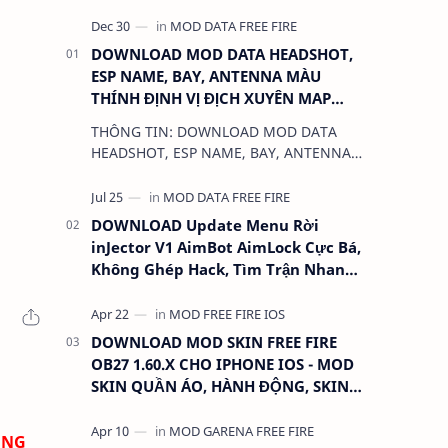
DOWNLOAD MOD DATA HEADSHOT,
ESP NAME, BAY, ANTENNA MÀU
THÍNH ĐỊNH VỊ ĐỊCH XUYÊN MAP
CHO FREE FIRE OB31 1.68.12/2.68.12
THÔNG TIN: DOWNLOAD MOD DATA
MỚI NHẤT - KHÔNG KHÓA NICK
HEADSHOT, ESP NAME, BAY, ANTENNA
MÀU THÍNH ĐỊNH VỊ ĐỊCH XUYÊN MAP
CHO FREE FIRE OB31 1.68.12/2.68.12
MỚI NHẤT - KHÔN…
DOWNLOAD Update Menu Rời
inJector V1 AimBot AimLock Cực Bá,
Không Ghép Hack, Tìm Trận Nhanh,
Antiban 100%
DOWNLOAD MOD SKIN FREE FIRE
OB27 1.60.X CHO IPHONE IOS - MOD
SKIN QUẦN ÁO, HÀNH ĐỘNG, SKIN
SÚNG, ANTENNA
ÔNG