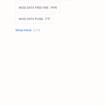
MOD DATA FREE FIRE
MOD DATA PUBG
MOD FREE FIRE
MOD FREE FIRE IOS
MOD GAME MOBILE
MOD GARENA FREE FIRE
MOD LIÊN QUÂN MOBILE IOS
MOD MAP LIÊN QUÂN MOBILE
MOD MENU GAME IOS