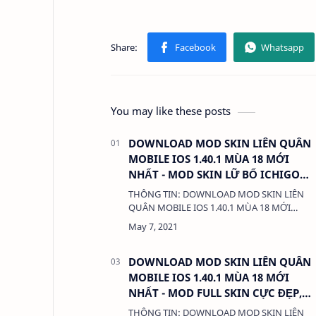
You may like these posts
DOWNLOAD MOD SKIN LIÊN QUÂN
MOBILE IOS 1.40.1 MÙA 18 MỚI
NHẤT - MOD SKIN LỮ BỐ ICHIGO
WHITE CỰC ĐẸP, KHÔNG KHÓA
THÔNG TIN: DOWNLOAD MOD SKIN LIÊN
NICK
QUÂN MOBILE IOS 1.40.1 MÙA 18 MỚI
NHẤT - MOD SKIN LỮ BỐ ICHIGO WHITE
CỰC ĐẸP, KHÔNG KHÓA NICK DUNG
LƯỢNG: 1.4 MB LINK: (adsby…
DOWNLOAD MOD SKIN LIÊN QUÂN
MOBILE IOS 1.40.1 MÙA 18 MỚI
NHẤT - MOD FULL SKIN CỰC ĐẸP,
KHÔNG LỖI, KHÔNG KHÓA NICK
THÔNG TIN: DOWNLOAD MOD SKIN LIÊN