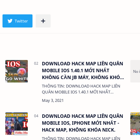
DOWNLOAD HACK MAP LIÊN QUÂN
MOBILE IOS 1.40.1 MỚI NHẤT
KHÔNG CẦN JB MÁY, KHÔNG KHÓA
NICK
THÔNG TIN: DOWNLOAD HACK MAP LIÊN
QUÂN MOBILE IOS 1.40.1 MỚI NHẤT
KHÔNG CẦN JB MÁY, KHÔNG KHÓA NICK
DUNG LƯỢNG: 777 MB LINK: (adsbygoogle
= window.adsbygoogl…
DOWNLOAD HACK MAP LIÊN QUÂN
MOBILE IOS, IPHONE MỚI NHẤT -
HACK MAP, KHÔNG KHÓA NICK.
THÔNG TIN: DOWNLOAD HACK MAP LIÊN