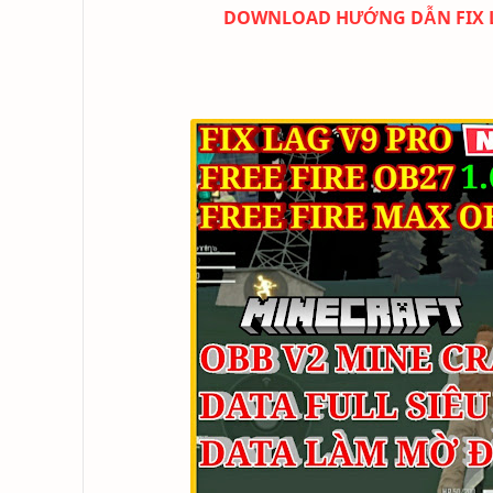
DOWNLOAD
HƯỚNG DẪN FIX L