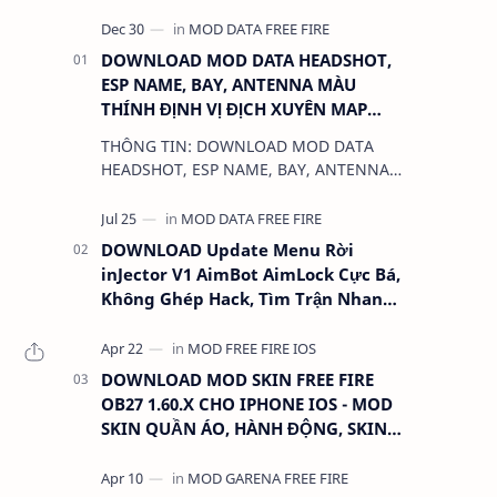
DOWNLOAD MOD DATA HEADSHOT,
ESP NAME, BAY, ANTENNA MÀU
THÍNH ĐỊNH VỊ ĐỊCH XUYÊN MAP
CHO FREE FIRE OB31 1.68.12/2.68.12
THÔNG TIN: DOWNLOAD MOD DATA
MỚI NHẤT - KHÔNG KHÓA NICK
HEADSHOT, ESP NAME, BAY, ANTENNA
MÀU THÍNH ĐỊNH VỊ ĐỊCH XUYÊN MAP
CHO FREE FIRE OB31 1.68.12/2.68.12
MỚI NHẤT - KHÔN…
DOWNLOAD Update Menu Rời
inJector V1 AimBot AimLock Cực Bá,
Không Ghép Hack, Tìm Trận Nhanh,
Antiban 100%
DOWNLOAD MOD SKIN FREE FIRE
OB27 1.60.X CHO IPHONE IOS - MOD
SKIN QUẦN ÁO, HÀNH ĐỘNG, SKIN
SÚNG, ANTENNA