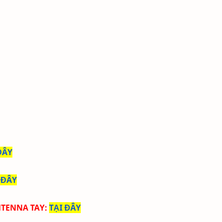
ĐÂY
 ĐÂY
NTENNA TAY
:
TẠI ĐÂY