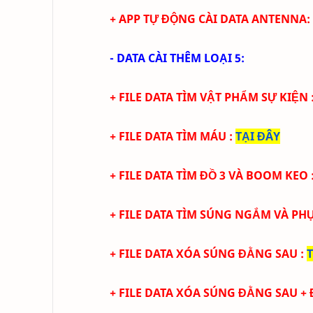
+
APP TỰ ĐỘNG CÀI
DATA ANTENNA
:
- DATA CÀI THÊM LOẠI 5:
+ FILE DATA TÌM VẬT PHẨM SỰ KIỆN
+ FILE DATA TÌM MÁU
:
TẠI ĐÂY
+ FILE DATA TÌM ĐỒ 3 VÀ BOOM KEO
+ FILE DATA TÌM SÚNG NGẮM VÀ PH
+ FILE DATA XÓA SÚNG ĐẰNG SAU
:
+ FILE DATA XÓA SÚNG ĐẰNG SAU 