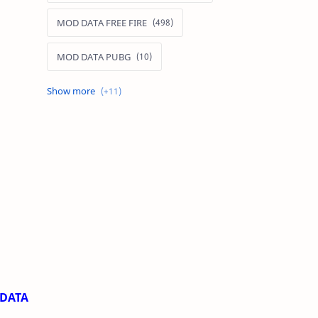
MOD DATA FREE FIRE
MOD DATA PUBG
MOD FREE FIRE
MOD FREE FIRE IOS
MOD GAME MOBILE
MOD GARENA FREE FIRE
MOD LIÊN QUÂN MOBILE IOS
MOD MAP LIÊN QUÂN MOBILE
MOD MENU GAME IOS
 DATA