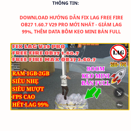
THÔNG TIN:
DOWNLOAD
HƯỚNG DẪN FIX LAG FREE FIRE
OB27 1.60.7
V29 PRO MỚI NHẤT - GIẢM LAG
99%, THÊM DATA BÔM KEO MINI BẢN FULL