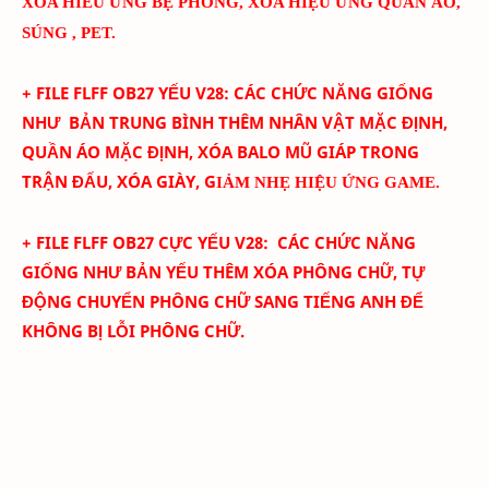
XÓA HIÊU ỨNG BỆ PHÓNG, XÓA HIỆU ỨNG QUẦN ÁO,
SÚNG , PET.
+ FILE FLFF
OB27
YẾU
V
28
:
CÁC CHỨC NĂNG GIỐNG
NHƯ BẢN TRUNG BÌNH THÊM
NHÂN VẬT MẶC ĐỊNH,
QUẦN ÁO MẶC ĐỊNH, XÓA BALO MŨ GIÁP TRONG
TRẬN ĐẤU, XÓA GIÀY, G
IẢM NHẸ HIỆU ỨNG GAME.
+ FILE FLFF
OB27
CỰC YẾU
V
28
:
CÁC CHỨC NĂNG
GIỐNG NHƯ BẢN YẾU THÊM
XÓA PHÔNG CHỮ,
TỰ
ĐỘNG CHUYỂN PHÔNG CHỮ SANG TIẾNG ANH ĐỂ
KHÔNG BỊ LỖI PHÔNG CHỮ.