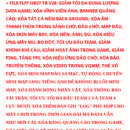
+ FILE FLFF
OB27
TB
V
28
:
GIẢM TỐI ĐA DUNG LƯỢNG
DATA GAME; XÓA
VĨNH VIỄN
ẢNH
, BANNER QUẢNG
CÁO
; XÓA TẤT CẢ NỀN BACK GROUND; XÓA ÂM
THANH THỪA TRONG SẢNH CHỜ, ĐẢO CHỜ, MAP ĐẤU,
XÓA SKIN MÁY BAY
, XÓA NỀN, ẢNH, DÙ, XÓA HIỆU
ỨNG MÂY MÙ, BO ĐỐT,
TỐI ƯU ĐẤU TEAM
, GIẢM
KHINH KHÍ CẦU, GIẢM HOẠT ẢNH TRONG GAME, GIẢM
PING, TĂNG FPS, XÓA HIỆU ỨNG ĐẢO CHỜ, XÓA BÁO,
TRUYỀN THÔNG, XÓA VIDEO TRONG VQMM, THẺ VÔ
CỰC
,
XÓA MINI MAP ĐẢO SA MẠC
,
TỰ ĐỘNG CHUYỂN
MINI MAP SANG TIẾNG ANH ĐỂ KHÔNG BỊ LỖI MINI
MAP
, XÓA HÀNH ĐỘNG NHÂN VẬT, XÓA THÔNG BÁO
TẢI TRẬN, TỐI ƯU TỐI ĐA ĐẤU TEAM 2 VÀ TEAM 4
CỰC MƯỢT
XÓA THÊM BẢN GHI "LOG" PHÙ HỢP CHO
MÁY CHƠI TRONG THỜI GIAN DÀI MÀ DATA VẪN
NHƯ MỚI CÀI
, XÓA BẢNG QUẢNG CÁO TRONG GAME,