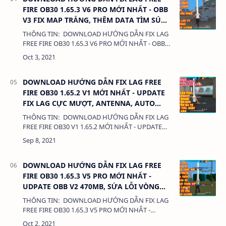
FIRE OB30 1.65.3 V6 PRO MỚI NHẤT - OBB
V3 FIX MAP TRẮNG, THÊM DATA TÌM SÚNG
NÂNG CẤP
THÔNG TIN: DOWNLOAD HƯỚNG DẪN FIX LAG
FREE FIRE OB30 1.65.3 V6 PRO MỚI NHẤT - OBB
V3 FIX MAP TRẮNG, THÊM DATA TÌM SÚNG NÂNG
CẤP 380 Kb LIÊN KẾT: - DATA CÀI THÊM …
DOWNLOAD HƯỚNG DẪN FIX LAG FREE
FIRE OB30 1.65.2 V1 MỚI NHẤT - UPDATE
FIX LAG CỰC MƯỢT, ANTENNA, AUTO
HEADSHOT
THÔNG TIN: DOWNLOAD HƯỚNG DẪN FIX LAG
FREE FIRE OB30 V1 1.65.2 MỚI NHẤT - UPDATE
FIX LAG CỰC MƯỢT, ANTENNA, AUTO
HEADSHOT 380 Kb LIÊN KẾT: - DATA CÀI THÊM
L…
DOWNLOAD HƯỚNG DẪN FIX LAG FREE
FIRE OB30 1.65.3 V5 PRO MỚI NHẤT -
UDPATE OBB V2 470MB, SỬA LỖI VÒNG
QUAY CỦA TOÀN BỘ DATA
THÔNG TIN: DOWNLOAD HƯỚNG DẪN FIX LAG
FREE FIRE OB30 1.65.3 V5 PRO MỚI NHẤT -
UDPATE OBB V2 470MB, SỬA LỖI VÒNG QUAY