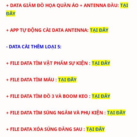
+ DATA
GIẢM ĐỒ HỌA QUẦN ÁO + ANTENNA ĐẦU
:
TẠI
ĐÂY
+
APP TỰ ĐỘNG CÀI
DATA ANTENNA
:
TẠI ĐÂY
- DATA CÀI THÊM LOẠI 5:
+ FILE DATA TÌM VẬT PHẨM SỰ KIỆN
:
TẠI ĐÂY
+ FILE DATA TÌM MÁU
:
TẠI ĐÂY
+ FILE DATA TÌM ĐỒ 3 VÀ BOOM KEO
:
TẠI ĐÂY
+ FILE DATA TÌM SÚNG NGẮM VÀ PHỤ KIỆN
:
TẠI ĐÂY
+ FILE DATA XÓA SÚNG ĐẰNG SAU
:
TẠI ĐÂY