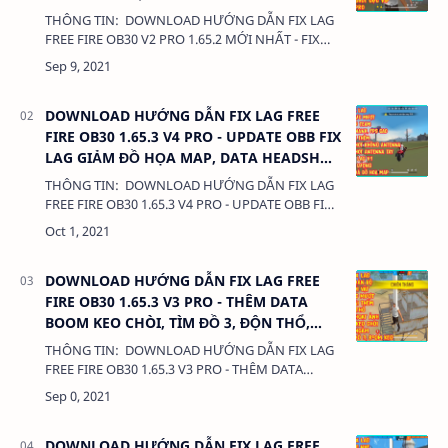
DÀNG
THÔNG TIN: DOWNLOAD HƯỚNG DẪN FIX LAG
FREE FIRE OB30 V2 PRO 1.65.2 MỚI NHẤT - FIX
TẤT CẢ LỖI VẶT, AUTO HEADSHOT DỄ DÀNG 380
Kb LIÊN KẾT: - DATA CÀI THÊM LOẠ…
DOWNLOAD HƯỚNG DẪN FIX LAG FREE
FIRE OB30 1.65.3 V4 PRO - UPDATE OBB FIX
LAG GIẢM ĐỒ HỌA MAP, DATA HEADSHOT
KHÔNG ANTENNA
THÔNG TIN: DOWNLOAD HƯỚNG DẪN FIX LAG
FREE FIRE OB30 1.65.3 V4 PRO - UPDATE OBB FIX
LAG GIẢM ĐỒ HỌA MAP, DATA HEADSHOT
KHÔNG ANTENNA 380 Kb LIÊN KẾT: - DATA CÀI …
DOWNLOAD HƯỚNG DẪN FIX LAG FREE
FIRE OB30 1.65.3 V3 PRO - THÊM DATA
BOOM KEO CHÒI, TÌM ĐỒ 3, ĐỘN THỔ,
XÓA NGẮM, XÓA HOẠT ẢNH
THÔNG TIN: DOWNLOAD HƯỚNG DẪN FIX LAG
FREE FIRE OB30 1.65.3 V3 PRO - THÊM DATA
BOOM KEO CHÒI, TÌM ĐỒ 3, ĐỘN THỔ, XÓA
NGẮM, XÓA HOẠT ẢNH 380 Kb LIÊN KẾT: - DATA
C…
DOWNLOAD HƯỚNG DẪN FIX LAG FREE