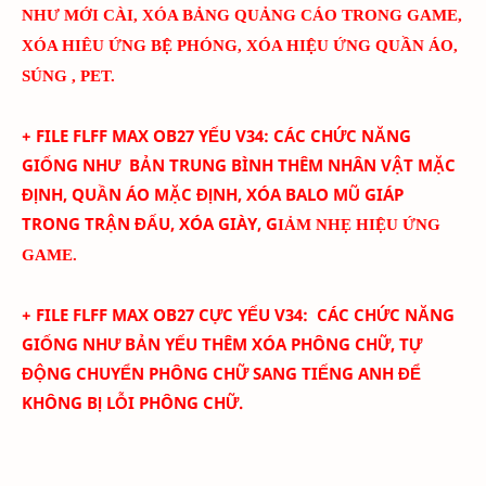
NHƯ MỚI CÀI
, XÓA BẢNG QUẢNG CÁO TRONG GAME,
XÓA HIÊU ỨNG BỆ PHÓNG, XÓA HIỆU ỨNG QUẦN ÁO,
SÚNG , PET.
+ FILE FLFF
MAX
OB27
YẾU
V
34
:
CÁC CHỨC NĂNG
GIỐNG NHƯ BẢN TRUNG BÌNH THÊM
NHÂN VẬT MẶC
ĐỊNH, QUẦN ÁO MẶC ĐỊNH, XÓA BALO MŨ GIÁP
TRONG TRẬN ĐẤU, XÓA GIÀY, G
IẢM NHẸ HIỆU ỨNG
GAME.
+ FILE FLFF MAX
OB27
CỰC YẾU
V
34
:
CÁC CHỨC NĂNG
GIỐNG NHƯ BẢN YẾU THÊM
XÓA PHÔNG CHỮ,
TỰ
ĐỘNG CHUYỂN PHÔNG CHỮ SANG TIẾNG ANH ĐỂ
KHÔNG BỊ LỖI PHÔNG CHỮ.