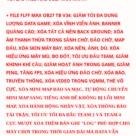
+ FILE FLFF
MAX
OB27
TB
V
34
:
GIẢM TỐI ĐA DUNG
LƯỢNG DATA GAME; XÓA
VĨNH VIỄN
ẢNH
, BANNER
QUẢNG CÁO
; XÓA TẤT CẢ NỀN BACK GROUND; XÓA
ÂM THANH THỪA TRONG SẢNH CHỜ, ĐẢO CHỜ, MAP
ĐẤU, XÓA SKIN MÁY BAY
, XÓA NỀN, ẢNH, DÙ, XÓA
HIỆU ỨNG MÂY MÙ, BO ĐỐT,
TỐI ƯU ĐẤU TEAM
, GIẢM
KHINH KHÍ CẦU, GIẢM HOẠT ẢNH TRONG GAME, GIẢM
PING, TĂNG FPS, XÓA HIỆU ỨNG ĐẢO CHỜ, XÓA BÁO,
TRUYỀN THÔNG, XÓA VIDEO TRONG VQMM, THẺ VÔ
CỰC
,
XÓA MINI MAP ĐẢO SA MẠC
,
TỰ ĐỘNG CHUYỂN
MINI MAP SANG TIẾNG ANH ĐỂ KHÔNG BỊ LỖI MINI
MAP
, XÓA HÀNH ĐỘNG NHÂN VẬT, XÓA THÔNG BÁO
TẢI TRẬN, TỐI ƯU TỐI ĐA ĐẤU TEAM 2 VÀ TEAM 4
CỰC MƯỢT
XÓA THÊM BẢN GHI "LOG" PHÙ HỢP CHO
MÁY CHƠI TRONG THỜI GIAN DÀI MÀ DATA VẪN