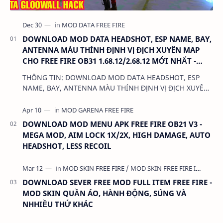
DOWNLOAD MOD DATA HEADSHOT, ESP NAME, BAY,
ANTENNA MÀU THÍNH ĐỊNH VỊ ĐỊCH XUYÊN MAP
CHO FREE FIRE OB31 1.68.12/2.68.12 MỚI NHẤT -
KHÔNG KHÓA NICK
THÔNG TIN: DOWNLOAD MOD DATA HEADSHOT, ESP
NAME, BAY, ANTENNA MÀU THÍNH ĐỊNH VỊ ĐỊCH XUYÊN
MAP CHO FREE FIRE OB31 1.68.12/2.68.12 MỚI NHẤT -
KHÔN…
DOWNLOAD MOD MENU APK FREE FIRE OB21 V3 -
MEGA MOD, AIM LOCK 1X/2X, HIGH DAMAGE, AUTO
HEADSHOT, LESS RECOIL
DOWNLOAD SEVER FREE MOD FULL ITEM FREE FIRE -
MOD SKIN QUẦN ÁO, HÀNH ĐỘNG, SÚNG VÀ
NHHIỀU THỨ KHÁC