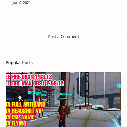
DUNG LƯỢNG NHỎ, XÓA VÀ GIẢM ĐỒ HỌA CỰC
MƯỢT DUNG LƯỢNG: 380 Kb LIÊN KẾT: D…
Post a Comment
Popular Posts