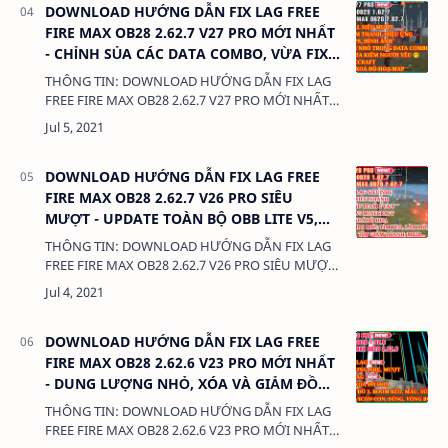
DOWNLOAD HƯỚNG DẪN FIX LAG FREE
FIRE MAX OB28 2.62.7 V27 PRO MỚI NHẤT
- CHỈNH SỦA CÁC DATA COMBO, VỪA FIX
LAG VỪA HỖ TRỢ LEO RANK
THÔNG TIN: DOWNLOAD HƯỚNG DẪN FIX LAG
FREE FIRE MAX OB28 2.62.7 V27 PRO MỚI NHẤT -
CHỈNH SỦA CÁC DATA COMBO, VỪA FIX LAG VỪA
HỖ TRỢ LEO RANK DUNG LƯỢNG: 3…
DOWNLOAD HƯỚNG DẪN FIX LAG FREE
FIRE MAX OB28 2.62.7 V26 PRO SIÊU
MƯỢT - UPDATE TOÀN BỘ OBB LITE V5,
FIX LỖI DATA CÀI THÊM
THÔNG TIN: DOWNLOAD HƯỚNG DẪN FIX LAG
FREE FIRE MAX OB28 2.62.7 V26 PRO SIÊU MƯỢT
- UPDATE TOÀN BỘ OBB LITE V5, FIX LỖI DATA
CÀI THÊM DUNG LƯỢNG: 380 Kb LIÊN KẾT:…
DOWNLOAD HƯỚNG DẪN FIX LAG FREE
FIRE MAX OB28 2.62.6 V23 PRO MỚI NHẤT
- DUNG LƯỢNG NHỎ, XÓA VÀ GIẢM ĐỒ
HỌA CỰC MƯỢT
THÔNG TIN: DOWNLOAD HƯỚNG DẪN FIX LAG
FREE FIRE MAX OB28 2.62.6 V23 PRO MỚI NHẤT -