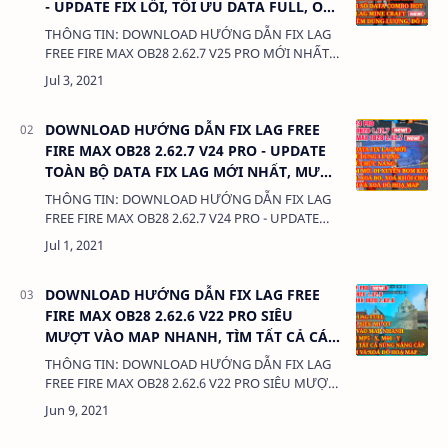
- UPDATE FIX LỖI, TỐI ƯU DATA FULL, OBB
FIX LAG V5
THÔNG TIN: DOWNLOAD HƯỚNG DẪN FIX LAG
FREE FIRE MAX OB28 2.62.7 V25 PRO MỚI NHẤT -
UPDATE FIX LỖI, TỐI ƯU DATA FULL, OBB FIX LAG
V5 DUNG LƯỢNG: 380 Kb LIÊN KẾT: …
DOWNLOAD HƯỚNG DẪN FIX LAG FREE
FIRE MAX OB28 2.62.7 V24 PRO - UPDATE
TOÀN BỘ DATA FIX LAG MỚI NHẤT, MƯỢT
NHẤT
THÔNG TIN: DOWNLOAD HƯỚNG DẪN FIX LAG
FREE FIRE MAX OB28 2.62.7 V24 PRO - UPDATE
TOÀN BỘ DATA FIX LAG MỚI NHẤT, MƯỢT
NHẤT DUNG LƯỢNG: 380 Kb LIÊN KẾT: D…
DOWNLOAD HƯỚNG DẪN FIX LAG FREE
FIRE MAX OB28 2.62.6 V22 PRO SIÊU
MƯỢT VÀO MAP NHANH, TÌM TẤT CẢ CÁC
SÚNG NÂNG CẤP
THÔNG TIN: DOWNLOAD HƯỚNG DẪN FIX LAG
FREE FIRE MAX OB28 2.62.6 V22 PRO SIÊU MƯỢT
VÀO MAP NHANH, TÌM TẤT CẢ CÁC SÚNG NÂNG
CẤP DUNG LƯỢNG: 380 Kb LIÊN KẾT: &nb…