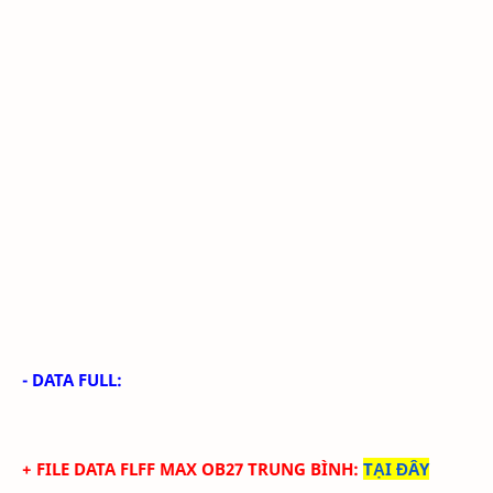
- DATA FULL:
+ FILE
DATA
FLFF
MAX
OB27
TRUN
G BÌNH
:
TẠI ĐÂY