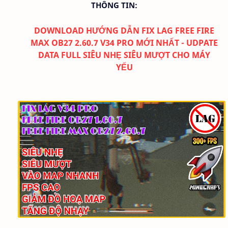
THÔNG TIN:
DOWNLOAD
HƯỚNG DẪN FIX LAG FREE FIRE
MAX OB27 2.60.7 V34 PRO MỚI NHẤT - UDPATE
DATA FULL SIÊU NHẸ SIÊU MƯỢT CHO MÁY
YẾU