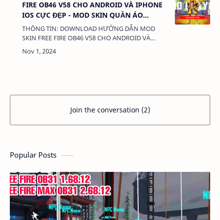
FIRE OB46 V58 CHO ANDROID VÀ IPHONE
IOS CỰC ĐẸP - MOD SKIN QUẦN ÁO
ANTIBAN
THÔNG TIN: DOWNLOAD HƯỚNG DẪN MOD
SKIN FREE FIRE OB46 V58 CHO ANDROID VÀ
IPHONE IOS CỰC ĐẸP - MOD SKIN QUẦN
ÁO ANTIBAN DUNG LƯỢNG: 3MB LINK:
(adsbygoogle = window.ad…
Join the conversation (2)
Popular Posts