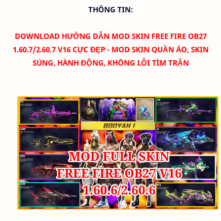
THÔNG TIN:
DOWNLOAD
HƯỚNG DẪN MOD SKIN FREE FIRE OB27
1.60.7/2.60.7 V16 CỰC ĐẸP - MOD SKIN QUẦN ÁO, SKIN
SÚNG, HÀNH ĐỘNG, KHÔNG LỖI TÌM TRẬN