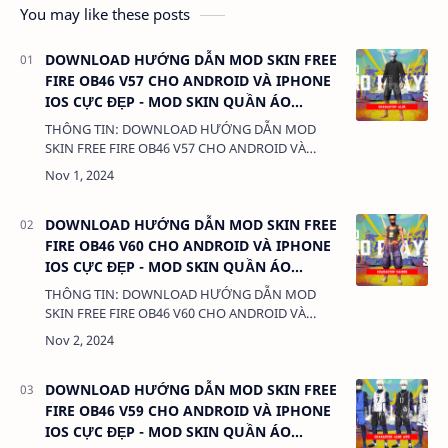
You may like these posts
DOWNLOAD HƯỚNG DẪN MOD SKIN FREE
FIRE OB46 V57 CHO ANDROID VÀ IPHONE
IOS CỰC ĐẸP - MOD SKIN QUẦN ÁO
ANTIBAN
THÔNG TIN: DOWNLOAD HƯỚNG DẪN MOD
SKIN FREE FIRE OB46 V57 CHO ANDROID VÀ
IPHONE IOS CỰC ĐẸP - MOD SKIN QUẦN
ÁO ANTIBAN DUNG LƯỢNG: 3MB LINK:
(adsbygoogle = window.ad…
DOWNLOAD HƯỚNG DẪN MOD SKIN FREE
FIRE OB46 V60 CHO ANDROID VÀ IPHONE
IOS CỰC ĐẸP - MOD SKIN QUẦN ÁO
ANTIBAN
THÔNG TIN: DOWNLOAD HƯỚNG DẪN MOD
SKIN FREE FIRE OB46 V60 CHO ANDROID VÀ
IPHONE IOS CỰC ĐẸP - MOD SKIN QUẦN
ÁO ANTIBAN DUNG LƯỢNG: 3MB LINK:
(adsbygoogle = window.ad…
DOWNLOAD HƯỚNG DẪN MOD SKIN FREE
FIRE OB46 V59 CHO ANDROID VÀ IPHONE
IOS CỰC ĐẸP - MOD SKIN QUẦN ÁO