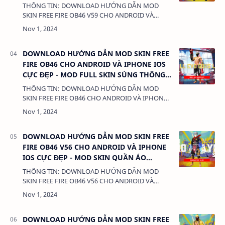
ANTIBAN
THÔNG TIN: DOWNLOAD HƯỚNG DẪN MOD
SKIN FREE FIRE OB46 V59 CHO ANDROID VÀ
IPHONE IOS CỰC ĐẸP - MOD SKIN QUẦN
ÁO ANTIBAN DUNG LƯỢNG: 3MB LINK:
(adsbygoogle = window.ad…
DOWNLOAD HƯỚNG DẪN MOD SKIN FREE
FIRE OB46 CHO ANDROID VÀ IPHONE IOS
CỰC ĐẸP - MOD FULL SKIN SÚNG THÔNG
THẠO LV7
THÔNG TIN: DOWNLOAD HƯỚNG DẪN MOD
SKIN FREE FIRE OB46 CHO ANDROID VÀ IPHONE
IOS CỰC ĐẸP - MOD FULL SKIN SÚNG THÔNG
THẠO LV7 DUNG LƯỢNG: 3MB LINK:
(adsbygoogle = win…
DOWNLOAD HƯỚNG DẪN MOD SKIN FREE
FIRE OB46 V56 CHO ANDROID VÀ IPHONE
IOS CỰC ĐẸP - MOD SKIN QUẦN ÁO
ANTIBAN
THÔNG TIN: DOWNLOAD HƯỚNG DẪN MOD
SKIN FREE FIRE OB46 V56 CHO ANDROID VÀ
IPHONE IOS CỰC ĐẸP - MOD SKIN QUẦN
ÁO ANTIBAN DUNG LƯỢNG: 3MB LINK:
(adsbygoogle = window.ad…
DOWNLOAD HƯỚNG DẪN MOD SKIN FREE