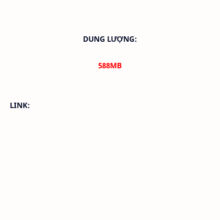
DUNG LƯỢNG:
588M
B
LINK: