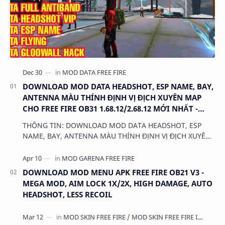
DOWNLOAD MOD DATA HEADSHOT, ESP NAME, BAY,
ANTENNA MÀU THÍNH ĐỊNH VỊ ĐỊCH XUYÊN MAP
CHO FREE FIRE OB31 1.68.12/2.68.12 MỚI NHẤT -
KHÔNG KHÓA NICK
THÔNG TIN: DOWNLOAD MOD DATA HEADSHOT, ESP
NAME, BAY, ANTENNA MÀU THÍNH ĐỊNH VỊ ĐỊCH XUYÊN
MAP CHO FREE FIRE OB31 1.68.12/2.68.12 MỚI NHẤT -
KHÔN…
DOWNLOAD MOD MENU APK FREE FIRE OB21 V3 -
MEGA MOD, AIM LOCK 1X/2X, HIGH DAMAGE, AUTO
HEADSHOT, LESS RECOIL