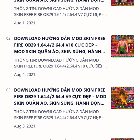
KHÔNG LỖI TÌM TRẬN
THÔNG TIN: DOWNLOAD HƯỚNG DẪN MOD
SKIN FREE FIRE OB29 1.64.4/2.64.4 V7 CỰC ĐẸP -
MOD SKIN QUẦN ÁO, SKIN SÚNG, HÀNH ĐỘNG,
KHÔNG LỖI TÌM TRẬN DUNG LƯỢNG: 3MB LI…
DOWNLOAD HƯỚNG DẪN MOD SKIN FREE
FIRE OB29 1.64.4/2.64.4 V10 CỰC ĐẸP -
MOD SKIN QUẦN ÁO, SKIN SÚNG, HÀNH
ĐỘNG, KHÔNG LỖI TÌM TRẬN
THÔNG TIN: DOWNLOAD HƯỚNG DẪN MOD
SKIN FREE FIRE OB29 1.64.4/2.64.4 V10 CỰC ĐẸP -
MOD SKIN QUẦN ÁO, SKIN SÚNG, HÀNH ĐỘNG,
KHÔNG LỖI TÌM TRẬN DUNG LƯỢNG: 3MB L…
DOWNLOAD HƯỚNG DẪN MOD SKIN FREE
FIRE OB29 1.64.4/2.64.4 V9 CỰC ĐẸP - MOD
SKIN QUẦN ÁO, SKIN SÚNG, HÀNH ĐỘNG,
KHÔNG LỖI TÌM TRẬN
THÔNG TIN: DOWNLOAD HƯỚNG DẪN MOD
SKIN FREE FIRE OB29 1.64.4/2.64.4 V9 CỰC ĐẸP -
MOD SKIN QUẦN ÁO, SKIN SÚNG, HÀNH ĐỘNG,
KHÔNG LỖI TÌM TRẬN DUNG LƯỢNG: 3MB LINK:
(ad…