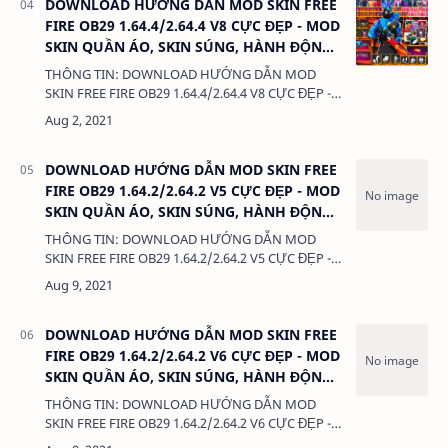
DOWNLOAD HƯỚNG DẪN MOD SKIN FREE
FIRE OB29 1.64.4/2.64.4 V8 CỰC ĐẸP - MOD
SKIN QUẦN ÁO, SKIN SÚNG, HÀNH ĐỘNG,
KHÔNG LỖI TÌM TRẬN
THÔNG TIN: DOWNLOAD HƯỚNG DẪN MOD
SKIN FREE FIRE OB29 1.64.4/2.64.4 V8 CỰC ĐẸP -
MOD SKIN QUẦN ÁO, SKIN SÚNG, HÀNH ĐỘNG,
KHÔNG LỖI TÌM TRẬN DUNG LƯỢNG: 3MB LI…
DOWNLOAD HƯỚNG DẪN MOD SKIN FREE
FIRE OB29 1.64.2/2.64.2 V5 CỰC ĐẸP - MOD
SKIN QUẦN ÁO, SKIN SÚNG, HÀNH ĐỘNG,
KHÔNG LỖI TÌM TRẬN
THÔNG TIN: DOWNLOAD HƯỚNG DẪN MOD
SKIN FREE FIRE OB29 1.64.2/2.64.2 V5 CỰC ĐẸP -
MOD SKIN QUẦN ÁO, SKIN SÚNG, HÀNH ĐỘNG,
KHÔNG LỖI TÌM TRẬN DUNG LƯỢNG: 3MB LINK:
(ad…
DOWNLOAD HƯỚNG DẪN MOD SKIN FREE
FIRE OB29 1.64.2/2.64.2 V6 CỰC ĐẸP - MOD
SKIN QUẦN ÁO, SKIN SÚNG, HÀNH ĐỘNG,
KHÔNG LỖI TÌM TRẬN
THÔNG TIN: DOWNLOAD HƯỚNG DẪN MOD
SKIN FREE FIRE OB29 1.64.2/2.64.2 V6 CỰC ĐẸP -
MOD SKIN QUẦN ÁO, SKIN SÚNG, HÀNH ĐỘNG,