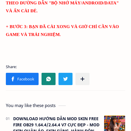
THEO ĐƯỜNG DẪN "BỘ NHỚ MÁY/ANDROID/DATA"
VÀ ẤN CÀI ĐÈ.
+ BƯỚC 3: BẠN ĐÃ CÀI XONG VÀ GIỜ CHỈ CẦN VÀO
GAME VÀ TRẢI NGHIỆM.
You may like these posts
DOWNLOAD HƯỚNG DẪN MOD SKIN FREE
FIRE OB29 1.64.4/2.64.4 V7 CỰC ĐẸP - MOD
SKIN QUẦN ÁO, SKIN SÚNG, HÀNH ĐỘNG,