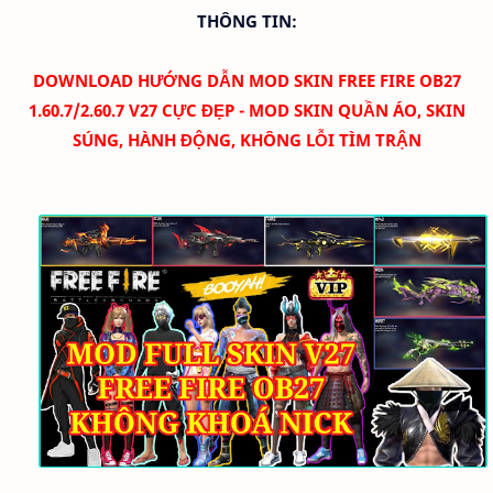
THÔNG TIN:
DOWNLOAD
HƯỚNG DẪN MOD SKIN FREE FIRE OB27
1.60.7/2.60.7 V27 CỰC ĐẸP - MOD SKIN QUẦN ÁO, SKIN
SÚNG, HÀNH ĐỘNG, KHÔNG LỖI TÌM TRẬN