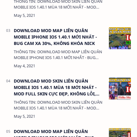
THÔNG TIN: DOWNLOAD MOD SKIN LIÊN QUÂN
MOBILE IOS 1.40.1 MÙA 18 MỚI NHẤT - MOD
FULL 250 SKIN CỰC ĐẸP, KHÔNG KHÓA NICK
DUNG LƯỢNG: 12.4 MB LINK: (adsbygoogle = …
DOWNLOAD MOD MAP LIÊN QUÂN
MOBILE IPHONE IOS 1.40.1 MỚI NHẤT -
BUG CAM XA 30%, KHÔNG KHÓA NICK
THÔNG TIN: DOWNLOAD MOD MAP LIÊN QUÂN
MOBILE IPHONE IOS 1.40.1 MỚI NHẤT - BUG
CAM XA 30%, KHÔNG KHÓA NICK DUNG LƯỢNG:
508 MB LINK: (adsbygoogle = window.adsb…
DOWNLOAD MOD SKIN LIÊN QUÂN
MOBILE IOS 1.40.1 MÙA 18 MỚI NHẤT -
MOD FULL SKIN CỰC ĐẸP, KHÔNG LỖI,
KHÔNG KHÓA NICK
THÔNG TIN: DOWNLOAD MOD SKIN LIÊN QUÂN
MOBILE IOS 1.40.1 MÙA 18 MỚI NHẤT - MOD
FULL SKIN CỰC ĐẸP, KHÔNG LỖI, KHÔNG KHÓA
NICK DUNG LƯỢNG: 1.4 MB LINK: (adsbyg…
DOWNLOAD MOD MAP LIÊN QUÂN