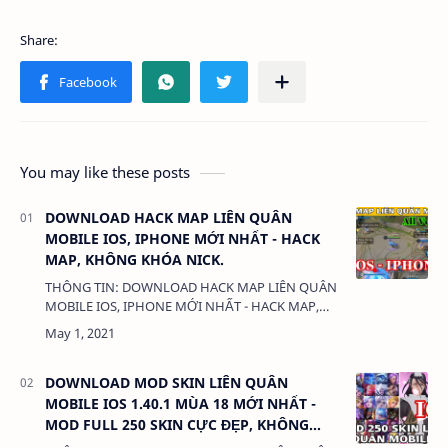
You may like these posts
DOWNLOAD HACK MAP LIÊN QUÂN
MOBILE IOS, IPHONE MỚI NHẤT - HACK
MAP, KHÔNG KHÓA NICK.
THÔNG TIN: DOWNLOAD HACK MAP LIÊN QUÂN
MOBILE IOS, IPHONE MỚI NHẤT - HACK MAP,
KHÔNG KHÓA NICK. DUNG LƯỢNG: 777 MB
LINK: (adsbygoogle = window.adsbygoogle ||
[]).…
DOWNLOAD MOD SKIN LIÊN QUÂN
MOBILE IOS 1.40.1 MÙA 18 MỚI NHẤT -
MOD FULL 250 SKIN CỰC ĐẸP, KHÔNG
KHÓA NICK