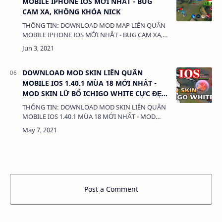
MOBILE IPHONE IOS MỚI NHẤT - BUG
CAM XA, KHÔNG KHÓA NICK
THÔNG TIN: DOWNLOAD MOD MAP LIÊN QUÂN
MOBILE IPHONE IOS MỚI NHẤT - BUG CAM XA,
KHÔNG KHÓA NICK DUNG LƯỢNG: 508 MB
LINK: (adsbygoogle = window.adsbygoogle || …
DOWNLOAD MOD SKIN LIÊN QUÂN
MOBILE IOS 1.40.1 MÙA 18 MỚI NHẤT -
MOD SKIN LỮ BỐ ICHIGO WHITE CỰC ĐẸP,
KHÔNG KHÓA NICK
THÔNG TIN: DOWNLOAD MOD SKIN LIÊN QUÂN
MOBILE IOS 1.40.1 MÙA 18 MỚI NHẤT - MOD
SKIN LỮ BỐ ICHIGO WHITE CỰC ĐẸP, KHÔNG
KHÓA NICK DUNG LƯỢNG: 1.4 MB LINK:
(adsby…
Post a Comment