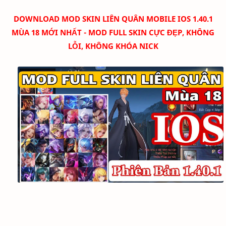
DOWNLOAD
MOD SKIN LIÊN QUÂN MOBILE IOS 1.40.1
MÙA 18 MỚI NHẤT - MOD FULL SKIN CỰC ĐẸP, KHÔNG
LỖI, KHÔNG KHÓA NICK