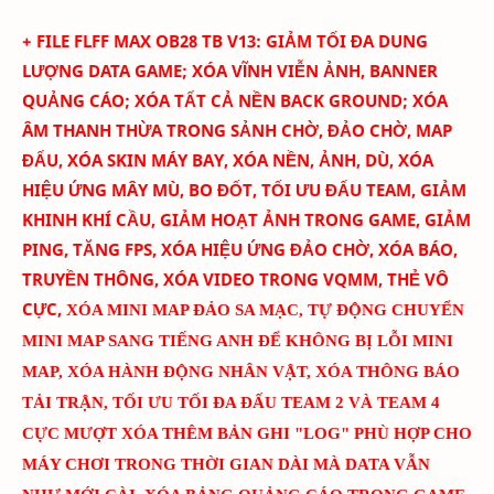
+ FILE FLFF
MAX
OB28
TB
V
13
:
GIẢM TỐI ĐA DUNG
LƯỢNG DATA GAME; XÓA
VĨNH VIỄN
ẢNH
, BANNER
QUẢNG CÁO
; XÓA TẤT CẢ NỀN BACK GROUND; XÓA
ÂM THANH THỪA TRONG SẢNH CHỜ, ĐẢO CHỜ, MAP
ĐẤU, XÓA SKIN MÁY BAY
, XÓA NỀN, ẢNH, DÙ, XÓA
HIỆU ỨNG MÂY MÙ, BO ĐỐT,
TỐI ƯU ĐẤU TEAM
, GIẢM
KHINH KHÍ CẦU, GIẢM HOẠT ẢNH TRONG GAME, GIẢM
PING, TĂNG FPS, XÓA HIỆU ỨNG ĐẢO CHỜ, XÓA BÁO,
TRUYỀN THÔNG, XÓA VIDEO TRONG VQMM, THẺ VÔ
CỰC
,
XÓA MINI MAP ĐẢO SA MẠC
,
TỰ ĐỘNG CHUYỂN
MINI MAP SANG TIẾNG ANH ĐỂ KHÔNG BỊ LỖI MINI
MAP
, XÓA HÀNH ĐỘNG NHÂN VẬT, XÓA THÔNG BÁO
TẢI TRẬN, TỐI ƯU TỐI ĐA ĐẤU TEAM 2 VÀ TEAM 4
CỰC MƯỢT
XÓA THÊM BẢN GHI "LOG" PHÙ HỢP CHO
MÁY CHƠI TRONG THỜI GIAN DÀI MÀ DATA VẪN