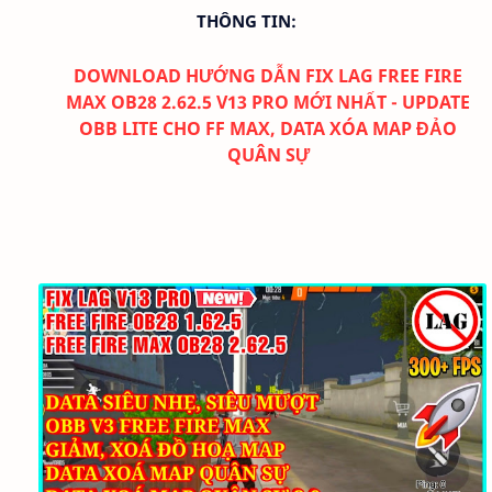
THÔNG TIN:
DOWNLOAD
HƯỚNG DẪN FIX LAG FREE FIRE
MAX OB28 2.62.5 V13 PRO MỚI NHẤT - UPDATE
OBB LITE CHO FF MAX, DATA XÓA MAP ĐẢO
QUÂN SỰ