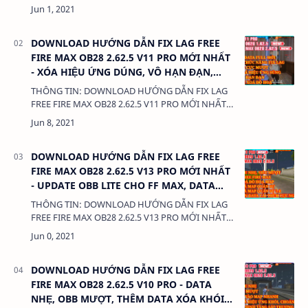
CHI TIẾT CÁCH DÙNG FIX LAG SAO CHO MƯỢT
MÀ NHẤT DUNG LƯỢNG: 380 Kb LIÊN KẾT:
&nbs…
DOWNLOAD HƯỚNG DẪN FIX LAG FREE
FIRE MAX OB28 2.62.5 V11 PRO MỚI NHẤT
- XÓA HIỆU ỨNG DÚNG, VÔ HẠN ĐẠN,
DATA FULL VÔ VÀN CHỨC NĂNG
THÔNG TIN: DOWNLOAD HƯỚNG DẪN FIX LAG
FREE FIRE MAX OB28 2.62.5 V11 PRO MỚI NHẤT -
XÓA HIỆU ỨNG DÚNG, VÔ HẠN ĐẠN, DATA FULL
VÔ VÀN CHỨC NĂNG DUNG LƯỢNG: 380 Kb …
DOWNLOAD HƯỚNG DẪN FIX LAG FREE
FIRE MAX OB28 2.62.5 V13 PRO MỚI NHẤT
- UPDATE OBB LITE CHO FF MAX, DATA
XÓA MAP ĐẢO QUÂN SỰ
THÔNG TIN: DOWNLOAD HƯỚNG DẪN FIX LAG
FREE FIRE MAX OB28 2.62.5 V13 PRO MỚI NHẤT -
UPDATE OBB LITE CHO FF MAX, DATA XÓA MAP
ĐẢO QUÂN SỰ DUNG LƯỢNG: 380 Kb LIÊN KẾT:
…
DOWNLOAD HƯỚNG DẪN FIX LAG FREE
FIRE MAX OB28 2.62.5 V10 PRO - DATA
NHẸ, OBB MƯỢT, THÊM DATA XÓA KHÓI