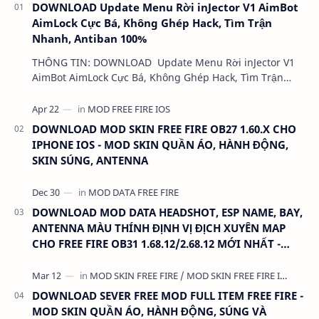
DOWNLOAD Update Menu Rời inJector V1 AimBot
AimLock Cực Bá, Không Ghép Hack, Tìm Trận
Nhanh, Antiban 100%
THÔNG TIN: DOWNLOAD Update Menu Rời inJector V1
AimBot AimLock Cực Bá, Không Ghép Hack, Tìm Trận
Nhanh, Antiban 100% DUNG LƯỢNG: 1 MB LINK:…
DOWNLOAD MOD SKIN FREE FIRE OB27 1.60.X CHO
IPHONE IOS - MOD SKIN QUẦN ÁO, HÀNH ĐỘNG,
SKIN SÚNG, ANTENNA
DOWNLOAD MOD DATA HEADSHOT, ESP NAME, BAY,
ANTENNA MÀU THÍNH ĐỊNH VỊ ĐỊCH XUYÊN MAP
CHO FREE FIRE OB31 1.68.12/2.68.12 MỚI NHẤT -
KHÔNG KHÓA NICK
DOWNLOAD SEVER FREE MOD FULL ITEM FREE FIRE -
MOD SKIN QUẦN ÁO, HÀNH ĐỘNG, SÚNG VÀ