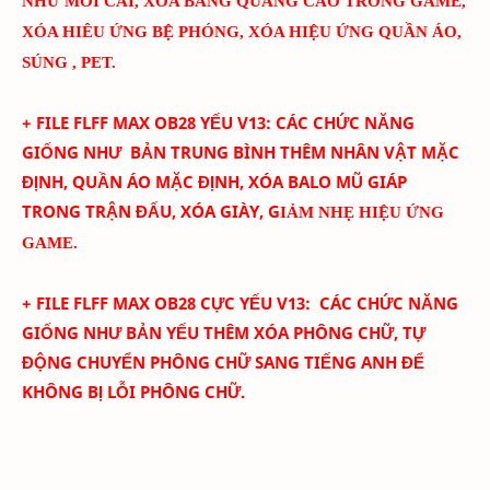
NHƯ MỚI CÀI
, XÓA BẢNG QUẢNG CÁO TRONG GAME,
XÓA HIÊU ỨNG BỆ PHÓNG, XÓA HIỆU ỨNG QUẦN ÁO,
SÚNG , PET.
+ FILE FLFF
MAX
OB28
YẾU
V
13
:
CÁC CHỨC NĂNG
GIỐNG NHƯ BẢN TRUNG BÌNH THÊM
NHÂN VẬT MẶC
ĐỊNH, QUẦN ÁO MẶC ĐỊNH, XÓA BALO MŨ GIÁP
TRONG TRẬN ĐẤU, XÓA GIÀY, G
IẢM NHẸ HIỆU ỨNG
GAME.
+ FILE FLFF MAX
OB28
CỰC YẾU
V
13
:
CÁC CHỨC NĂNG
GIỐNG NHƯ BẢN YẾU THÊM
XÓA PHÔNG CHỮ,
TỰ
ĐỘNG CHUYỂN PHÔNG CHỮ SANG TIẾNG ANH ĐỂ
KHÔNG BỊ LỖI PHÔNG CHỮ.