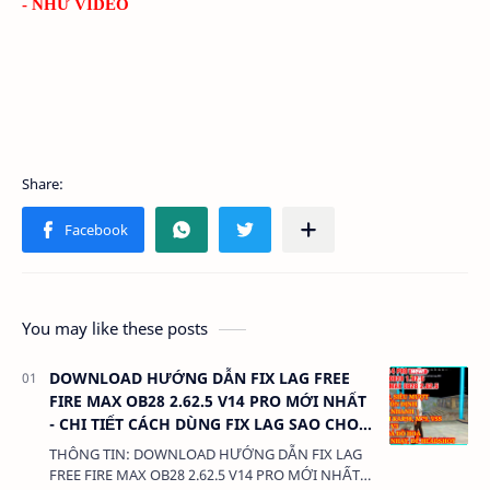
- NHƯ VIDEO
You may like these posts
DOWNLOAD HƯỚNG DẪN FIX LAG FREE
FIRE MAX OB28 2.62.5 V14 PRO MỚI NHẤT
- CHI TIẾT CÁCH DÙNG FIX LAG SAO CHO
MƯỢT MÀ NHẤT
THÔNG TIN: DOWNLOAD HƯỚNG DẪN FIX LAG
FREE FIRE MAX OB28 2.62.5 V14 PRO MỚI NHẤT -