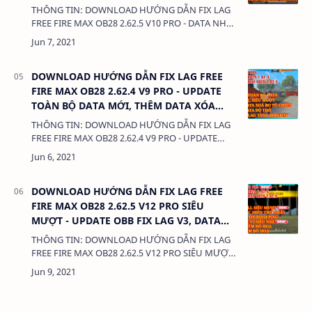
CHOÁNG, TĂNG DAMAGE
THÔNG TIN: DOWNLOAD HƯỚNG DẪN FIX LAG
FREE FIRE MAX OB28 2.62.5 V10 PRO - DATA NHẸ,
OBB MƯỢT, THÊM DATA XÓA KHÓI CHOÁNG,
TĂNG DAMAGE DUNG LƯỢNG: 380 …
DOWNLOAD HƯỚNG DẪN FIX LAG FREE
FIRE MAX OB28 2.62.4 V9 PRO - UPDATE
TOÀN BỘ DATA MỚI, THÊM DATA XÓA
VÒNG BO, DATA ĐỘN THỔ
THÔNG TIN: DOWNLOAD HƯỚNG DẪN FIX LAG
FREE FIRE MAX OB28 2.62.4 V9 PRO - UPDATE
TOÀN BỘ DATA MỚI, THÊM DATA XÓA VÒNG BO,
DATA ĐỘN THỔ DUNG LƯỢNG: 380 Kb LIÊ…
DOWNLOAD HƯỚNG DẪN FIX LAG FREE
FIRE MAX OB28 2.62.5 V12 PRO SIÊU
MƯỢT - UPDATE OBB FIX LAG V3, DATA
GÓC NHÌN THỨ NHẤT
THÔNG TIN: DOWNLOAD HƯỚNG DẪN FIX LAG
FREE FIRE MAX OB28 2.62.5 V12 PRO SIÊU MƯỢT
- UPDATE OBB FIX LAG V3, DATA GÓC NHÌN THỨ
NHẤT DUNG LƯỢNG: 380 Kb LIÊN KẾT: …