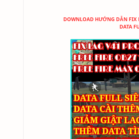
DOWNLOAD
HƯỚNG DẪN FIX L
DATA F