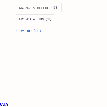
MOD DATA FREE FIRE
MOD DATA PUBG
MOD FREE FIRE
MOD FREE FIRE IOS
MOD GAME MOBILE
MOD GARENA FREE FIRE
MOD LIÊN QUÂN MOBILE IOS
MOD MAP LIÊN QUÂN MOBILE
MOD MENU GAME IOS
DATA