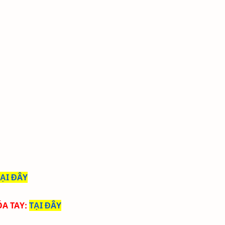
TẠI ĐÂY
ÓA TAY
:
TẠI ĐÂY