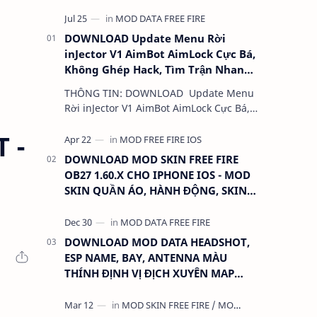
DOWNLOAD Update Menu Rời
inJector V1 AimBot AimLock Cực Bá,
Không Ghép Hack, Tìm Trận Nhanh,
Antiban 100%
THÔNG TIN: DOWNLOAD Update Menu
Rời inJector V1 AimBot AimLock Cực Bá,
Không Ghép Hack, Tìm Trận Nhanh,
 -
Antiban 100% DUNG LƯỢNG: 1 MB
LINK:…
DOWNLOAD MOD SKIN FREE FIRE
OB27 1.60.X CHO IPHONE IOS - MOD
SKIN QUẦN ÁO, HÀNH ĐỘNG, SKIN
SÚNG, ANTENNA
DOWNLOAD MOD DATA HEADSHOT,
ESP NAME, BAY, ANTENNA MÀU
THÍNH ĐỊNH VỊ ĐỊCH XUYÊN MAP
CHO FREE FIRE OB31 1.68.12/2.68.12
MỚI NHẤT - KHÔNG KHÓA NICK