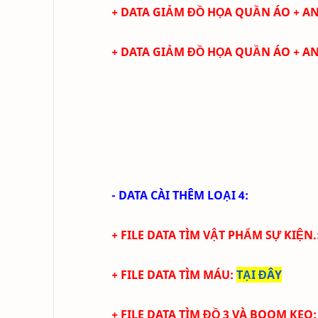
+ DATA
GIẢM ĐỒ HỌA QUẦN ÁO + A
+ DATA
GIẢM ĐỒ HỌA QUẦN ÁO + A
- DATA CÀI THÊM LOẠI 4:
+
FILE DATA TÌM VẬT PHẨM SỰ KIỆN.
+
FILE DATA TÌM MÁU
:
TẠI ĐÂY
+
FILE DATA TÌM ĐỒ 3 VÀ BOOM KEO