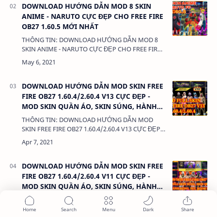
DOWNLOAD HƯỚNG DẪN MOD 8 SKIN
ANIME - NARUTO CỰC ĐẸP CHO FREE FIRE
OB27 1.60.5 MỚI NHẤT
THÔNG TIN: DOWNLOAD HƯỚNG DẪN MOD 8
SKIN ANIME - NARUTO CỰC ĐẸP CHO FREE FIRE
OB27 1.60.5 MỚI NHẤT DUNG LƯỢNG: 236MB
LINK: (adsbygoogle = window.adsbygoogle ||
[]).p…
DOWNLOAD HƯỚNG DẪN MOD SKIN FREE
FIRE OB27 1.60.4/2.60.4 V13 CỰC ĐẸP -
MOD SKIN QUẦN ÁO, SKIN SÚNG, HÀNH
ĐỘNG, KHÔNG LỖI TÌM TRẬN
THÔNG TIN: DOWNLOAD HƯỚNG DẪN MOD
SKIN FREE FIRE OB27 1.60.4/2.60.4 V13 CỰC ĐẸP -
MOD SKIN QUẦN ÁO, SKIN SÚNG, HÀNH ĐỘNG,
KHÔNG LỖI TÌM TRẬN DUNG LƯỢNG: 588MB
LI…
DOWNLOAD HƯỚNG DẪN MOD SKIN FREE
FIRE OB27 1.60.4/2.60.4 V11 CỰC ĐẸP -
MOD SKIN QUẦN ÁO, SKIN SÚNG, HÀNH
ĐỘNG, KHÔNG LỖI TÌM TRẬN
THÔNG TIN: DOWNLOAD HƯỚNG DẪN MOD
SKIN FREE FIRE OB27 1.60.4/2.60.4 V11 CỰC ĐẸP -