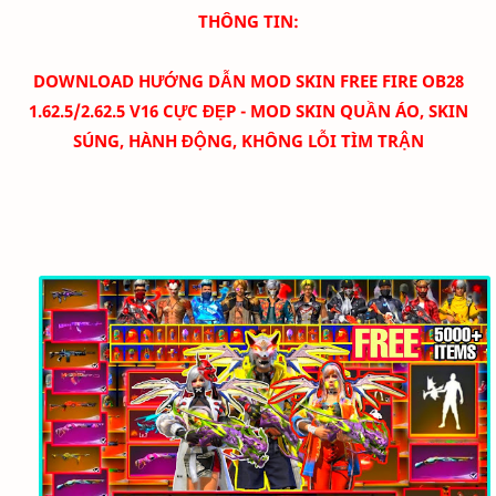
THÔNG TIN:
DOWNLOAD HƯỚNG DẪN MOD SKIN FREE FIRE OB28
1.62.5/2.62.5 V16 CỰC ĐẸP - MOD SKIN QUẦN ÁO, SKIN
SÚNG, HÀNH ĐỘNG, KHÔNG LỖI TÌM TRẬN