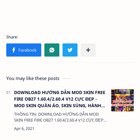
You may like these posts
DOWNLOAD HƯỚNG DẪN MOD SKIN FREE
FIRE OB27 1.60.4/2.60.4 V12 CỰC ĐẸP -
MOD SKIN QUẦN ÁO, SKIN SÚNG, HÀNH
ĐỘNG, KHÔNG LỖI TÌM TRẬN
THÔNG TIN: DOWNLOAD HƯỚNG DẪN MOD
SKIN FREE FIRE OB27 1.60.4/2.60.4 V12 CỰC ĐẸP -
MOD SKIN QUẦN ÁO, SKIN SÚNG, HÀNH ĐỘNG,
KHÔNG LỖI TÌM TRẬN DUNG LƯỢNG: 588MB
LI…