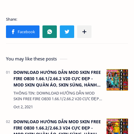
You may like these posts
DOWNLOAD HƯỚNG DẪN MOD SKIN FREE
FIRE OB30 1.66.1/2.66.2 V20 CỰC ĐẸP -
MOD SKIN QUẦN ÁO, SKIN SÚNG, HÀNH
ĐỘNG, KHÔNG LỖI TÌM TRẬN
THÔNG TIN: DOWNLOAD HƯỚNG DẪN MOD
SKIN FREE FIRE OB30 1.66.1/2.66.2 V20 CỰC ĐẸP -
MOD SKIN QUẦN ÁO, SKIN SÚNG, HÀNH ĐỘNG,
KHÔNG LỖI TÌM TRẬN DUNG LƯỢNG: 3MB L…
DOWNLOAD HƯỚNG DẪN MOD SKIN FREE
FIRE OB30 1.66.2/2.66.3 V24 CỰC ĐẸP -