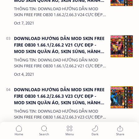
MOD SKIN QUẦN ÁO, SKIN SÚNG, HÀNH
ĐỘNG, KHÔNG LỖI TÌM TRẬN
THÔNG TIN: DOWNLOAD HƯỚNG DẪN MOD
SKIN FREE FIRE OB30 1.66.2/2.66.3 V24 CỰC ĐẸP -
MOD SKIN QUẦN ÁO, SKIN SÚNG, HÀNH ĐỘNG,
KHÔNG LỖI TÌM TRẬN DUNG LƯỢNG: 3MB L…
DOWNLOAD HƯỚNG DẪN MOD SKIN FREE
FIRE OB30 1.66.1/2.66.2 V21 CỰC ĐẸP -
MOD SKIN QUẦN ÁO, SKIN SÚNG, HÀNH
ĐỘNG, KHÔNG LỖI TÌM TRẬN
THÔNG TIN: DOWNLOAD HƯỚNG DẪN MOD
SKIN FREE FIRE OB30 1.66.1/2.66.2 V21 CỰC ĐẸP -
MOD SKIN QUẦN ÁO, SKIN SÚNG, HÀNH ĐỘNG,
KHÔNG LỖI TÌM TRẬN DUNG LƯỢNG: 3MB LINK:
(a…
DOWNLOAD HƯỚNG DẪN MOD SKIN FREE
FIRE OB30 1.66.2/2.66.3 V23 CỰC ĐẸP -
MOD SKIN QUẦN ÁO, SKIN SÚNG, HÀNH
ĐỘNG, KHÔNG LỖI TÌM TRẬN
THÔNG TIN: DOWNLOAD HƯỚNG DẪN MOD
SKIN FREE FIRE OB30 1.66.2/2.66.3 V23 CỰC ĐẸP -
MOD SKIN QUẦN ÁO, SKIN SÚNG, HÀNH ĐỘNG,
KHÔNG LỖI TÌM TRẬN DUNG LƯỢNG: 3MB LINK:
(a…