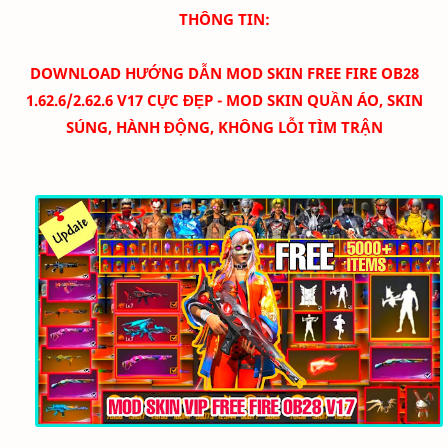
THÔNG TIN:
DOWNLOAD HƯỚNG DẪN MOD SKIN FREE FIRE OB28
1.62.6/2.62.6 V17 CỰC ĐẸP - MOD SKIN QUẦN ÁO, SKIN
SÚNG, HÀNH ĐỘNG, KHÔNG LỖI TÌM TRẬN