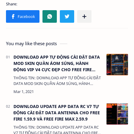
You may like these posts
DOWNLOAD APP TỰ ĐỘNG CÀI ĐẶT DATA
MOD SKIN QUẦN ÁOM SÚNG, HÀNH
ĐỘNG VIP V4 CỰC ĐẸP CHO FREE FIRE
1.59.10 VÀ FREE FIRE MAX OB26 2.59.10
THÔNG TIN: DOWNLOAD APP TỰ ĐỘNG CÀI ĐẶT
DATA MOD SKIN QUẦN ÁOM SÚNG, HÀNH
ĐỘNG VIP V4 CỰC ĐẸP CHO FREE FIRE 1.59.10 VÀ
FREE FIRE MAX OB26 2.59.10 DUNG LƯỢNG: 3MB
LINK: …
DOWNLOAD UPDATE APP DATA RC V7 TỰ
ĐỘNG CÀI ĐẶT DATA ANTENNA CHO FREE
FIRE 1.59.9 VÀ FREE FIRE MAX 2.59.9
THÔNG TIN: DOWNLOAD UPDATE APP DATA RC
V7 TỰ ĐỘNG CÀI ĐẶT DATA ANTENNA CHO FREE