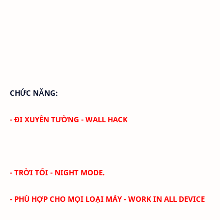
CHỨC NĂNG:
- ĐI XUYÊN TƯỜNG - WALL HACK
- TRỜI TỐI -
NIGHT MODE
.
- PHÙ HỢP CHO MỌI LOẠI MÁY - WORK IN ALL DEVICE