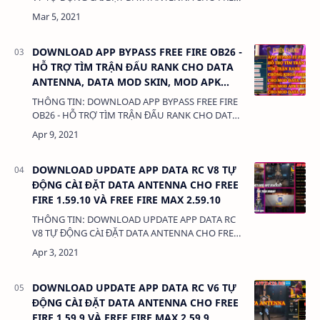
FIRE 1.59.9 VÀ FREE FIRE MAX 2.59.9 DUNG
LƯỢNG: 400KB LINK: (adsbygoogle =
window.ads…
DOWNLOAD APP BYPASS FREE FIRE OB26 -
HỖ TRỢ TÌM TRẬN ĐẤU RANK CHO DATA
ANTENNA, DATA MOD SKIN, MOD APK
FREE FIRE OB26.
THÔNG TIN: DOWNLOAD APP BYPASS FREE FIRE
OB26 - HỖ TRỢ TÌM TRẬN ĐẤU RANK CHO DATA
ANTENNA, DATA MOD SKIN, MOD APK FREE
FIRE OB26. DUNG LƯỢNG: 400KB LINK: (adsby…
DOWNLOAD UPDATE APP DATA RC V8 TỰ
ĐỘNG CÀI ĐẶT DATA ANTENNA CHO FREE
FIRE 1.59.10 VÀ FREE FIRE MAX 2.59.10
THÔNG TIN: DOWNLOAD UPDATE APP DATA RC
V8 TỰ ĐỘNG CÀI ĐẶT DATA ANTENNA CHO FREE
FIRE 1.59.10 VÀ FREE FIRE MAX 2.59.10 DUNG
LƯỢNG: 400KB LINK: (adsbygoogle = window.a…
DOWNLOAD UPDATE APP DATA RC V6 TỰ
ĐỘNG CÀI ĐẶT DATA ANTENNA CHO FREE
FIRE 1.59.9 VÀ FREE FIRE MAX 2.59.9