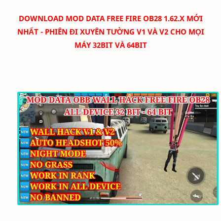
DOWNLOAD
MOD DATA FREE FIRE OB28 1.62.X MỚI
NHẤT - PHIÊN ĐI XUYÊN TƯỜNG V1 VÀ V2 CHO MỌI
MÁY 32BIT VÀ 64BIT