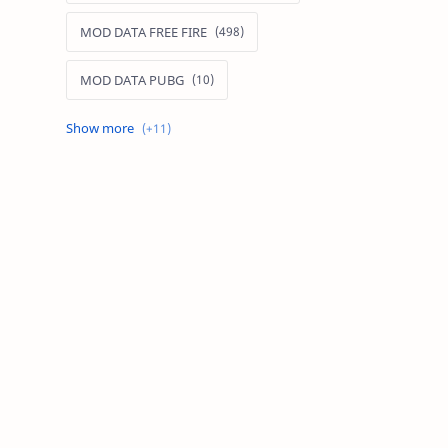
MOD DATA FREE FIRE
MOD DATA PUBG
MOD FREE FIRE
MOD FREE FIRE IOS
MOD GAME MOBILE
MOD GARENA FREE FIRE
MOD LIÊN QUÂN MOBILE IOS
MOD MAP LIÊN QUÂN MOBILE
MOD MENU GAME IOS