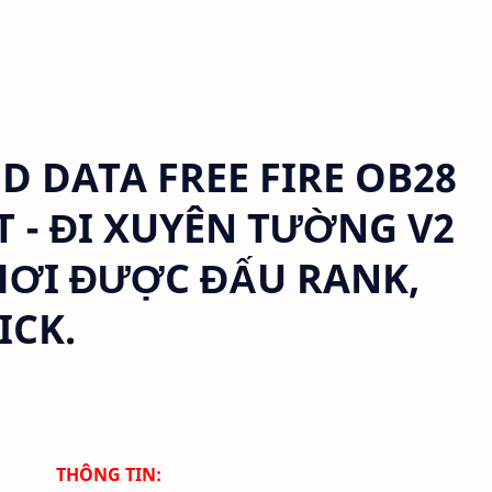
DATA FREE FIRE OB28
T - ĐI XUYÊN TƯỜNG V2
CHƠI ĐƯỢC ĐẤU RANK,
ICK.
THÔNG TIN: