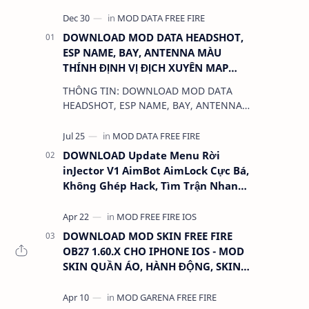
DOWNLOAD MOD DATA HEADSHOT,
ESP NAME, BAY, ANTENNA MÀU
THÍNH ĐỊNH VỊ ĐỊCH XUYÊN MAP
CHO FREE FIRE OB31 1.68.12/2.68.12
THÔNG TIN: DOWNLOAD MOD DATA
MỚI NHẤT - KHÔNG KHÓA NICK
HEADSHOT, ESP NAME, BAY, ANTENNA
MÀU THÍNH ĐỊNH VỊ ĐỊCH XUYÊN MAP
CHO FREE FIRE OB31 1.68.12/2.68.12
MỚI NHẤT - KHÔN…
DOWNLOAD Update Menu Rời
inJector V1 AimBot AimLock Cực Bá,
Không Ghép Hack, Tìm Trận Nhanh,
Antiban 100%
DOWNLOAD MOD SKIN FREE FIRE
OB27 1.60.X CHO IPHONE IOS - MOD
SKIN QUẦN ÁO, HÀNH ĐỘNG, SKIN
SÚNG, ANTENNA