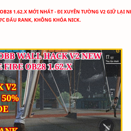
 OB28 1.62.X MỚI NHẤT
- ĐI XUYÊN TƯỜNG V2 GIỮ LẠI N
ỢC ĐẤU RANK, KHÔNG KHÓA NICK.