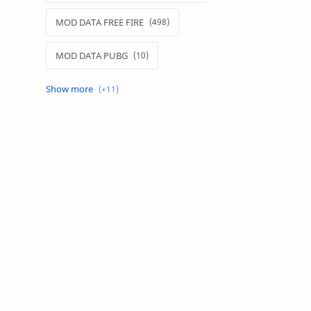
MOD DATA FREE FIRE
MOD DATA PUBG
MOD FREE FIRE
MOD FREE FIRE IOS
MOD GAME MOBILE
MOD GARENA FREE FIRE
MOD LIÊN QUÂN MOBILE IOS
MOD MAP LIÊN QUÂN MOBILE
MOD MENU GAME IOS