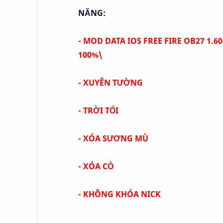
NĂNG:
-
MOD DATA IOS FREE FIRE OB27 1.6
100%\
- XUYÊN TƯỜNG
- TRỜI TỐI
- XÓA SƯƠNG MÙ
- XÓA CỎ
- KHÔNG KHÓA NICK