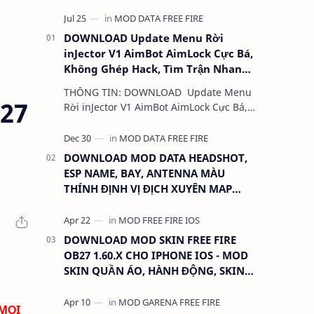
DOWNLOAD Update Menu Rời
inJector V1 AimBot AimLock Cực Bá,
Không Ghép Hack, Tìm Trận Nhanh,
Antiban 100%
THÔNG TIN: DOWNLOAD Update Menu
27
Rời inJector V1 AimBot AimLock Cực Bá,
Không Ghép Hack, Tìm Trận Nhanh,
Antiban 100% DUNG LƯỢNG: 1 MB
LINK:…
DOWNLOAD MOD DATA HEADSHOT,
ESP NAME, BAY, ANTENNA MÀU
THÍNH ĐỊNH VỊ ĐỊCH XUYÊN MAP
CHO FREE FIRE OB31 1.68.12/2.68.12
MỚI NHẤT - KHÔNG KHÓA NICK
DOWNLOAD MOD SKIN FREE FIRE
OB27 1.60.X CHO IPHONE IOS - MOD
SKIN QUẦN ÁO, HÀNH ĐỘNG, SKIN
SÚNG, ANTENNA
 MỌI