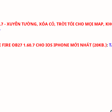
0.7 - XUYÊN TƯỜNG, XÓA CỎ, TRỜI TỐI CHO MỌI MAP, K
Y
E FIRE OB27 1.60.7 CHO IOS IPHONE MỚI NHẤT
(
20KB
.
)
:
T