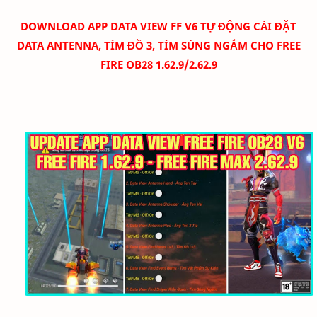
DOWNLOAD
APP DATA VIEW FF V6 TỰ ĐỘNG CÀI ĐẶT
DATA ANTENNA, TÌM ĐỒ 3, TÌM SÚNG NGẮM CHO FREE
FIRE OB28 1.62.9/2.62.9