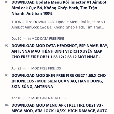
DOWNLOAD Update Menu Rời inJector V1 AimBot
AimLock Cực Bá, Không Ghép Hack, Tìm Trận
Nhanh, Antiban 100%
THÔNG TIN: DOWNLOAD Update Menu Rời inJector V1
AimBot AimLock Cực Bá, Không Ghép Hack, Tìm Trận
Nhanh, Antiban 100% DUNG LƯỢNG: 1 MB LINK:…
DOWNLOAD MOD DATA HEADSHOT, ESP NAME, BAY,
ANTENNA MÀU THÍNH ĐỊNH VỊ ĐỊCH XUYÊN MAP
CHO FREE FIRE OB31 1.68.12/2.68.12 MỚI NHẤT -
KHÔNG KHÓA NICK
DOWNLOAD MOD SKIN FREE FIRE OB27 1.60.X CHO
IPHONE IOS - MOD SKIN QUẦN ÁO, HÀNH ĐỘNG,
SKIN SÚNG, ANTENNA
DOWNLOAD MOD MENU APK FREE FIRE OB21 V3 -
MEGA MOD, AIM LOCK 1X/2X, HIGH DAMAGE, AUTO