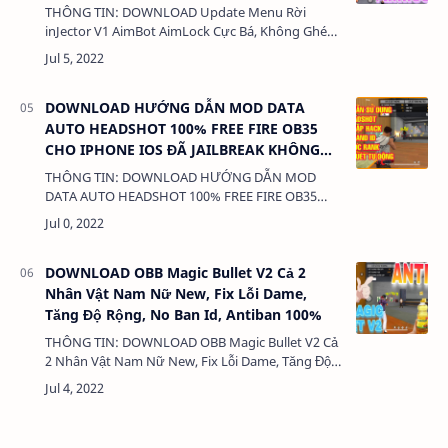
THÔNG TIN: DOWNLOAD Update Menu Rời
inJector V1 AimBot AimLock Cực Bá, Không Ghép
Hack, Tìm Trận Nhanh, Antiban 100% DUNG
LƯỢNG: 1MB LINK: (adsbygoogle =
window.adsb…
DOWNLOAD HƯỚNG DẪN MOD DATA
AUTO HEADSHOT 100% FREE FIRE OB35
CHO IPHONE IOS ĐÃ JAILBREAK KHÔNG
KHÓA NICK.
THÔNG TIN: DOWNLOAD HƯỚNG DẪN MOD
DATA AUTO HEADSHOT 100% FREE FIRE OB35
CHO IPHONE IOS ĐÃ JAILBREAK KHÔNG KHÓA
NICK. DUNG LƯỢNG: 3MB LINK: (adsbygoogle =
windo…
DOWNLOAD OBB Magic Bullet V2 Cả 2
Nhân Vật Nam Nữ New, Fix Lỗi Dame,
Tăng Độ Rộng, No Ban Id, Antiban 100%
THÔNG TIN: DOWNLOAD OBB Magic Bullet V2 Cả
2 Nhân Vật Nam Nữ New, Fix Lỗi Dame, Tăng Độ
Rộng, No Ban Id, Antiban 100% DUNG LƯỢNG:
1MB LINK: (adsbygoogle = window.ads…