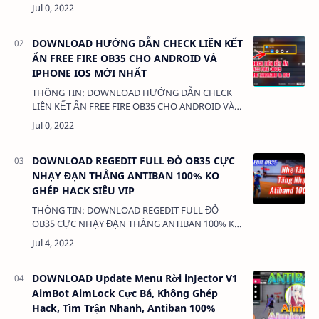
IPHONE IOS MỚI NHẤT DUNG LƯỢNG: 3MB
LINK: (adsbygoogle = window.adsbygoogle || []
…
DOWNLOAD HƯỚNG DẪN CHECK LIÊN KẾT
ẨN FREE FIRE OB35 CHO ANDROID VÀ
IPHONE IOS MỚI NHẤT
THÔNG TIN: DOWNLOAD HƯỚNG DẪN CHECK
LIÊN KẾT ẨN FREE FIRE OB35 CHO ANDROID VÀ
IPHONE IOS MỚI NHẤT DUNG LƯỢNG: 3MB
LINK: (adsbygoogle = window.adsbygoogle || []
…
DOWNLOAD REGEDIT FULL ĐỎ OB35 CỰC
NHẠY ĐẠN THẲNG ANTIBAN 100% KO
GHÉP HACK SIÊU VIP
THÔNG TIN: DOWNLOAD REGEDIT FULL ĐỎ
OB35 CỰC NHẠY ĐẠN THẲNG ANTIBAN 100% KO
GHÉP HACK SIÊU VIP DUNG LƯỢNG: 1 MB LINK:
(adsbygoogle = window.ad…
DOWNLOAD Update Menu Rời inJector V1
AimBot AimLock Cực Bá, Không Ghép
Hack, Tìm Trận Nhanh, Antiban 100%