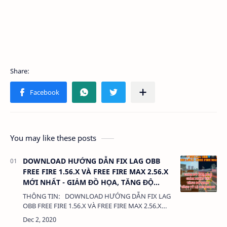
You may like these posts
DOWNLOAD HƯỚNG DẪN FIX LAG OBB
FREE FIRE 1.56.X VÀ FREE FIRE MAX 2.56.X
MỚI NHẤT - GIẢM ĐỒ HỌA, TĂNG ĐỘ
NHẠY
THÔNG TIN: DOWNLOAD HƯỚNG DẪN FIX LAG
OBB FREE FIRE 1.56.X VÀ FREE FIRE MAX 2.56.X
MỚI NHẤT - GIẢM ĐỒ HỌA, TĂNG ĐỘ NHẠY
DUNG LƯỢNG: 380 Kb LIÊN KẾT: …