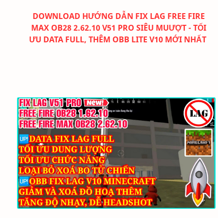
DOWNLOAD
HƯỚNG DẪN FIX LAG FREE FIRE
MAX OB28 2.62.10 V51 PRO SIÊU MUƯỢT - TỐI
ƯU DATA FULL, THÊM OBB LITE V10 MỚI NHẤT