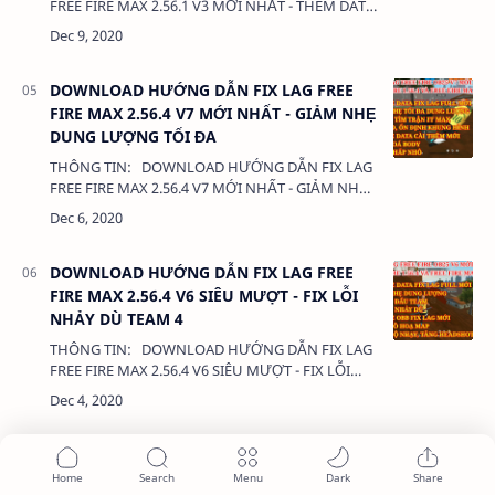
FREE FIRE MAX 2.56.1 V3 MỚI NHẤT - THÊM DATA
XÓA TÓC, XÓA GIÀY DUNG LƯỢNG: 380 Kb LIÊN
KẾT: - DATA CÀI T…
DOWNLOAD HƯỚNG DẪN FIX LAG FREE
FIRE MAX 2.56.4 V7 MỚI NHẤT - GIẢM NHẸ
DUNG LƯỢNG TỐI ĐA
THÔNG TIN: DOWNLOAD HƯỚNG DẪN FIX LAG
FREE FIRE MAX 2.56.4 V7 MỚI NHẤT - GIẢM NHẸ
DUNG LƯỢNG TỐI ĐA DUNG LƯỢNG: 380 Kb
LIÊN KẾT: - DATA CÀI THÊ…
DOWNLOAD HƯỚNG DẪN FIX LAG FREE
FIRE MAX 2.56.4 V6 SIÊU MƯỢT - FIX LỖI
NHẢY DÙ TEAM 4
THÔNG TIN: DOWNLOAD HƯỚNG DẪN FIX LAG
FREE FIRE MAX 2.56.4 V6 SIÊU MƯỢT - FIX LỖI
NHẢY DÙ TEAM 4 DUNG LƯỢNG: 380 Kb LIÊN
KẾT: - DATA CÀI…