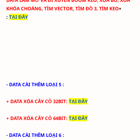
DATA LÀM MỜ VÀ ĐI XUYÊN BOOM KEO, XÓA BO, XÓA
KHÓA CHOÁNG, TÌM VECTOR, TÌM ĐỒ 3, TÌM KEO
+
:
TẠI ĐÂY
- DATA CÀI THÊM LOẠI 5 :
+ DATA XÓA CÂY CỎ 32BIT
:
TẠI ĐÂY
+ DATA XÓA CÂY CỎ 64BIT
:
TẠI ĐÂY
- DATA CÀI THÊM LOẠI 6 :