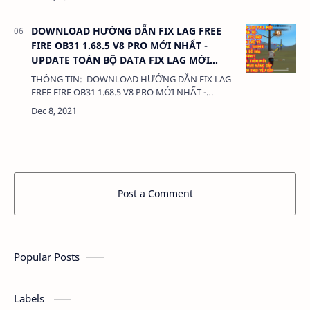
LƯỢNG: 588 MB LINK: (adsbygoogle …
DOWNLOAD HƯỚNG DẪN FIX LAG FREE
FIRE OB31 1.68.5 V8 PRO MỚI NHẤT -
UPDATE TOÀN BỘ DATA FIX LAG MỚI
NHẤT
THÔNG TIN: DOWNLOAD HƯỚNG DẪN FIX LAG
FREE FIRE OB31 1.68.5 V8 PRO MỚI NHẤT -
UPDATE TOÀN BỘ DATA FIX LAG MỚI NHẤT 380
Kb LIÊN KẾT: - DATA CÀI THÊM L…
Post a Comment
Popular Posts
Labels