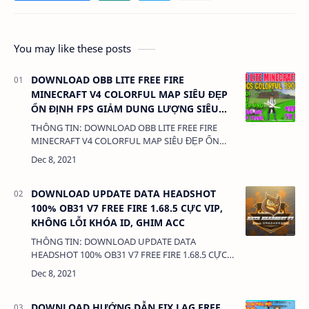
You may like these posts
DOWNLOAD OBB LITE FREE FIRE
MINECRAFT V4 COLORFUL MAP SIÊU ĐẸP
ỔN ĐỊNH FPS GIẢM DUNG LƯỢNG SIÊU
NHẸ
THÔNG TIN: DOWNLOAD OBB LITE FREE FIRE
MINECRAFT V4 COLORFUL MAP SIÊU ĐẸP ỔN
ĐỊNH FPS GIẢM DUNG LƯỢNG SIÊU NHẸ DUNG
LƯỢNG: 588 MB LINK: (adsbygoogle =
window.a…
DOWNLOAD UPDATE DATA HEADSHOT
100% OB31 V7 FREE FIRE 1.68.5 CỰC VIP,
KHÔNG LỖI KHÓA ID, GHIM ACC
THÔNG TIN: DOWNLOAD UPDATE DATA
HEADSHOT 100% OB31 V7 FREE FIRE 1.68.5 CỰC
VIP, KHÔNG LỖI KHÓA ID, GHIM ACC \ DUNG
LƯỢNG: 588 MB LINK: (adsbygoogle =
window.ads…
DOWNLOAD HƯỚNG DẪN FIX LAG FREE