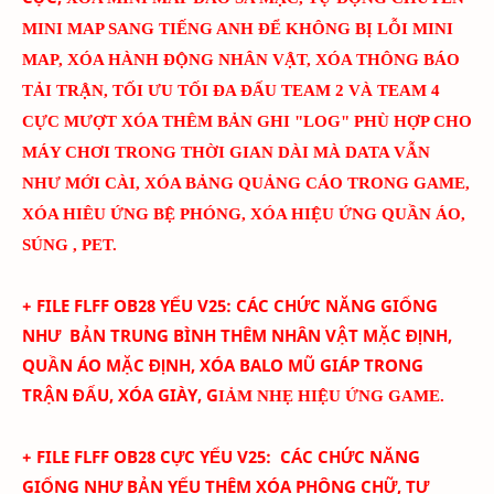
MINI MAP SANG TIẾNG ANH ĐỂ KHÔNG BỊ LỖI MINI
MAP
, XÓA HÀNH ĐỘNG NHÂN VẬT, XÓA THÔNG BÁO
TẢI TRẬN, TỐI ƯU TỐI ĐA ĐẤU TEAM 2 VÀ TEAM 4
CỰC MƯỢT
XÓA THÊM BẢN GHI "LOG" PHÙ HỢP CHO
MÁY CHƠI TRONG THỜI GIAN DÀI MÀ DATA VẪN
NHƯ MỚI CÀI
, XÓA BẢNG QUẢNG CÁO TRONG GAME,
XÓA HIÊU ỨNG BỆ PHÓNG, XÓA HIỆU ỨNG QUẦN ÁO,
SÚNG , PET.
+ FILE FLFF
OB28
YẾU
V
25
:
CÁC CHỨC NĂNG GIỐNG
NHƯ BẢN TRUNG BÌNH THÊM
NHÂN VẬT MẶC ĐỊNH,
QUẦN ÁO MẶC ĐỊNH, XÓA BALO MŨ GIÁP TRONG
TRẬN ĐẤU, XÓA GIÀY, G
IẢM NHẸ HIỆU ỨNG GAME.
+ FILE FLFF
OB28
CỰC YẾU
V
25
:
CÁC CHỨC NĂNG
GIỐNG NHƯ BẢN YẾU THÊM
XÓA PHÔNG CHỮ,
TỰ