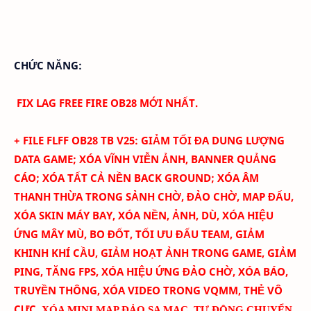
CHỨC NĂNG:
FIX LAG FREE FIRE OB28 MỚI NHẤT.
+ FILE FLFF
OB28
TB
V
25
:
GIẢM TỐI ĐA DUNG LƯỢNG
DATA GAME; XÓA
VĨNH VIỄN
ẢNH
, BANNER QUẢNG
CÁO
; XÓA TẤT CẢ NỀN BACK GROUND; XÓA ÂM
THANH THỪA TRONG SẢNH CHỜ, ĐẢO CHỜ, MAP ĐẤU,
XÓA SKIN MÁY BAY
, XÓA NỀN, ẢNH, DÙ, XÓA HIỆU
ỨNG MÂY MÙ, BO ĐỐT,
TỐI ƯU ĐẤU TEAM
, GIẢM
KHINH KHÍ CẦU, GIẢM HOẠT ẢNH TRONG GAME, GIẢM
PING, TĂNG FPS, XÓA HIỆU ỨNG ĐẢO CHỜ, XÓA BÁO,
TRUYỀN THÔNG, XÓA VIDEO TRONG VQMM, THẺ VÔ
CỰC
,
XÓA MINI MAP ĐẢO SA MẠC
,
TỰ ĐỘNG CHUYỂN