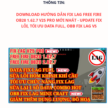
THÔNG TIN:
DOWNLOAD
HƯỚNG DẪN FIX LAG FREE FIRE
OB28 1.62.7
V25 PRO MỚI NHẤT - UPDATE FIX
LỖI, TỐI ƯU DATA FULL, OBB FIX LAG V5