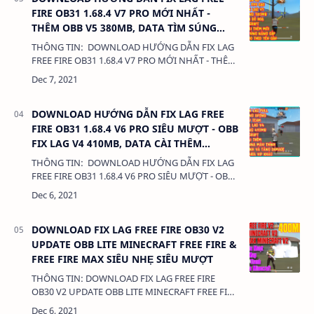
FIRE OB31 1.68.4 V7 PRO MỚI NHẤT -
THÊM OBB V5 380MB, DATA TÌM SÚNG
NÂNG CẤP
THÔNG TIN: DOWNLOAD HƯỚNG DẪN FIX LAG
FREE FIRE OB31 1.68.4 V7 PRO MỚI NHẤT - THÊM
OBB V5 380MB, DATA TÌM SÚNG NÂNG CẤP 380
Kb LIÊN KẾT: - DATA CÀI T…
DOWNLOAD HƯỚNG DẪN FIX LAG FREE
FIRE OB31 1.68.4 V6 PRO SIÊU MƯỢT - OBB
FIX LAG V4 410MB, DATA CÀI THÊM
ANTENNA MÀU THÍNH
THÔNG TIN: DOWNLOAD HƯỚNG DẪN FIX LAG
FREE FIRE OB31 1.68.4 V6 PRO SIÊU MƯỢT - OBB
FIX LAG V4 410MB, DATA CÀI THÊM ANTENNA
MÀU THÍNH 380 Kb LIÊN KẾT: - DATA CÀI …
DOWNLOAD FIX LAG FREE FIRE OB30 V2
UPDATE OBB LITE MINECRAFT FREE FIRE &
FREE FIRE MAX SIÊU NHẸ SIÊU MƯỢT
THÔNG TIN: DOWNLOAD FIX LAG FREE FIRE
OB30 V2 UPDATE OBB LITE MINECRAFT FREE FIRE
& FREE FIRE MAX SIÊU NHẸ SIÊU MƯỢT DUNG