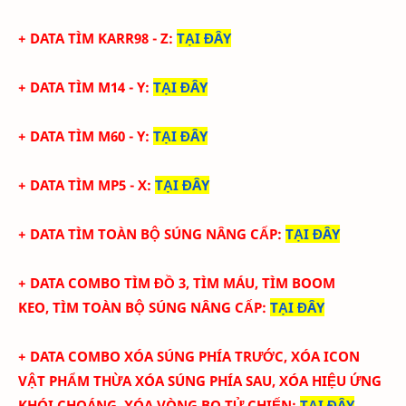
+ DATA
TÌM KARR98 - Z
:
TẠI ĐÂY
+ DATA
TÌM M14 - Y
:
TẠI ĐÂY
+ DATA
TÌM M60 - Y
:
TẠI ĐÂY
+ DATA
TÌM MP5 - X
:
TẠI ĐÂY
+ DATA
TÌM TOÀN BỘ SÚNG NÂNG CẤP
:
TẠI ĐÂY
+ DATA COMBO TÌM ĐỒ 3, TÌM MÁU, TÌM BOOM
KEO,
TÌM TOÀN BỘ SÚNG NÂNG CẤP
:
TẠI ĐÂY
+ DATA COMBO XÓA SÚNG PHÍA TRƯỚC, XÓA ICON
VẬT PHẨM THỪA XÓA SÚNG PHÍA SAU, XÓA HIỆU ỨNG
KHÓI CHOÁNG, XÓA VÒNG BO TỬ CHIẾN
:
TẠI ĐÂY