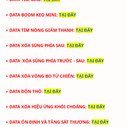
+ DATA BOOM KEO MINI
:
TẠI ĐÂY
+ DATA TÌM NÒNG GIẢM THANH
:
TẠI ĐÂY
+ DATA XÓA SÚNG PHÍA SAU
:
TẠI ĐÂY
+ DATA XÓA SÚNG PHÍA TRƯỚC - SAU
:
TẠI ĐÂY
+ DATA XÓA VÒNG BO TỬ CHIẾN
:
TẠI ĐÂY
+ DATA ĐỘN THỔ
:
TẠI ĐÂY
+ DATA XÓA HIỆU ỨNG KHÓI CHOÁNG
:
TẠI ĐÂY
+ DATA ỔN ĐỊNH VÀ TĂNG SÁT THƯƠNG
:
TẠI ĐÂY