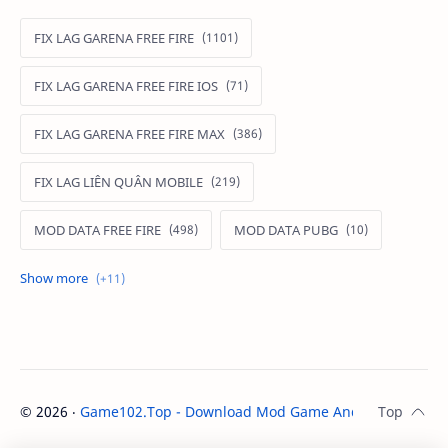
FIX LAG GARENA FREE FIRE
FIX LAG GARENA FREE FIRE IOS
FIX LAG GARENA FREE FIRE MAX
FIX LAG LIÊN QUÂN MOBILE
MOD DATA FREE FIRE
MOD DATA PUBG
MOD FREE FIRE
MOD FREE FIRE IOS
MOD GAME MOBILE
MOD GARENA FREE FIRE
MOD LIÊN QUÂN MOBILE IOS
©
2026
‧
Game102.Top - Download Mod Game Android / IOS
. A
MOD MAP LIÊN QUÂN MOBILE