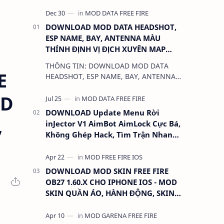
DOWNLOAD MOD DATA HEADSHOT,
ESP NAME, BAY, ANTENNA MÀU
THÍNH ĐỊNH VỊ ĐỊCH XUYÊN MAP
CHO FREE FIRE OB31 1.68.12/2.68.12
THÔNG TIN: DOWNLOAD MOD DATA
MỚI NHẤT - KHÔNG KHÓA NICK
E
HEADSHOT, ESP NAME, BAY, ANTENNA
MÀU THÍNH ĐỊNH VỊ ĐỊCH XUYÊN MAP
OD
CHO FREE FIRE OB31 1.68.12/2.68.12
MỚI NHẤT - KHÔN…
DOWNLOAD Update Menu Rời
,
inJector V1 AimBot AimLock Cực Bá,
Không Ghép Hack, Tìm Trận Nhanh,
Antiban 100%
DOWNLOAD MOD SKIN FREE FIRE
OB27 1.60.X CHO IPHONE IOS - MOD
SKIN QUẦN ÁO, HÀNH ĐỘNG, SKIN
SÚNG, ANTENNA