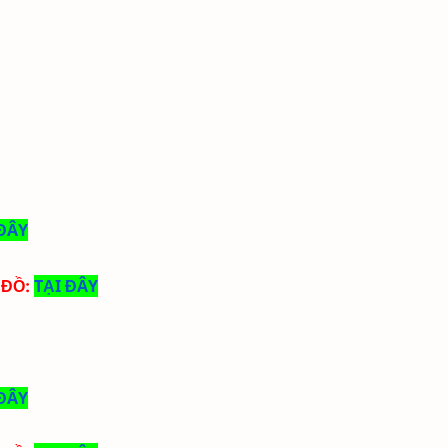
 ĐÂY
 ĐỒ:
TẠI ĐÂY
 ĐÂY