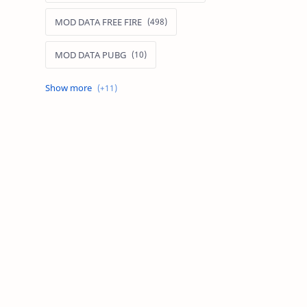
MOD DATA FREE FIRE
MOD DATA PUBG
MOD FREE FIRE
MOD FREE FIRE IOS
MOD GAME MOBILE
MOD GARENA FREE FIRE
MOD LIÊN QUÂN MOBILE IOS
MOD MAP LIÊN QUÂN MOBILE
MOD MENU GAME IOS