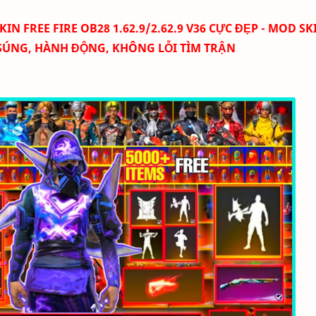
FREE FIRE OB28 1.62.9/2.62.9 V36 CỰC ĐẸP - MOD SK
SÚNG, HÀNH ĐỘNG, KHÔNG LỖI TÌM TRẬN