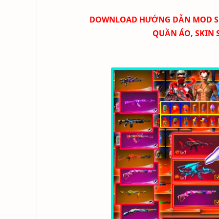
DOWNLOAD HƯỚNG DẪN MOD SKIN 
QUẦN ÁO, SKIN 