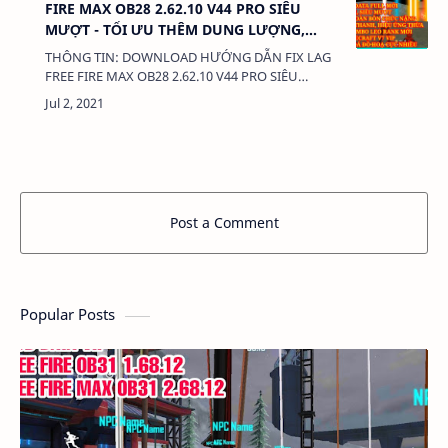
FIRE MAX OB28 2.62.10 V44 PRO SIÊU
MƯỢT - TỐI ƯU THÊM DUNG LƯỢNG,
CHỨC NĂNG CỦA DATA VÀ OBB FIX LAG
THÔNG TIN: DOWNLOAD HƯỚNG DẪN FIX LAG
FREE FIRE MAX OB28 2.62.10 V44 PRO SIÊU
MƯỢT - TỐI ƯU THÊM DUNG LƯỢNG, CHỨC
NĂNG CỦA DATA VÀ OBB FIX LAG DUNG LƯỢNG:
380 Kb …
Post a Comment
Popular Posts