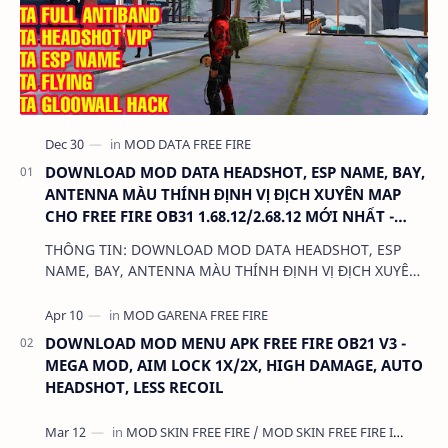
DOWNLOAD MOD DATA HEADSHOT, ESP NAME, BAY,
ANTENNA MÀU THÍNH ĐỊNH VỊ ĐỊCH XUYÊN MAP
CHO FREE FIRE OB31 1.68.12/2.68.12 MỚI NHẤT -
KHÔNG KHÓA NICK
THÔNG TIN: DOWNLOAD MOD DATA HEADSHOT, ESP
NAME, BAY, ANTENNA MÀU THÍNH ĐỊNH VỊ ĐỊCH XUYÊN
MAP CHO FREE FIRE OB31 1.68.12/2.68.12 MỚI NHẤT -
KHÔN…
DOWNLOAD MOD MENU APK FREE FIRE OB21 V3 -
MEGA MOD, AIM LOCK 1X/2X, HIGH DAMAGE, AUTO
HEADSHOT, LESS RECOIL