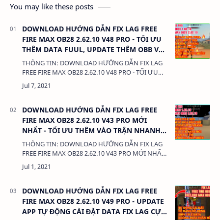
You may like these posts
DOWNLOAD HƯỚNG DẪN FIX LAG FREE
FIRE MAX OB28 2.62.10 V48 PRO - TỐI ƯU
THÊM DATA FUUL, UPDATE THÊM OBB V9
TRỜI SÁNG
THÔNG TIN: DOWNLOAD HƯỚNG DẪN FIX LAG
FREE FIRE MAX OB28 2.62.10 V48 PRO - TỐI ƯU
THÊM DATA FUUL, UPDATE THÊM OBB V9 TRỜI
SÁNG DUNG LƯỢNG: 380 Kb LIÊN KẾ…
DOWNLOAD HƯỚNG DẪN FIX LAG FREE
FIRE MAX OB28 2.62.10 V43 PRO MỚI
NHẤT - TỐI ƯU THÊM VÀO TRẬN NHANH,
THÊM DATA COMBO LEO RANK MỚI
THÔNG TIN: DOWNLOAD HƯỚNG DẪN FIX LAG
FREE FIRE MAX OB28 2.62.10 V43 PRO MỚI NHẤT
- TỐI ƯU THÊM VÀO TRẬN NHANH, THÊM DATA
COMBO LEO RANK MỚI DUNG LƯỢNG: 380 Kb
LIÊN…
DOWNLOAD HƯỚNG DẪN FIX LAG FREE
FIRE MAX OB28 2.62.10 V49 PRO - UPDATE
APP TỰ ĐỘNG CÀI ĐẶT DATA FIX LAG CỰC