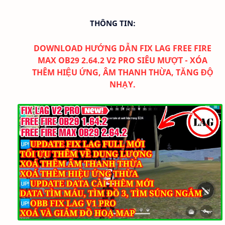
THÔNG TIN:
DOWNLOAD
HƯỚNG DẪN FIX LAG FREE FIRE
MAX OB29 2.64.2 V2 PRO SIÊU MƯỢT - XÓA
THÊM HIỆU ỨNG, ÂM THANH THỪA, TĂNG ĐỘ
NHẠY.