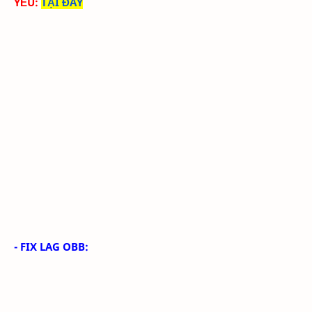
YẾU:
TẠI ĐÂY
- FIX LAG OBB: