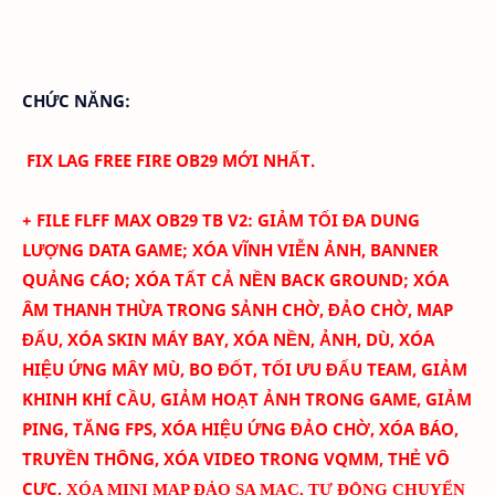
CHỨC NĂNG:
FIX LAG FREE FIRE OB29 MỚI NHẤT.
+ FILE FLFF
MAX
OB29
TB
V
2
:
GIẢM TỐI ĐA DUNG
LƯỢNG DATA GAME; XÓA
VĨNH VIỄN
ẢNH
, BANNER
QUẢNG CÁO
; XÓA TẤT CẢ NỀN BACK GROUND; XÓA
ÂM THANH THỪA TRONG SẢNH CHỜ, ĐẢO CHỜ, MAP
ĐẤU, XÓA SKIN MÁY BAY
, XÓA NỀN, ẢNH, DÙ, XÓA
HIỆU ỨNG MÂY MÙ, BO ĐỐT,
TỐI ƯU ĐẤU TEAM
, GIẢM
KHINH KHÍ CẦU, GIẢM HOẠT ẢNH TRONG GAME, GIẢM
PING, TĂNG FPS, XÓA HIỆU ỨNG ĐẢO CHỜ, XÓA BÁO,
TRUYỀN THÔNG, XÓA VIDEO TRONG VQMM, THẺ VÔ
CỰC
,
XÓA MINI MAP ĐẢO SA MẠC
,
TỰ ĐỘNG CHUYỂN