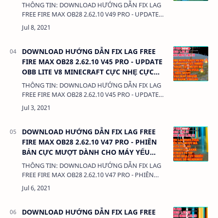
MƯỢT
THÔNG TIN: DOWNLOAD HƯỚNG DẪN FIX LAG
FREE FIRE MAX OB28 2.62.10 V49 PRO - UPDATE
APP TỰ ĐỘNG CÀI ĐẶT DATA FIX LAG CỰC MƯỢT
DUNG LƯỢNG: 380 Kb LIÊN KẾT: …
DOWNLOAD HƯỚNG DẪN FIX LAG FREE
FIRE MAX OB28 2.62.10 V45 PRO - UPDATE
OBB LITE V8 MINECRAFT CỰC NHẸ CỰC
MƯỢT
THÔNG TIN: DOWNLOAD HƯỚNG DẪN FIX LAG
FREE FIRE MAX OB28 2.62.10 V45 PRO - UPDATE
OBB LITE V8 MINECRAFT CỰC NHẸ CỰC MƯỢT
DUNG LƯỢNG: 380 Kb LIÊN KẾT: …
DOWNLOAD HƯỚNG DẪN FIX LAG FREE
FIRE MAX OB28 2.62.10 V47 PRO - PHIÊN
BẢN CỰC MƯỢT DÀNH CHO MÁY YẾU
CHƠI GAME PRO
THÔNG TIN: DOWNLOAD HƯỚNG DẪN FIX LAG
FREE FIRE MAX OB28 2.62.10 V47 PRO - PHIÊN
BẢN CỰC MƯỢT DÀNH CHO MÁY YẾU CHƠI
GAME PRO DUNG LƯỢNG: 380 Kb LIÊN KẾT: …
DOWNLOAD HƯỚNG DẪN FIX LAG FREE