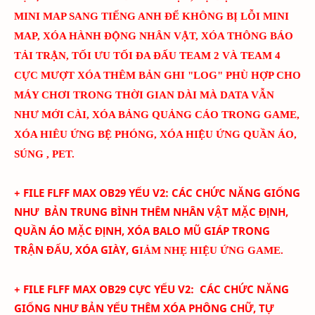
MINI MAP SANG TIẾNG ANH ĐỂ KHÔNG BỊ LỖI MINI
MAP
, XÓA HÀNH ĐỘNG NHÂN VẬT, XÓA THÔNG BÁO
TẢI TRẬN, TỐI ƯU TỐI ĐA ĐẤU TEAM 2 VÀ TEAM 4
CỰC MƯỢT
XÓA THÊM BẢN GHI "LOG" PHÙ HỢP CHO
MÁY CHƠI TRONG THỜI GIAN DÀI MÀ DATA VẪN
NHƯ MỚI CÀI
, XÓA BẢNG QUẢNG CÁO TRONG GAME,
XÓA HIÊU ỨNG BỆ PHÓNG, XÓA HIỆU ỨNG QUẦN ÁO,
SÚNG , PET.
+ FILE FLFF
MAX
OB29
YẾU
V
2
:
CÁC CHỨC NĂNG GIỐNG
NHƯ BẢN TRUNG BÌNH THÊM
NHÂN VẬT MẶC ĐỊNH,
QUẦN ÁO MẶC ĐỊNH, XÓA BALO MŨ GIÁP TRONG
TRẬN ĐẤU, XÓA GIÀY, G
IẢM NHẸ HIỆU ỨNG GAME.
+ FILE FLFF MAX
OB29
CỰC YẾU
V
2
:
CÁC CHỨC NĂNG
GIỐNG NHƯ BẢN YẾU THÊM
XÓA PHÔNG CHỮ,
TỰ