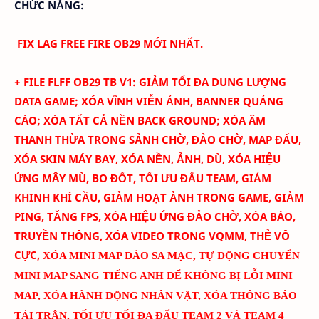
CHỨC NĂNG:
FIX LAG FREE FIRE OB29 MỚI NHẤT.
+ FILE FLFF
OB29
TB
V
1
:
GIẢM TỐI ĐA DUNG LƯỢNG
DATA GAME; XÓA
VĨNH VIỄN
ẢNH
, BANNER QUẢNG
CÁO
; XÓA TẤT CẢ NỀN BACK GROUND; XÓA ÂM
THANH THỪA TRONG SẢNH CHỜ, ĐẢO CHỜ, MAP ĐẤU,
XÓA SKIN MÁY BAY
, XÓA NỀN, ẢNH, DÙ, XÓA HIỆU
ỨNG MÂY MÙ, BO ĐỐT,
TỐI ƯU ĐẤU TEAM
, GIẢM
KHINH KHÍ CẦU, GIẢM HOẠT ẢNH TRONG GAME, GIẢM
PING, TĂNG FPS, XÓA HIỆU ỨNG ĐẢO CHỜ, XÓA BÁO,
TRUYỀN THÔNG, XÓA VIDEO TRONG VQMM, THẺ VÔ
CỰC
,
XÓA MINI MAP ĐẢO SA MẠC
,
TỰ ĐỘNG CHUYỂN
MINI MAP SANG TIẾNG ANH ĐỂ KHÔNG BỊ LỖI MINI
MAP
, XÓA HÀNH ĐỘNG NHÂN VẬT, XÓA THÔNG BÁO
TẢI TRẬN, TỐI ƯU TỐI ĐA ĐẤU TEAM 2 VÀ TEAM 4