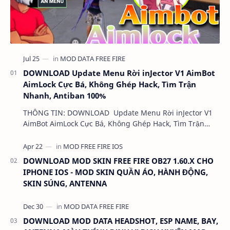
DOWNLOAD Update Menu Rời inJector V1 AimBot
AimLock Cực Bá, Không Ghép Hack, Tìm Trận
Nhanh, Antiban 100%
THÔNG TIN: DOWNLOAD Update Menu Rời inJector V1
AimBot AimLock Cực Bá, Không Ghép Hack, Tìm Trận
Nhanh, Antiban 100% DUNG LƯỢNG: 1 MB LINK:…
DOWNLOAD MOD SKIN FREE FIRE OB27 1.60.X CHO
IPHONE IOS - MOD SKIN QUẦN ÁO, HÀNH ĐỘNG,
SKIN SÚNG, ANTENNA
DOWNLOAD MOD DATA HEADSHOT, ESP NAME, BAY,