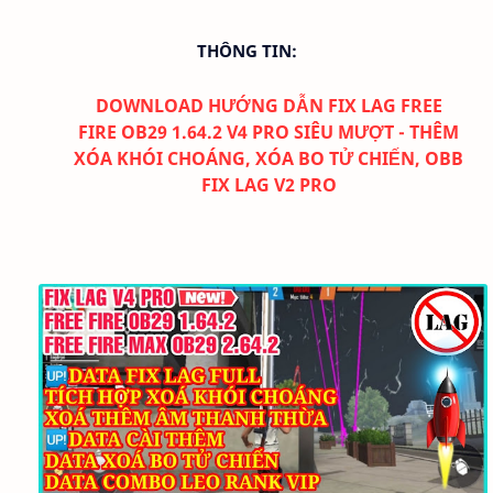
THÔNG TIN:
DOWNLOAD
HƯỚNG DẪN FIX LAG FREE
FIRE
OB29 1.64.2
V4 PRO SIÊU MƯỢT - THÊM
XÓA KHÓI CHOÁNG, XÓA BO TỬ CHIẾN, OBB
FIX LAG V2 PRO