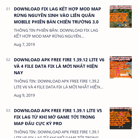
DOWNLOAD FIX LAG KẾT HỢP MOD MAP
RỪNG NGUYÊN SINH VÀO LIÊN QUÂN
MOBILE PHIÊN BẢN CHIẾN TRƯỜNG 3.0
THÔNG TIN PHIÊN BẢN: DOWNLOAD FIX LAG
KẾT HỢP MOD MAP RỪNG NGUYÊN
SINH VÀO LIÊN QUÂN MOBILE PHIÊN BẢN
CHIẾN TRƯỜNG 3.0 DUNG LƯỢNG: 40MB LINK…
DOWNLOAD APK FREE FIRE 1.39.12 LITE V6
VÀ 4 FILE DATA FIX LÀ MỚI NHẤT HIỆN
NAY
THÔNG TIN: DOWNLOAD APK FREE FIRE 1.39.2
LITE V6 VÀ 4 FILE DATA FIX LÀ MỚI NHẤT HIỆN
NAY DUNG LƯỢNG: 67MB LINK: - APK FREE FIRE
1.39.2 LITE V6: …
DOWNLOAD APK FREE FIRE 1.39.1 LITE V5
FIX LAG TỪ KHI MỞ GAME TỚI TRONG
MAP ĐẤU CỰC KỲ PRO
THÔNG TIN: DOWNLOAD APK FREE FIRE 1.39.1
LITE V5 FIX LAG TỪ KHI MỞ GAME TỚI TRONG