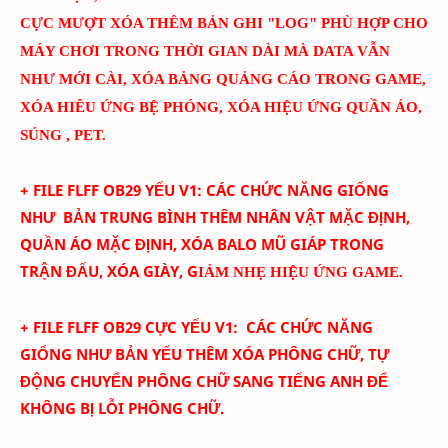
CỰC MƯỢT
XÓA THÊM BẢN GHI "LOG" PHÙ HỢP CHO
MÁY CHƠI TRONG THỜI GIAN DÀI MÀ DATA VẪN
NHƯ MỚI CÀI
, XÓA BẢNG QUẢNG CÁO TRONG GAME,
XÓA HIÊU ỨNG BỆ PHÓNG, XÓA HIỆU ỨNG QUẦN ÁO,
SÚNG , PET.
+ FILE FLFF
OB29
YẾU
V
1
:
CÁC CHỨC NĂNG GIỐNG
NHƯ BẢN TRUNG BÌNH THÊM
NHÂN VẬT MẶC ĐỊNH,
QUẦN ÁO MẶC ĐỊNH, XÓA BALO MŨ GIÁP TRONG
TRẬN ĐẤU, XÓA GIÀY, G
IẢM NHẸ HIỆU ỨNG GAME.
+ FILE FLFF
OB29
CỰC YẾU
V
1
:
CÁC CHỨC NĂNG
GIỐNG NHƯ BẢN YẾU THÊM
XÓA PHÔNG CHỮ,
TỰ
ĐỘNG CHUYỂN PHÔNG CHỮ SANG TIẾNG ANH ĐỂ
KHÔNG BỊ LỖI PHÔNG CHỮ.