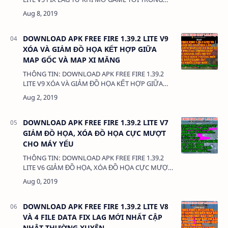
MAP ĐẤU CỰC KỲ PRO DUNG LƯỢNG: 67MB
LINK: - APK FREE FIRE 1.39.1 L…
DOWNLOAD APK FREE FIRE 1.39.2 LITE V9
XÓA VÀ GIẢM ĐỒ HỌA KẾT HỢP GIỮA
MAP GỐC VÀ MAP XI MĂNG
THÔNG TIN: DOWNLOAD APK FREE FIRE 1.39.2
LITE V9 XÓA VÀ GIẢM ĐỒ HỌA KẾT HỢP GIỮA
MAP GỐC VÀ MAP XI MĂNG DUNG LƯỢNG:
67MB LINK: - APK FREE FIRE 1.39.2 …
DOWNLOAD APK FREE FIRE 1.39.2 LITE V7
GIẢM ĐỒ HỌA, XÓA ĐỒ HỌA CỰC MƯỢT
CHO MÁY YẾU
THÔNG TIN: DOWNLOAD APK FREE FIRE 1.39.2
LITE V6 GIẢM ĐỒ HỌA, XÓA ĐỒ HỌA CỰC MƯỢT
CHO MÁY YẾU DUNG LƯỢNG: 67MB LINK: - APK
FREE FIRE 1.39.2 LITE V…
DOWNLOAD APK FREE FIRE 1.39.2 LITE V8
VÀ 4 FILE DATA FIX LAG MỚI NHẤT CẬP
NHẬT THƯỜNG XUYÊN