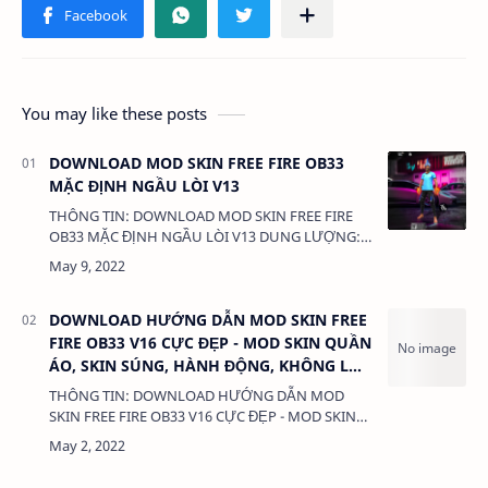
You may like these posts
DOWNLOAD MOD SKIN FREE FIRE OB33
MẶC ĐỊNH NGẦU LÒI V13
THÔNG TIN: DOWNLOAD MOD SKIN FREE FIRE
OB33 MẶC ĐỊNH NGẦU LÒI V13 DUNG LƯỢNG:
1 MB LINK: (adsbygoogle = window.adsbygoogle
|| []).push({}); MOD SKIN MẶC ĐỊNH …
DOWNLOAD HƯỚNG DẪN MOD SKIN FREE
FIRE OB33 V16 CỰC ĐẸP - MOD SKIN QUẦN
ÁO, SKIN SÚNG, HÀNH ĐỘNG, KHÔNG LỖI
TÌM TRẬN
THÔNG TIN: DOWNLOAD HƯỚNG DẪN MOD
SKIN FREE FIRE OB33 V16 CỰC ĐẸP - MOD SKIN
QUẦN ÁO, SKIN SÚNG, HÀNH ĐỘNG, KHÔNG LỖI
TÌM TRẬN DUNG LƯỢNG: 3MB LINK:
(adsbygoogle = w…