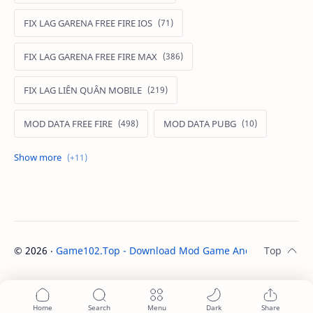
FIX LAG GARENA FREE FIRE IOS
FIX LAG GARENA FREE FIRE MAX
FIX LAG LIÊN QUÂN MOBILE
MOD DATA FREE FIRE
MOD DATA PUBG
MOD FREE FIRE
MOD FREE FIRE IOS
MOD GAME MOBILE
MOD GARENA FREE FIRE
MOD LIÊN QUÂN MOBILE IOS
©
2026
‧
Game102.Top - Download Mod Game Android / IOS
. A
MOD MAP LIÊN QUÂN MOBILE
MOD MENU GAME IOS
MOD SKIN FREE FIRE