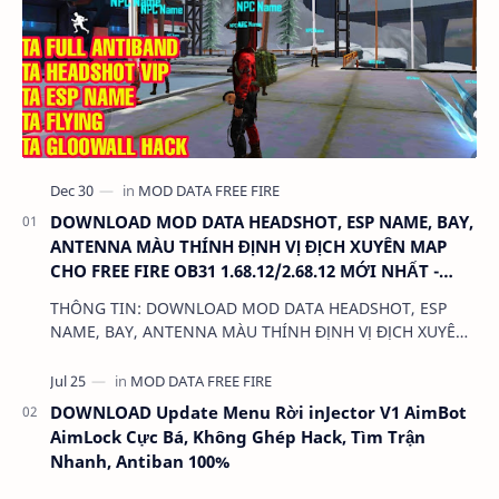
DOWNLOAD MOD DATA HEADSHOT, ESP NAME, BAY,
ANTENNA MÀU THÍNH ĐỊNH VỊ ĐỊCH XUYÊN MAP
CHO FREE FIRE OB31 1.68.12/2.68.12 MỚI NHẤT -
KHÔNG KHÓA NICK
THÔNG TIN: DOWNLOAD MOD DATA HEADSHOT, ESP
NAME, BAY, ANTENNA MÀU THÍNH ĐỊNH VỊ ĐỊCH XUYÊN
MAP CHO FREE FIRE OB31 1.68.12/2.68.12 MỚI NHẤT -
KHÔN…
DOWNLOAD Update Menu Rời inJector V1 AimBot
AimLock Cực Bá, Không Ghép Hack, Tìm Trận
Nhanh, Antiban 100%