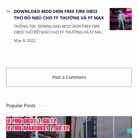
DOWNLOAD MOD SKIN FREE FIRE OB33
THỎ ĐỒ NGỦ CHO FF THƯỜNG VÀ FF MAX
THÔNG TIN: DOWNLOAD MOD SKIN FREE FIRE
OB33 THỎ ĐỒ NGỦ CHO FF THƯỜNG VÀ FF MAX
DUNG LƯỢNG: 1 MB LINK: (adsbygoogle =
window.adsbygoogle || []).push({}); MOD S…
Post a Comment
Popular Posts