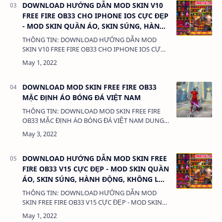
DOWNLOAD HƯỚNG DẪN MOD SKIN V10
FREE FIRE OB33 CHO IPHONE IOS CỰC ĐẸP
- MOD SKIN QUẦN ÁO, SKIN SÚNG, HÀNH
ĐỘNG, KHÔNG LỖI TÌM TRẬN
THÔNG TIN: DOWNLOAD HƯỚNG DẪN MOD
SKIN V10 FREE FIRE OB33 CHO IPHONE IOS CỰC
ĐẸP - MOD SKIN QUẦN ÁO, SKIN SÚNG, HÀNH
ĐỘNG, KHÔNG LỖI TÌM TRẬN DUNG LƯỢNG:
3MB LINK: (adsby…
DOWNLOAD MOD SKIN FREE FIRE OB33
MẶC ĐỊNH ÁO BÓNG ĐÁ VIỆT NAM
THÔNG TIN: DOWNLOAD MOD SKIN FREE FIRE
OB33 MẶC ĐỊNH ÁO BÓNG ĐÁ VIỆT NAM DUNG
LƯỢNG: 1 MB LINK: (adsbygoogle =
window.adsbygoogle || []).push({}); MOD SKIN
MẶ…
DOWNLOAD HƯỚNG DẪN MOD SKIN FREE
FIRE OB33 V15 CỰC ĐẸP - MOD SKIN QUẦN
ÁO, SKIN SÚNG, HÀNH ĐỘNG, KHÔNG LỖI
TÌM TRẬN
THÔNG TIN: DOWNLOAD HƯỚNG DẪN MOD
SKIN FREE FIRE OB33 V15 CỰC ĐẸP - MOD SKIN
QUẦN ÁO, SKIN SÚNG, HÀNH ĐỘNG, KHÔNG LỖI
TÌM TRẬN DUNG LƯỢNG: 3MB LINK: (ads…