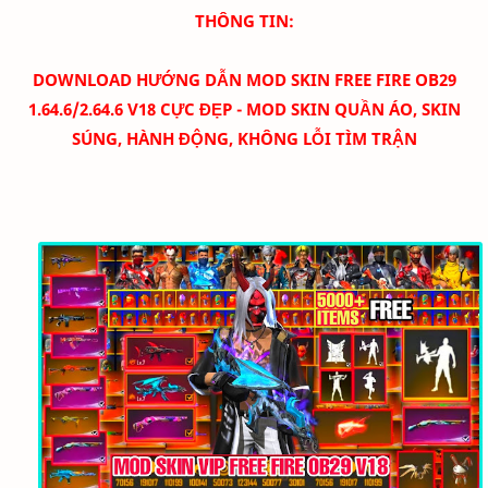
THÔNG TIN:
DOWNLOAD
HƯỚNG DẪN MOD SKIN FREE FIRE OB29
1.64.6/2.64.6 V18 CỰC ĐẸP - MOD SKIN QUẦN ÁO, SKIN
SÚNG, HÀNH ĐỘNG, KHÔNG LỖI TÌM TRẬN