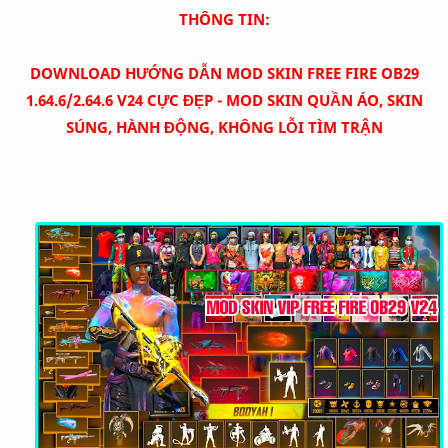
THÔNG TIN:
DOWNLOAD
HƯỚNG DẪN MOD SKIN FREE FIRE OB29
1.64.6/2.64.6 V24 CỰC ĐẸP - MOD SKIN QUẦN ÁO, SKIN
SÚNG, HÀNH ĐỘNG, KHÔNG LỖI TÌM TRẬN