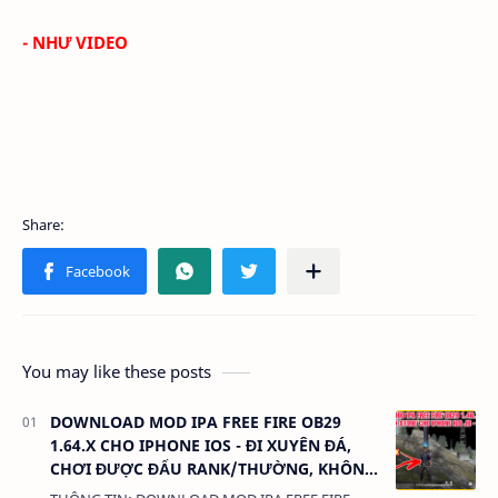
- NHƯ VIDEO
You may like these posts
DOWNLOAD MOD IPA FREE FIRE OB29
1.64.X CHO IPHONE IOS - ĐI XUYÊN ĐÁ,
CHƠI ĐƯỢC ĐẤU RANK/THƯỜNG, KHÔNG
KHÓA/GHIM NICK.