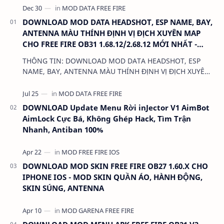
DOWNLOAD MOD DATA HEADSHOT, ESP NAME, BAY,
ANTENNA MÀU THÍNH ĐỊNH VỊ ĐỊCH XUYÊN MAP
CHO FREE FIRE OB31 1.68.12/2.68.12 MỚI NHẤT -
KHÔNG KHÓA NICK
THÔNG TIN: DOWNLOAD MOD DATA HEADSHOT, ESP
NAME, BAY, ANTENNA MÀU THÍNH ĐỊNH VỊ ĐỊCH XUYÊN
MAP CHO FREE FIRE OB31 1.68.12/2.68.12 MỚI NHẤT -
KHÔN…
DOWNLOAD Update Menu Rời inJector V1 AimBot
AimLock Cực Bá, Không Ghép Hack, Tìm Trận
Nhanh, Antiban 100%
DOWNLOAD MOD SKIN FREE FIRE OB27 1.60.X CHO
IPHONE IOS - MOD SKIN QUẦN ÁO, HÀNH ĐỘNG,
SKIN SÚNG, ANTENNA