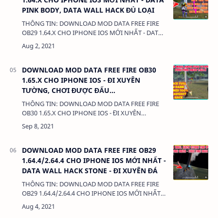
PINK BODY, DATA WALL HACK ĐỦ LOẠI
THÔNG TIN: DOWNLOAD MOD DATA FREE FIRE
OB29 1.64.X CHO IPHONE IOS MỚI NHẤT - DATA
PINK BODY, DATA WALL HACK ĐỦ LOẠI DUNG
LƯỢNG: 5 MB LINK: (adsbygoogle =…
DOWNLOAD MOD DATA FREE FIRE OB30
1.65.X CHO IPHONE IOS - ĐI XUYÊN
TƯỜNG, CHƠI ĐƯỢC ĐẤU
RANK/THƯỜNG, KHÔNG KHÓA/GHIM
THÔNG TIN: DOWNLOAD MOD DATA FREE FIRE
NICK.
OB30 1.65.X CHO IPHONE IOS - ĐI XUYÊN
TƯỜNG, CHƠI ĐƯỢC ĐẤU RANK/THƯỜNG,
KHÔNG KHÓA/GHIM NICK. DUNG LƯỢNG:
588 MB LIN…
DOWNLOAD MOD DATA FREE FIRE OB29
1.64.4/2.64.4 CHO IPHONE IOS MỚI NHẤT -
DATA WALL HACK STONE - ĐI XUYÊN ĐÁ
THÔNG TIN: DOWNLOAD MOD DATA FREE FIRE
OB29 1.64.4/2.64.4 CHO IPHONE IOS MỚI NHẤT -
DATA WALL HACK STONE - ĐI XUYÊN ĐÁ DUNG
LƯỢNG: 5 MB LINK: …