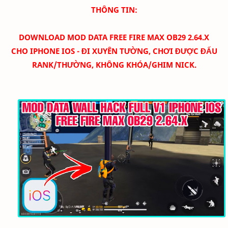
THÔNG TIN:
DOWNLOAD MOD DATA FREE FIRE MAX OB29 2.64.X
CHO IPHONE IOS - ĐI XUYÊN TƯỜNG, CHƠI ĐƯỢC ĐẤU
RANK/THƯỜNG, KHÔNG KHÓA/GHIM NICK.