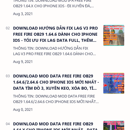
THÔNG TIN: DOWNLOAD MOD IPA FREE FIRE
OB29 1.64.X CHO IPHONE IOS - ĐI XUYÊN ĐÁ,
CHƠI ĐƯỢC ĐẤU RANK/THƯỜNG, KHÔNG
KHÓA/GHIM NICK. DUNG LƯỢNG: 588 MB LINK:
(adsbygo…
DOWNLOAD HƯỚNG DẪN FIX LAG V3 PRO
FREE FIRE OB29 1.64.6 DÀNH CHO IPHONE
IOS - TỐI ƯU FIX LAG DATA FULL, THÊM
COMBO LEO RANK VIP
THÔNG TIN: DOWNLOAD HƯỚNG DẪN FIX
LAG V3 PRO FREE FIRE OB29 1.64.6 DÀNH CHO
IPHONE IOS - TỐI ƯU FIX LAG DATA FULL, THÊM
COMBO LEO RANK VIP 380 Kb LIÊN KẾT: …
DOWNLOAD MOD DATA FREE FIRE OB29
1.64.6/2.64.6 CHO IPHONE IOS MỚI NHẤT -
DATA TÌM ĐỒ 3, XUYÊN KEO, XÓA BO, TÌM
LƯỠI HÁI
THÔNG TIN: DOWNLOAD MOD DATA FREE FIRE
OB29 1.64.6/2.64.6 CHO IPHONE IOS MỚI NHẤT -
DATA TÌM ĐỒ 3, XUYÊN KEO, XÓA BO, TÌM LƯỠI
HÁI DUNG LƯỢNG: 5 MB LINK…
DOWNLOAD MOD DATA FREE FIRE OB29
1.64.X CHO IPHONE IOS MỚI NHẤT - DATA