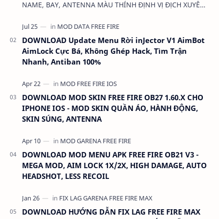
NAME, BAY, ANTENNA MÀU THÍNH ĐỊNH VỊ ĐỊCH XUYÊN
MAP CHO FREE FIRE OB31 1.68.12/2.68.12 MỚI NHẤT -
KHÔN…
DOWNLOAD Update Menu Rời inJector V1 AimBot
AimLock Cực Bá, Không Ghép Hack, Tìm Trận
Nhanh, Antiban 100%
DOWNLOAD MOD SKIN FREE FIRE OB27 1.60.X CHO
IPHONE IOS - MOD SKIN QUẦN ÁO, HÀNH ĐỘNG,
SKIN SÚNG, ANTENNA
DOWNLOAD MOD MENU APK FREE FIRE OB21 V3 -
MEGA MOD, AIM LOCK 1X/2X, HIGH DAMAGE, AUTO
HEADSHOT, LESS RECOIL
DOWNLOAD HƯỚNG DẪN FIX LAG FREE FIRE MAX