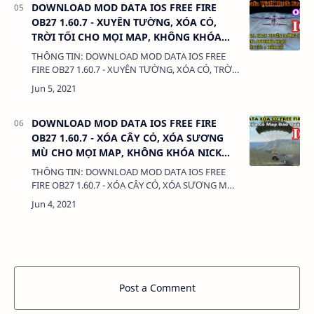
DOWNLOAD MOD DATA IOS FREE FIRE
OB27 1.60.7 - XUYÊN TƯỜNG, XÓA CỎ,
TRỜI TỐI CHO MỌI MAP, KHÔNG KHÓA
NICK 100%
THÔNG TIN: DOWNLOAD MOD DATA IOS FREE
FIRE OB27 1.60.7 - XUYÊN TƯỜNG, XÓA CỎ, TRỜI
TỐI CHO MỌI MAP, KHÔNG KHÓA NICK 100%
DUNG LƯỢNG: 3.5MB. LINK: (adsbygoogle = wi…
DOWNLOAD MOD DATA IOS FREE FIRE
OB27 1.60.7 - XÓA CÂY CỎ, XÓA SƯƠNG
MÙ CHO MỌI MAP, KHÔNG KHÓA NICK
100%
THÔNG TIN: DOWNLOAD MOD DATA IOS FREE
FIRE OB27 1.60.7 - XÓA CÂY CỎ, XÓA SƯƠNG MÙ
CHO MỌI MAP, KHÔNG KHÓA NICK 100% DUNG
LƯỢNG: 3.5MB. LINK: (adsbygoogle = window.…
Post a Comment