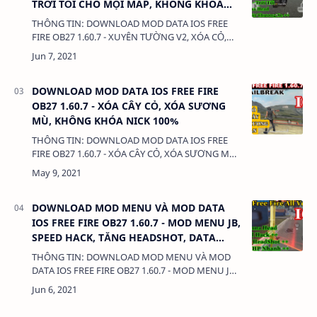
TRỜI TỐI CHO MỌI MAP, KHÔNG KHÓA
NICK 100%
THÔNG TIN: DOWNLOAD MOD DATA IOS FREE
FIRE OB27 1.60.7 - XUYÊN TƯỜNG V2, XÓA CỎ,
TRỜI TỐI CHO MỌI MAP, KHÔNG KHÓA NICK
100% DUNG LƯỢNG: 3.5MB. LINK: (adsbygoogle
=…
DOWNLOAD MOD DATA IOS FREE FIRE
OB27 1.60.7 - XÓA CÂY CỎ, XÓA SƯƠNG
MÙ, KHÔNG KHÓA NICK 100%
THÔNG TIN: DOWNLOAD MOD DATA IOS FREE
FIRE OB27 1.60.7 - XÓA CÂY CỎ, XÓA SƯƠNG MÙ,
KHÔNG KHÓA NICK 100% DUNG LƯỢNG: 200KB.
LINK: (adsbygoogle = window.adsbygoogle …
DOWNLOAD MOD MENU VÀ MOD DATA
IOS FREE FIRE OB27 1.60.7 - MOD MENU JB,
SPEED HACK, TĂNG HEADSHOT, DATA
ANTENNA 3 TIA
THÔNG TIN: DOWNLOAD MOD MENU VÀ MOD
DATA IOS FREE FIRE OB27 1.60.7 - MOD MENU JB,
SPEED HACK, TĂNG HEADSHOT, DATA ANTENNA
3 TIA DUNG LƯỢNG: 200KB. LINK: (adsbygoog…