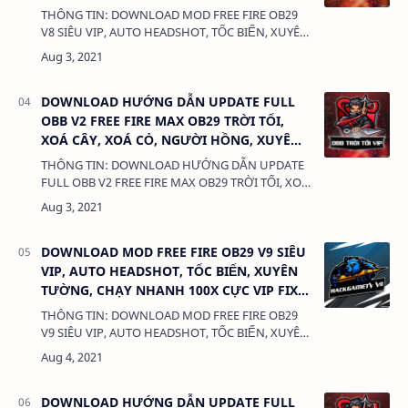
LỖI KHÓA ID, KHÔNG KHÓA ACC
THÔNG TIN: DOWNLOAD MOD FREE FIRE OB29
V8 SIÊU VIP, AUTO HEADSHOT, TỐC BIẾN, XUYÊN
TƯỜNG, CHẠY NHANH 100X CỰC VIP FIX LỖI
KHÓA ID, KHÔNG KHÓA ACC DUNG LƯỢNG:
588 …
DOWNLOAD HƯỚNG DẪN UPDATE FULL
OBB V2 FREE FIRE MAX OB29 TRỜI TỐI,
XOÁ CÂY, XOÁ CỎ, NGƯỜI HỒNG, XUYÊN
TƯỜNG, HỖ TRỢ LEO RANK CỰC VIP,
THÔNG TIN: DOWNLOAD HƯỚNG DẪN UPDATE
ANTIBAN 💯%
FULL OBB V2 FREE FIRE MAX OB29 TRỜI TỐI, XOÁ
CÂY, XOÁ CỎ, NGƯỜI HỒNG, XUYÊN TƯỜNG, HỖ
TRỢ LEO RANK CỰC VIP, ANTIBAN 💯% DUNG
LƯỢNG:…
DOWNLOAD MOD FREE FIRE OB29 V9 SIÊU
VIP, AUTO HEADSHOT, TỐC BIẾN, XUYÊN
TƯỜNG, CHẠY NHANH 100X CỰC VIP FIX
LỖI KHÓA ID, KHÔNG KHÓA ACC
THÔNG TIN: DOWNLOAD MOD FREE FIRE OB29
V9 SIÊU VIP, AUTO HEADSHOT, TỐC BIẾN, XUYÊN
TƯỜNG, CHẠY NHANH 100X CỰC VIP FIX LỖI
KHÓA ID, KHÔNG KHÓA ACC DUNG LƯỢNG:
588 …
DOWNLOAD HƯỚNG DẪN UPDATE FULL