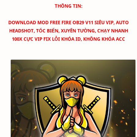
THÔNG TIN:
DOWNLOAD
MOD FREE FIRE OB29 V11 SIÊU VIP, AUTO
HEADSHOT, TỐC BIẾN, XUYÊN TƯỜNG, CHẠY NHANH
100X CỰC VIP FIX LỖI KHÓA ID, KHÔNG KHÓA ACC