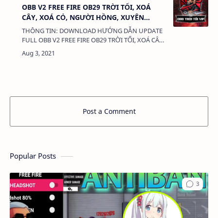
OBB V2 FREE FIRE OB29 TRỜI TỐI, XOÁ
CÂY, XOÁ CỎ, NGƯỜI HỒNG, XUYÊN
TƯỜNG, HỖ TRỢ LEO RANK CỰC VIP,
THÔNG TIN: DOWNLOAD HƯỚNG DẪN UPDATE
ANTIBAN 💯%
FULL OBB V2 FREE FIRE OB29 TRỜI TỐI, XOÁ CÂY,
XOÁ CỎ, NGƯỜI HỒNG, XUYÊN TƯỜNG, HỖ TRỢ
LEO RANK CỰC VIP, ANTIBAN 💯% DUNG
LƯỢNG…
Post a Comment
Popular Posts