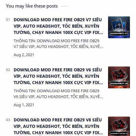
You may like these posts
DOWNLOAD MOD FREE FIRE OB29 V7 SIÊU
VIP, AUTO HEADSHOT, TỐC BIẾN, XUYÊN
TƯỜNG, CHẠY NHANH 100X CỰC VIP FIX
LỖI KHÓA ID, KHÔNG KHÓA ACC
THÔNG TIN: DOWNLOAD MOD FREE FIRE OB29
V7 SIÊU VIP, AUTO HEADSHOT, TỐC BIẾN, XUYÊN
TƯỜNG, CHẠY NHANH 100X CỰC VIP FIX LỖI
KHÓA ID, KHÔNG KHÓA ACC DUNG LƯỢNG:
588 …
DOWNLOAD MOD FREE FIRE OB29 V6 SIÊU
VIP, AUTO HEADSHOT, TỐC BIẾN, XUYÊN
TƯỜNG, CHẠY NHANH 100X CỰC VIP FIX
LỖI KHÓA ID, KHÔNG KHÓA ACC
THÔNG TIN: DOWNLOAD MOD FREE FIRE OB29
V6 SIÊU VIP, AUTO HEADSHOT, TỐC BIẾN, XUYÊN
TƯỜNG, CHẠY NHANH 100X CỰC VIP FIX LỖI
KHÓA ID, KHÔNG KHÓA ACC DUNG LƯỢNG:
588 …
DOWNLOAD MOD FREE FIRE OB29 V8 SIÊU
VIP, AUTO HEADSHOT, TỐC BIẾN, XUYÊN
TƯỜNG, CHẠY NHANH 100X CỰC VIP FIX