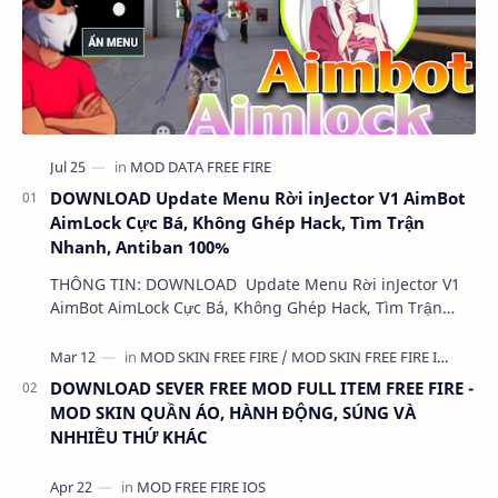
DOWNLOAD Update Menu Rời inJector V1 AimBot
AimLock Cực Bá, Không Ghép Hack, Tìm Trận
Nhanh, Antiban 100%
THÔNG TIN: DOWNLOAD Update Menu Rời inJector V1
AimBot AimLock Cực Bá, Không Ghép Hack, Tìm Trận
Nhanh, Antiban 100% DUNG LƯỢNG: 1 MB LINK:…
DOWNLOAD SEVER FREE MOD FULL ITEM FREE FIRE -
MOD SKIN QUẦN ÁO, HÀNH ĐỘNG, SÚNG VÀ
NHHIỀU THỨ KHÁC