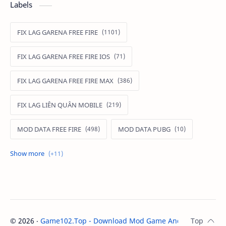
Labels
FIX LAG GARENA FREE FIRE
FIX LAG GARENA FREE FIRE IOS
FIX LAG GARENA FREE FIRE MAX
FIX LAG LIÊN QUÂN MOBILE
MOD DATA FREE FIRE
MOD DATA PUBG
MOD FREE FIRE
MOD FREE FIRE IOS
MOD GAME MOBILE
MOD GARENA FREE FIRE
MOD LIÊN QUÂN MOBILE IOS
©
2026
‧
Game102.Top - Download Mod Game Android / IOS
. A