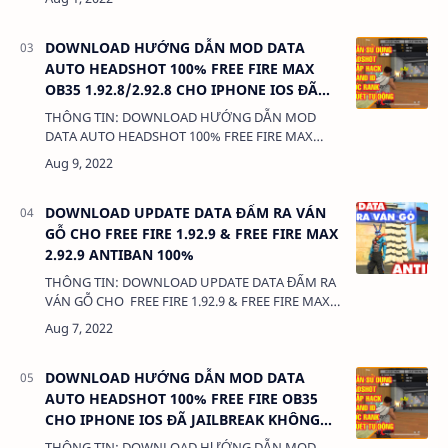
MỚI NHẤT DUNG LƯỢNG: 3MB LINK:
(adsbygoogle = windo…
DOWNLOAD HƯỚNG DẪN MOD DATA
AUTO HEADSHOT 100% FREE FIRE MAX
OB35 1.92.8/2.92.8 CHO IPHONE IOS ĐÃ
JAILBREAK KHÔNG KHÓA NICK.
THÔNG TIN: DOWNLOAD HƯỚNG DẪN MOD
DATA AUTO HEADSHOT 100% FREE FIRE MAX
OB35 1.92.8/2.92.8 CHO IPHONE IOS ĐÃ
JAILBREAK KHÔNG KHÓA NICK. DUNG LƯỢNG:
3MB LINK: (a…
DOWNLOAD UPDATE DATA ĐẤM RA VÁN
GỖ CHO FREE FIRE 1.92.9 & FREE FIRE MAX
2.92.9 ANTIBAN 100%
THÔNG TIN: DOWNLOAD UPDATE DATA ĐẤM RA
VÁN GỖ CHO FREE FIRE 1.92.9 & FREE FIRE MAX
2.92.9 ANTIBAN 100% DUNG LƯỢNG: 1 MB LINK:
(adsbygoogle = win…
DOWNLOAD HƯỚNG DẪN MOD DATA
AUTO HEADSHOT 100% FREE FIRE OB35
CHO IPHONE IOS ĐÃ JAILBREAK KHÔNG
KHÓA NICK.
THÔNG TIN: DOWNLOAD HƯỚNG DẪN MOD