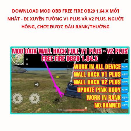
DOWNLOAD
MOD OBB FREE FIRE OB29 1.64.X MỚI
NHẤT - ĐI XUYÊN TƯỜNG V1 PLUS VÀ V2 PLUS, NGƯỜI
HỒNG, CHƠI ĐƯỢC ĐẤU RANK/THƯỜNG