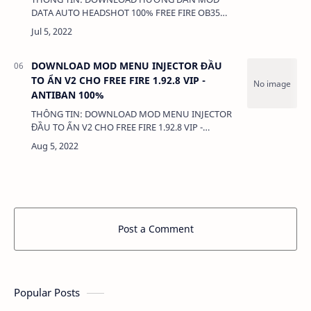
DATA AUTO HEADSHOT 100% FREE FIRE OB35
CHO IPHONE IOS ĐÃ JAILBREAK KHÔNG KHÓA
NICK. DUNG LƯỢNG: 3MB LINK: (adsbygoogle =
windo…
DOWNLOAD MOD MENU INJECTOR ĐẦU
TO ẨN V2 CHO FREE FIRE 1.92.8 VIP -
ANTIBAN 100%
THÔNG TIN: DOWNLOAD MOD MENU INJECTOR
ĐẦU TO ẨN V2 CHO FREE FIRE 1.92.8 VIP -
ANTIBAN 100% DUNG LƯỢNG: 1 MB LINK:
(adsbygoogle = window.adsbygoogle …
Post a Comment
Popular Posts