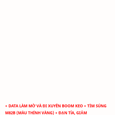
+ DATA LÀM MỜ VÀ ĐI XUYÊN BOOM KEO
+ TÌM SÚNG
M82B
(MÀU THÍNH VÀNG) + ĐẠN TỈA, GIẢM