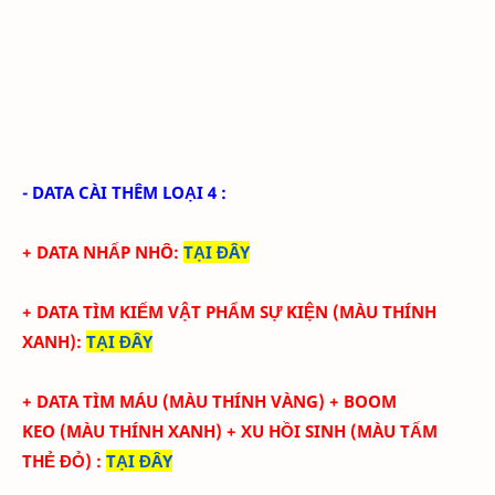
- DATA CÀI THÊM LOẠI 4 :
+ DATA NHẤP NHÔ
:
TẠI ĐÂY
+ DATA TÌM KIẾM VẬT PHẨM SỰ KIỆN
(MÀU THÍNH
XANH)
:
TẠI ĐÂY
+ DATA TÌM MÁU (MÀU THÍNH VÀNG) + BOOM
KEO
(MÀU THÍNH XANH) + XU HỒI SINH (MÀU TẤM
THẺ ĐỎ)
:
TẠI ĐÂY