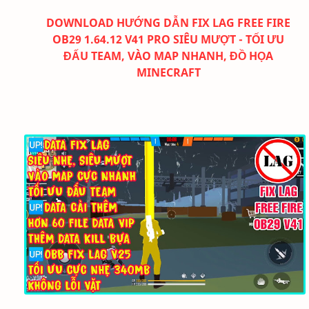
DOWNLOAD
HƯỚNG DẪN FIX LAG FREE FIRE
OB29 1.64.12 V41 PRO SIÊU MƯỢT - TỐI ƯU
ĐẤU TEAM, VÀO MAP NHANH, ĐỒ HỌA
MINECRAFT