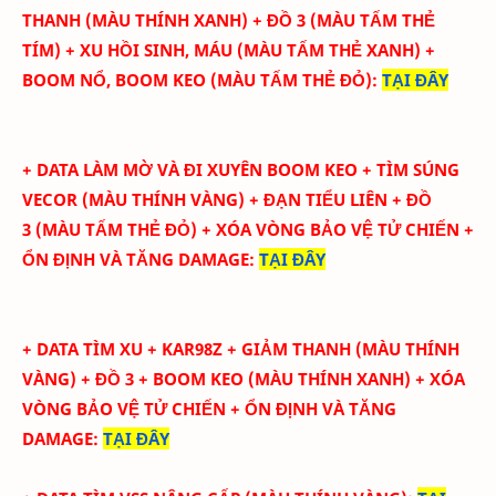
THANH
(MÀU THÍNH XANH) + ĐỒ 3
(MÀU
TẤM THẺ
TÍM
)
+ XU HỒI SINH, MÁU
(MÀU
TẤM THẺ XANH
)
+
BOOM NỔ, BOOM KEO
(MÀU
TẤM THẺ ĐỎ
)
:
TẠI ĐÂY
+ DATA LÀM MỜ VÀ ĐI XUYÊN BOOM KEO
+ TÌM SÚNG
VECOR
(MÀU THÍNH VÀNG) + ĐẠN TIỂU LIÊN
+ ĐỒ
3
(MÀU
TẤM THẺ ĐỎ
)
+ XÓA
VÒNG BẢO VỆ
TỬ CHIẾN +
ỔN ĐỊNH VÀ TĂNG DAMAGE
:
TẠI ĐÂY
+ DATA TÌM XU + KAR98Z + GIẢM THANH
(MÀU THÍNH
VÀNG)
+ ĐỒ 3 + BOOM KEO
(MÀU
THÍNH XANH
)
+ XÓA
VÒNG BẢO VỆ TỬ CHIẾN + ỔN ĐỊNH VÀ TĂNG
DAMAGE
:
TẠI ĐÂY