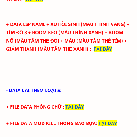
+ DATA ESP NAME
+ XU HỒI SINH
(
MÀU THÍNH VÀNG) +
TÌM ĐỒ 3 + BOOM KEO
(
MÀU THÍNH XANH) + BOOM
NỔ
(MÀU
TẤM THẺ ĐỎ)
+ MÁU
(MÀU
TẤM THẺ TÍM
)
+
GIẢM THANH
(MÀU
TẤM THẺ XANH
)
:
TẠI ĐÂY
- DATA CÀI THÊM LOẠI 5:
+ FILE DATA PHÔNG CHỮ
:
TẠI ĐÂY
+ FILE DATA MOD KILL THÔNG BÁO BỰA
:
TẠI ĐÂY