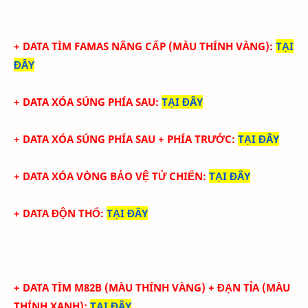
+ DATA TÌM FAMAS NÂNG CẤP (
MÀU THÍNH VÀNG)
:
TẠI
ĐÂY
+ DATA XÓA SÚNG PHÍA SAU
:
TẠI ĐÂY
+ DATA XÓA SÚNG PHÍA SAU + PHÍA TRƯỚC
:
TẠI ĐÂY
+ DATA XÓA
VÒNG BẢO VỆ
TỬ CHIẾN
:
TẠI ĐÂY
+ DATA ĐỘN THỔ
:
TẠI ĐÂY
+ DATA TÌM M82B (
MÀU THÍNH VÀNG) + ĐẠN TỈA
(
MÀU
THÍNH XANH)
:
TẠI ĐÂY