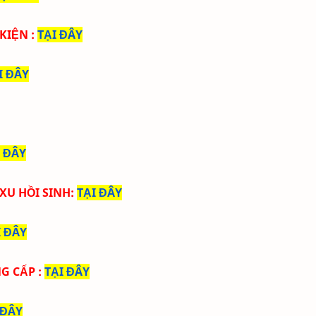
 KIỆN
:
TẠI ĐÂY
I ĐÂY
I ĐÂY
 XU HỒI SINH
:
TẠI ĐÂY
I ĐÂY
NG CẤP
:
TẠI ĐÂY
 ĐÂY