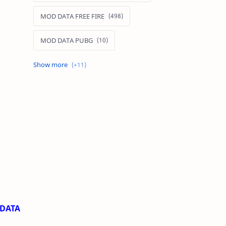
MOD DATA FREE FIRE
MOD DATA PUBG
MOD FREE FIRE
MOD FREE FIRE IOS
MOD GAME MOBILE
MOD GARENA FREE FIRE
MOD LIÊN QUÂN MOBILE IOS
MOD MAP LIÊN QUÂN MOBILE
 DATA
MOD MENU GAME IOS