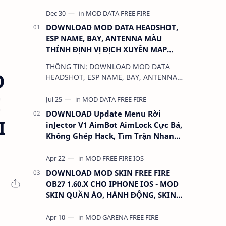
DOWNLOAD MOD DATA HEADSHOT,
ESP NAME, BAY, ANTENNA MÀU
THÍNH ĐỊNH VỊ ĐỊCH XUYÊN MAP
CHO FREE FIRE OB31 1.68.12/2.68.12
THÔNG TIN: DOWNLOAD MOD DATA
MỚI NHẤT - KHÔNG KHÓA NICK
O
HEADSHOT, ESP NAME, BAY, ANTENNA
MÀU THÍNH ĐỊNH VỊ ĐỊCH XUYÊN MAP
E
CHO FREE FIRE OB31 1.68.12/2.68.12
MỚI NHẤT - KHÔN…
DOWNLOAD Update Menu Rời
I
inJector V1 AimBot AimLock Cực Bá,
Không Ghép Hack, Tìm Trận Nhanh,
Antiban 100%
DOWNLOAD MOD SKIN FREE FIRE
OB27 1.60.X CHO IPHONE IOS - MOD
SKIN QUẦN ÁO, HÀNH ĐỘNG, SKIN
SÚNG, ANTENNA