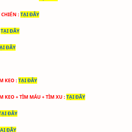
Ử CHIẾN
:
TẠI ĐÂY
:
TẠI ĐÂY
ẠI ĐÂY
M KEO
:
TẠI ĐÂY
M KEO
+ TÌM MÁU + TÌM XU
:
TẠI ĐÂY
TẠI ĐÂY
TẠI ĐÂY