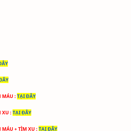
ĐÂY
 ĐÂY
ÌM MÁU
:
TẠI ĐÂY
M XU
:
TẠI ĐÂY
M MÁU + TÌM XU
:
TẠI ĐÂY