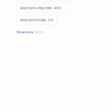
MOD DATA FREE FIRE
MOD DATA PUBG
MOD FREE FIRE
MOD FREE FIRE IOS
MOD GAME MOBILE
MOD GARENA FREE FIRE
MOD LIÊN QUÂN MOBILE IOS
MOD MAP LIÊN QUÂN MOBILE
MOD MENU GAME IOS