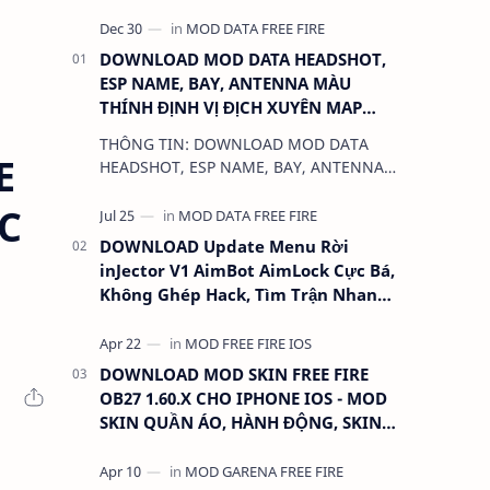
DOWNLOAD MOD DATA HEADSHOT,
ESP NAME, BAY, ANTENNA MÀU
THÍNH ĐỊNH VỊ ĐỊCH XUYÊN MAP
CHO FREE FIRE OB31 1.68.12/2.68.12
THÔNG TIN: DOWNLOAD MOD DATA
MỚI NHẤT - KHÔNG KHÓA NICK
E
HEADSHOT, ESP NAME, BAY, ANTENNA
MÀU THÍNH ĐỊNH VỊ ĐỊCH XUYÊN MAP
ỰC
CHO FREE FIRE OB31 1.68.12/2.68.12
MỚI NHẤT - KHÔN…
DOWNLOAD Update Menu Rời
inJector V1 AimBot AimLock Cực Bá,
Không Ghép Hack, Tìm Trận Nhanh,
Antiban 100%
DOWNLOAD MOD SKIN FREE FIRE
OB27 1.60.X CHO IPHONE IOS - MOD
SKIN QUẦN ÁO, HÀNH ĐỘNG, SKIN
SÚNG, ANTENNA