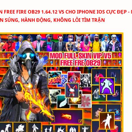
REE FIRE OB29 1.64.12 V5 CHO IPHONE IOS CỰC ĐẸP -
IN SÚNG, HÀNH ĐỘNG, KHÔNG LỖI TÌM TRẬN