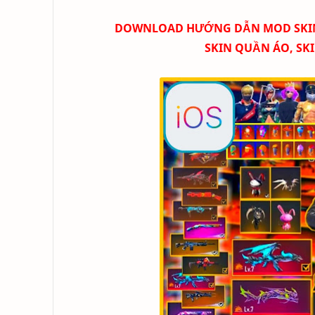
DOWNLOAD
HƯỚNG DẪN MOD SKIN F
SKIN QUẦN ÁO, SK