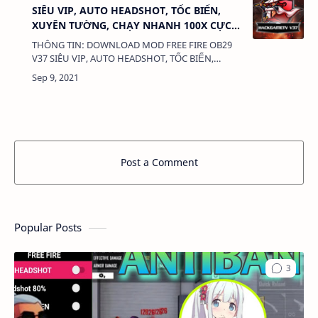
SIÊU VIP, AUTO HEADSHOT, TỐC BIẾN,
XUYÊN TƯỜNG, CHẠY NHANH 100X CỰC
VIP FIX LỖI KHÓA ID, KHÔNG KHÓA ACC
THÔNG TIN: DOWNLOAD MOD FREE FIRE OB29
V37 SIÊU VIP, AUTO HEADSHOT, TỐC BIẾN,
XUYÊN TƯỜNG, CHẠY NHANH 100X CỰC VIP FIX
LỖI KHÓA ID, KHÔNG KHÓA ACC DUNG LƯỢNG:
588 M…
Post a Comment
Popular Posts