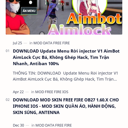
DOWNLOAD Update Menu Rời inJector V1 AimBot
AimLock Cực Bá, Không Ghép Hack, Tìm Trận
Nhanh, Antiban 100%
THÔNG TIN: DOWNLOAD Update Menu Rời inJector V1
AimBot AimLock Cực Bá, Không Ghép Hack, Tìm Trận
Nhanh, Antiban 100% DUNG LƯỢNG: 1 MB LINK:…
DOWNLOAD MOD SKIN FREE FIRE OB27 1.60.X CHO
IPHONE IOS - MOD SKIN QUẦN ÁO, HÀNH ĐỘNG,
SKIN SÚNG, ANTENNA