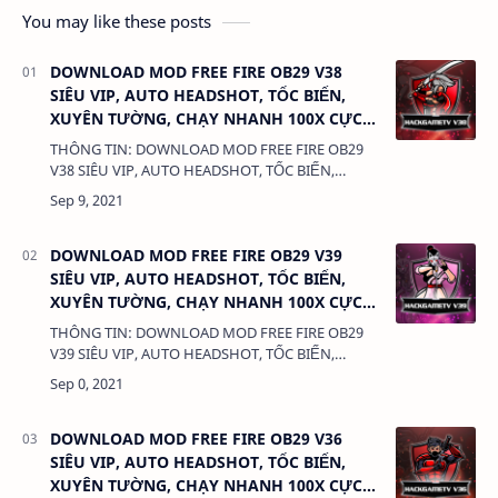
You may like these posts
DOWNLOAD MOD FREE FIRE OB29 V38
SIÊU VIP, AUTO HEADSHOT, TỐC BIẾN,
XUYÊN TƯỜNG, CHẠY NHANH 100X CỰC
VIP FIX LỖI KHÓA ID, KHÔNG KHÓA ACC
THÔNG TIN: DOWNLOAD MOD FREE FIRE OB29
V38 SIÊU VIP, AUTO HEADSHOT, TỐC BIẾN,
XUYÊN TƯỜNG, CHẠY NHANH 100X CỰC VIP FIX
LỖI KHÓA ID, KHÔNG KHÓA ACC DUNG LƯỢNG:
588 M…
DOWNLOAD MOD FREE FIRE OB29 V39
SIÊU VIP, AUTO HEADSHOT, TỐC BIẾN,
XUYÊN TƯỜNG, CHẠY NHANH 100X CỰC
VIP FIX LỖI KHÓA ID, KHÔNG KHÓA ACC
THÔNG TIN: DOWNLOAD MOD FREE FIRE OB29
V39 SIÊU VIP, AUTO HEADSHOT, TỐC BIẾN,
XUYÊN TƯỜNG, CHẠY NHANH 100X CỰC VIP FIX
LỖI KHÓA ID, KHÔNG KHÓA ACC DUNG LƯỢNG:
588 M…
DOWNLOAD MOD FREE FIRE OB29 V36
SIÊU VIP, AUTO HEADSHOT, TỐC BIẾN,
XUYÊN TƯỜNG, CHẠY NHANH 100X CỰC