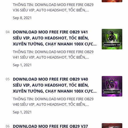
VIP FIX LỖI KHÓA ID, KHÔNG KHÓA ACC
THÔNG TIN: DOWNLOAD MOD FREE FIRE OB29
V36 SIÊU VIP, AUTO HEADSHOT, TỐC BIẾN,
XUYÊN TƯỜNG, CHẠY NHANH 100X CỰC VIP FIX
LỖI KHÓA ID, KHÔNG KHÓA ACC DUNG LƯỢNG:
588 M…
DOWNLOAD MOD FREE FIRE OB29 V41
SIÊU VIP, AUTO HEADSHOT, TỐC BIẾN,
XUYÊN TƯỜNG, CHẠY NHANH 100X CỰC
VIP FIX LỖI KHÓA ID, KHÔNG KHÓA ACC
THÔNG TIN: DOWNLOAD MOD FREE FIRE OB29
V41 SIÊU VIP, AUTO HEADSHOT, TỐC BIẾN,
XUYÊN TƯỜNG, CHẠY NHANH 100X CỰC VIP FIX
LỖI KHÓA ID, KHÔNG KHÓA ACC DUNG LƯỢNG:
588 M…
DOWNLOAD MOD FREE FIRE OB29 V40
SIÊU VIP, AUTO HEADSHOT, TỐC BIẾN,
XUYÊN TƯỜNG, CHẠY NHANH 100X CỰC
VIP FIX LỖI KHÓA ID, KHÔNG KHÓA ACC
THÔNG TIN: DOWNLOAD MOD FREE FIRE OB29
V40 SIÊU VIP, AUTO HEADSHOT, TỐC BIẾN,
XUYÊN TƯỜNG, CHẠY NHANH 100X CỰC VIP FIX
LỖI KHÓA ID, KHÔNG KHÓA ACC DUNG LƯỢNG:
588 M…
DOWNLOAD MOD FREE FIRE OB29 V37