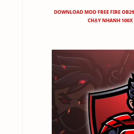
DOWNLOAD
MOD FREE FIRE OB29
CHẠY NHANH 100X 