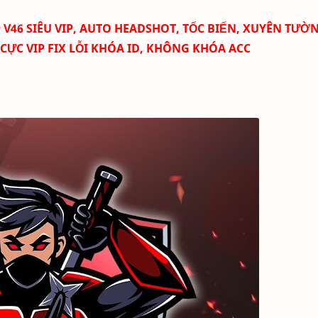
 V46 SIÊU VIP, AUTO HEADSHOT, TỐC BIẾN, XUYÊN TƯỜ
CỰC VIP FIX LỖI KHÓA ID, KHÔNG KHÓA ACC