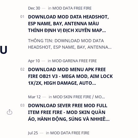
DOWNLOAD MOD DATA HEADSHOT,
ESP NAME, BAY, ANTENNA MÀU
THÍNH ĐỊNH VỊ ĐỊCH XUYÊN MAP
CHO FREE FIRE OB31 1.68.12/2.68.12
THÔNG TIN: DOWNLOAD MOD DATA
MỚI NHẤT - KHÔNG KHÓA NICK
ÊU
HEADSHOT, ESP NAME, BAY, ANTENNA
MÀU THÍNH ĐỊNH VỊ ĐỊCH XUYÊN MAP
CHO FREE FIRE OB31 1.68.12/2.68.12
MỚI NHẤT - KHÔN…
DOWNLOAD MOD MENU APK FREE
FIRE OB21 V3 - MEGA MOD, AIM LOCK
1X/2X, HIGH DAMAGE, AUTO
HEADSHOT, LESS RECOIL
DOWNLOAD SEVER FREE MOD FULL
ITEM FREE FIRE - MOD SKIN QUẦN
ÁO, HÀNH ĐỘNG, SÚNG VÀ NHHIỀU
THỨ KHÁC