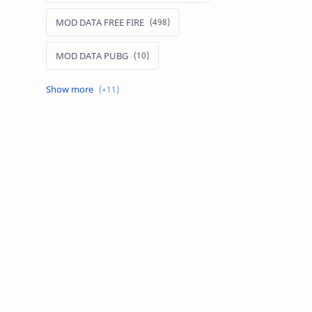
MOD DATA FREE FIRE
MOD DATA PUBG
MOD FREE FIRE
MOD FREE FIRE IOS
MOD GAME MOBILE
MOD GARENA FREE FIRE
MOD LIÊN QUÂN MOBILE IOS
MOD MAP LIÊN QUÂN MOBILE
MOD MENU GAME IOS