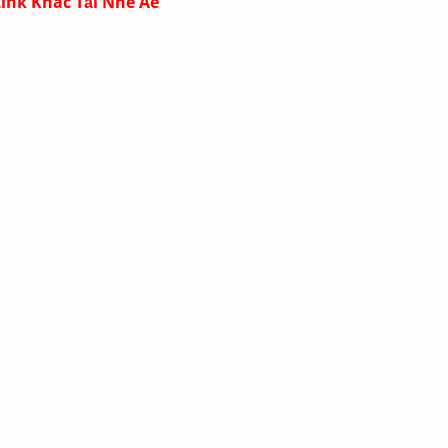
Link Khác Tải Nhé Ae