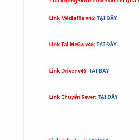
! Tải Không Được Link Đầu Thì Qua 
Link Mẻdiafile v46
:
TẠI ĐÂY
Link Tải MeGa v46:
TẠI ĐÂY
Link Driver v46:
TẠI ĐÂY
Link Chuyển Sever:
TẠI ĐÂY