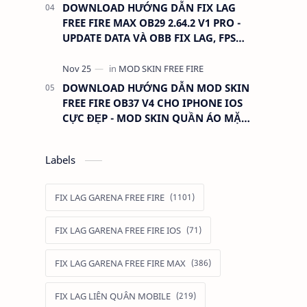
DOWNLOAD HƯỚNG DẪN FIX LAG
FREE FIRE MAX OB29 2.64.2 V1 PRO -
UPDATE DATA VÀ OBB FIX LAG, FPS
CAO, TRỜI TỐI
DOWNLOAD HƯỚNG DẪN MOD SKIN
FREE FIRE OB37 V4 CHO IPHONE IOS
CỰC ĐẸP - MOD SKIN QUẦN ÁO MẶC
ĐỊNH KHÔNG LỖI TÌM TRẬN
Labels
FIX LAG GARENA FREE FIRE
FIX LAG GARENA FREE FIRE IOS
FIX LAG GARENA FREE FIRE MAX
FIX LAG LIÊN QUÂN MOBILE