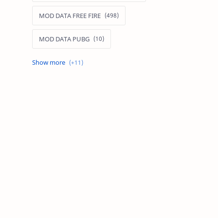
MOD DATA FREE FIRE
MOD DATA PUBG
MOD FREE FIRE
MOD FREE FIRE IOS
MOD GAME MOBILE
MOD GARENA FREE FIRE
MOD LIÊN QUÂN MOBILE IOS
MOD MAP LIÊN QUÂN MOBILE
MOD MENU GAME IOS