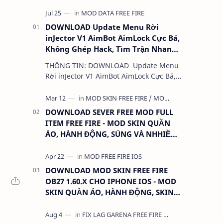
DOWNLOAD Update Menu Rời
inJector V1 AimBot AimLock Cực Bá,
Không Ghép Hack, Tìm Trận Nhanh,
Antiban 100%
THÔNG TIN: DOWNLOAD Update Menu
Rời inJector V1 AimBot AimLock Cực Bá,
Không Ghép Hack, Tìm Trận Nhanh,
Antiban 100% DUNG LƯỢNG: 1 MB
LINK:…
DOWNLOAD SEVER FREE MOD FULL
ITEM FREE FIRE - MOD SKIN QUẦN
ÁO, HÀNH ĐỘNG, SÚNG VÀ NHHIỀU
THỨ KHÁC
DOWNLOAD MOD SKIN FREE FIRE
OB27 1.60.X CHO IPHONE IOS - MOD
SKIN QUẦN ÁO, HÀNH ĐỘNG, SKIN
SÚNG, ANTENNA