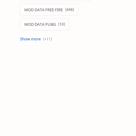
MOD DATA FREE FIRE
MOD DATA PUBG
MOD FREE FIRE
MOD FREE FIRE IOS
MOD GAME MOBILE
MOD GARENA FREE FIRE
MOD LIÊN QUÂN MOBILE IOS
MOD MAP LIÊN QUÂN MOBILE
MOD MENU GAME IOS