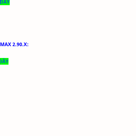
 ĐÂY
E MAX
2.90.X
:
 ĐÂY