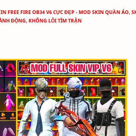
 FREE FIRE OB34 V6 CỰC ĐẸP - MOD SKIN QUẦN ÁO, S
ÀNH ĐỘNG, KHÔNG LỖI TÌM TRẬN