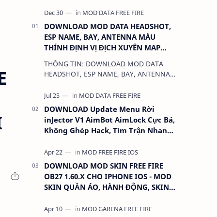
DOWNLOAD MOD DATA HEADSHOT,
ESP NAME, BAY, ANTENNA MÀU
THÍNH ĐỊNH VỊ ĐỊCH XUYÊN MAP
CHO FREE FIRE OB31 1.68.12/2.68.12
THÔNG TIN: DOWNLOAD MOD DATA
MỚI NHẤT - KHÔNG KHÓA NICK
E
HEADSHOT, ESP NAME, BAY, ANTENNA
MÀU THÍNH ĐỊNH VỊ ĐỊCH XUYÊN MAP
CHO FREE FIRE OB31 1.68.12/2.68.12
MỚI NHẤT - KHÔN…
DOWNLOAD Update Menu Rời
I
inJector V1 AimBot AimLock Cực Bá,
Không Ghép Hack, Tìm Trận Nhanh,
Antiban 100%
DOWNLOAD MOD SKIN FREE FIRE
OB27 1.60.X CHO IPHONE IOS - MOD
SKIN QUẦN ÁO, HÀNH ĐỘNG, SKIN
SÚNG, ANTENNA