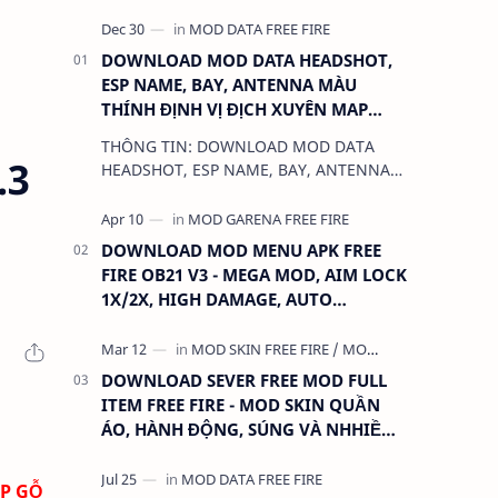
DOWNLOAD MOD DATA HEADSHOT,
ESP NAME, BAY, ANTENNA MÀU
THÍNH ĐỊNH VỊ ĐỊCH XUYÊN MAP
CHO FREE FIRE OB31 1.68.12/2.68.12
THÔNG TIN: DOWNLOAD MOD DATA
MỚI NHẤT - KHÔNG KHÓA NICK
.3
HEADSHOT, ESP NAME, BAY, ANTENNA
MÀU THÍNH ĐỊNH VỊ ĐỊCH XUYÊN MAP
CHO FREE FIRE OB31 1.68.12/2.68.12
MỚI NHẤT - KHÔN…
DOWNLOAD MOD MENU APK FREE
FIRE OB21 V3 - MEGA MOD, AIM LOCK
1X/2X, HIGH DAMAGE, AUTO
HEADSHOT, LESS RECOIL
DOWNLOAD SEVER FREE MOD FULL
ITEM FREE FIRE - MOD SKIN QUẦN
ÁO, HÀNH ĐỘNG, SÚNG VÀ NHHIỀU
THỨ KHÁC
ỘP GỖ