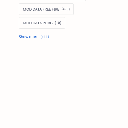
MOD DATA FREE FIRE
MOD DATA PUBG
MOD FREE FIRE
MOD FREE FIRE IOS
MOD GAME MOBILE
MOD GARENA FREE FIRE
MOD LIÊN QUÂN MOBILE IOS
MOD MAP LIÊN QUÂN MOBILE
MOD MENU GAME IOS