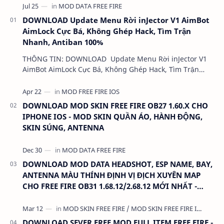
DOWNLOAD Update Menu Rời inJector V1 AimBot
AimLock Cực Bá, Không Ghép Hack, Tìm Trận
Nhanh, Antiban 100%
THÔNG TIN: DOWNLOAD Update Menu Rời inJector V1
AimBot AimLock Cực Bá, Không Ghép Hack, Tìm Trận
Nhanh, Antiban 100% DUNG LƯỢNG: 1 MB LINK:…
DOWNLOAD MOD SKIN FREE FIRE OB27 1.60.X CHO
IPHONE IOS - MOD SKIN QUẦN ÁO, HÀNH ĐỘNG,
SKIN SÚNG, ANTENNA
DOWNLOAD MOD DATA HEADSHOT, ESP NAME, BAY,
ANTENNA MÀU THÍNH ĐỊNH VỊ ĐỊCH XUYÊN MAP
CHO FREE FIRE OB31 1.68.12/2.68.12 MỚI NHẤT -
KHÔNG KHÓA NICK
DOWNLOAD SEVER FREE MOD FULL ITEM FREE FIRE -