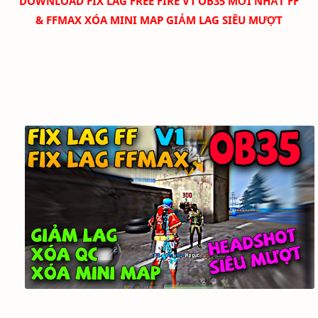
DOWNLOAD
FIX LAG FREE FIRE V1 OB35 MỚI NHẤT FF
& FFMAX XÓA MINI MAP GIẢM LAG SIÊU MƯỢT