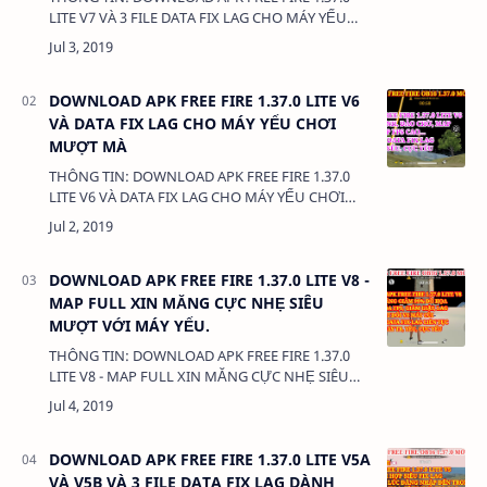
LITE V7 VÀ 3 FILE DATA FIX LAG CHO MÁY YẾU
CHƠI SIÊU MƯỢT DUNG LƯỢNG: 65.9MB LINK:
- APK FREE FIRE 1.37.0 LIT…
DOWNLOAD APK FREE FIRE 1.37.0 LITE V6
VÀ DATA FIX LAG CHO MÁY YẾU CHƠI
MƯỢT MÀ
THÔNG TIN: DOWNLOAD APK FREE FIRE 1.37.0
LITE V6 VÀ DATA FIX LAG CHO MÁY YẾU CHƠI
MƯỢT MÀ DUNG LƯỢNG: 65.9MB LINK: - APK
FREE FIRE 1.37.0 LITE V6:&nbs…
DOWNLOAD APK FREE FIRE 1.37.0 LITE V8 -
MAP FULL XIN MĂNG CỰC NHẸ SIÊU
MƯỢT VỚI MÁY YẾU.
THÔNG TIN: DOWNLOAD APK FREE FIRE 1.37.0
LITE V8 - MAP FULL XIN MĂNG CỰC NHẸ SIÊU
MƯỢT VỚI MÁY YẾU. DUNG LƯỢNG: 65.7MB
LINK: - APK FREE FIRE 1.37.0 …
DOWNLOAD APK FREE FIRE 1.37.0 LITE V5A
VÀ V5B VÀ 3 FILE DATA FIX LAG DÀNH