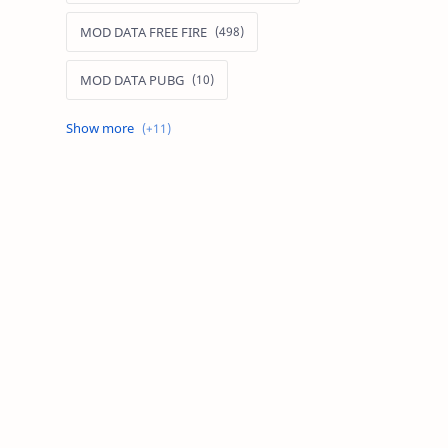
MOD DATA FREE FIRE
MOD DATA PUBG
MOD FREE FIRE
MOD FREE FIRE IOS
MOD GAME MOBILE
MOD GARENA FREE FIRE
MOD LIÊN QUÂN MOBILE IOS
MOD MAP LIÊN QUÂN MOBILE
MOD MENU GAME IOS