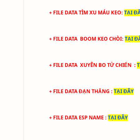
+ FILE DATA TÌM XU MÁU KEO
:
TẠI Đ
+ FILE DATA
BOOM KEO CHÒI
:
TẠI Đ
+ FILE DATA
XUYÊN BO TỬ CHIẾN
:
T
+ FILE DATA ĐẠN THẲNG
:
TẠI ĐÂY
+ FILE DATA ESP NAME
:
TẠI ĐÂY