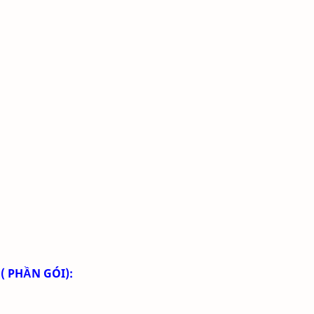
( PHẦN GÓI):