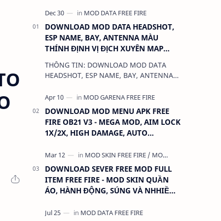
DOWNLOAD MOD DATA HEADSHOT,
ESP NAME, BAY, ANTENNA MÀU
THÍNH ĐỊNH VỊ ĐỊCH XUYÊN MAP
CHO FREE FIRE OB31 1.68.12/2.68.12
THÔNG TIN: DOWNLOAD MOD DATA
MỚI NHẤT - KHÔNG KHÓA NICK
TO
HEADSHOT, ESP NAME, BAY, ANTENNA
MÀU THÍNH ĐỊNH VỊ ĐỊCH XUYÊN MAP
HO
CHO FREE FIRE OB31 1.68.12/2.68.12
MỚI NHẤT - KHÔN…
DOWNLOAD MOD MENU APK FREE
FIRE OB21 V3 - MEGA MOD, AIM LOCK
1X/2X, HIGH DAMAGE, AUTO
HEADSHOT, LESS RECOIL
DOWNLOAD SEVER FREE MOD FULL
ITEM FREE FIRE - MOD SKIN QUẦN
ÁO, HÀNH ĐỘNG, SÚNG VÀ NHHIỀU
THỨ KHÁC