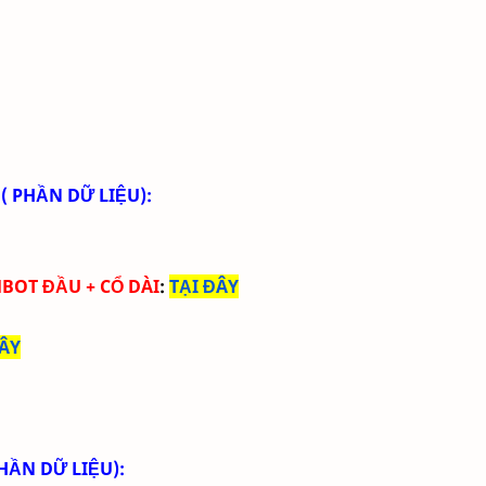
( PHẦN DỮ LIỆU):
BOT ĐẦU + CỔ DÀI
:
TẠI ĐÂY
ĐÂY
HẦN DỮ LIỆU):