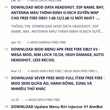
DOWNLOAD MOD DATA HEADSHOT, ESP NAME, BAY,
ANTENNA MÀU THÍNH ĐỊNH VỊ ĐỊCH XUYÊN MAP
CHO FREE FIRE OB31 1.68.12/2.68.12 MỚI NHẤT -
KHÔNG KHÓA NICK
THÔNG TIN: DOWNLOAD MOD DATA HEADSHOT, ESP
NAME, BAY, ANTENNA MÀU THÍNH ĐỊNH VỊ ĐỊCH XUYÊN
MAP CHO FREE FIRE OB31 1.68.12/2.68.12 MỚI NHẤT -
KHÔN…
DOWNLOAD MOD MENU APK FREE FIRE OB21 V3 -
MEGA MOD, AIM LOCK 1X/2X, HIGH DAMAGE, AUTO
HEADSHOT, LESS RECOIL
DOWNLOAD SEVER FREE MOD FULL ITEM FREE FIRE -
MOD SKIN QUẦN ÁO, HÀNH ĐỘNG, SÚNG VÀ
NHHIỀU THỨ KHÁC
DOWNLOAD Update Menu Rời inJector V1 AimBot