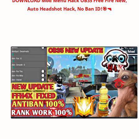
DOWNLOAD
Mod Menu Hack OB35 Free Fire New,
Auto Headshot Hack, No Ban ID!🎯🔫