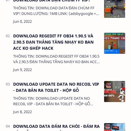
THÔNG TIN: DOWNLOAD DATA ĐẠN CHÙM FF
VIP! DUNG LƯỢNG: 1MB LINK: (adsbygoogle =
window.adsbygoogle || []).push({}); DATA ĐẠN
CHÙM FF VIP!:TẠI ĐÂY-------------------…
DOWNLOAD REGEDIT FF OB34 1.90.5 VÀ
2.90.5 ĐẠN THẲNG TĂNG NHẠY KO BAN
ACC KO GHÉP HACK
THÔNG TIN: DOWNLOAD REGEDIT FF OB34 1.90.5
VÀ 2.90.5 ĐẠN THẲNG TĂNG NHẠY KO BAN ACC
KO GHÉP HACK DUNG LƯỢNG: 1 MB LINK:
(adsbygoogle = window.adsbygoogle …
DOWNLOAD UPDATE DATA NO RECOIL VIP
- DATA BẮN RA TOILET - HỘP GỖ
THÔNG TIN: DOWNLOAD UPDATE DATA NO
RECOIL VIP - DATA BẮN RA TOILET - HỘP GỖ
DUNG LƯỢNG: 1 MB LINK: (adsbygoogle =
window.adsbygoogle || []).push({}); FF…
DOWNLOAD DATA ĐẤM RA CHÒI - ĐẤM RA