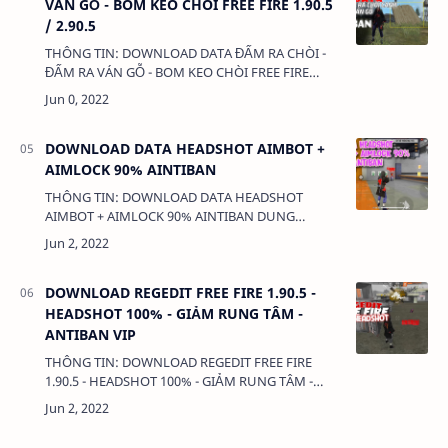
VÁN GỖ - BOM KEO CHÒI FREE FIRE 1.90.5
/ 2.90.5
THÔNG TIN: DOWNLOAD DATA ĐẤM RA CHÒI -
ĐẤM RA VÁN GỖ - BOM KEO CHÒI FREE FIRE
1.90.5 / 2.90.5 DUNG LƯỢNG: 1 MB LINK:
(adsbygoogle = window.adsbygoogle || …
DOWNLOAD DATA HEADSHOT AIMBOT +
AIMLOCK 90% AINTIBAN
THÔNG TIN: DOWNLOAD DATA HEADSHOT
AIMBOT + AIMLOCK 90% AINTIBAN DUNG
LƯỢNG: 1MB LINK: (adsbygoogle =
window.adsbygoogle || []).push({}); DATA
HEADSHOT AIMBOT + AIM…
DOWNLOAD REGEDIT FREE FIRE 1.90.5 -
HEADSHOT 100% - GIẢM RUNG TÂM -
ANTIBAN VIP
THÔNG TIN: DOWNLOAD REGEDIT FREE FIRE
1.90.5 - HEADSHOT 100% - GIẢM RUNG TÂM -
ANTIBAN VIP DUNG LƯỢNG: 1 MB LINK:
(adsbygoogle = window.adsbygoogle || [])…