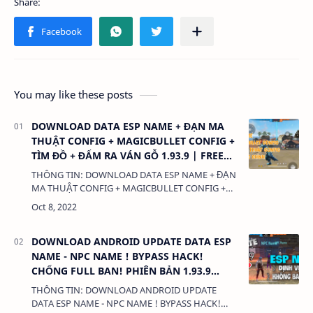
You may like these posts
DOWNLOAD DATA ESP NAME + ĐẠN MA
THUẬT CONFIG + MAGICBULLET CONFIG +
TÌM ĐỒ + ĐẤM RA VÁN GỖ 1.93.9 | FREE
FIRE
THÔNG TIN: DOWNLOAD DATA ESP NAME + ĐẠN
MA THUẬT CONFIG + MAGICBULLET CONFIG +
TÌM ĐỒ + ĐẤM RA VÁN GỖ 1.93.9 | FREE FIRE
DUNG LƯỢNG: 1MB LINK: (adsbygoogle =
window.…
DOWNLOAD ANDROID UPDATE DATA ESP
NAME - NPC NAME ! BYPASS HACK!
CHỐNG FULL BAN! PHIÊN BẢN 1.93.9
MỚI!
THÔNG TIN: DOWNLOAD ANDROID UPDATE
DATA ESP NAME - NPC NAME ! BYPASS HACK!