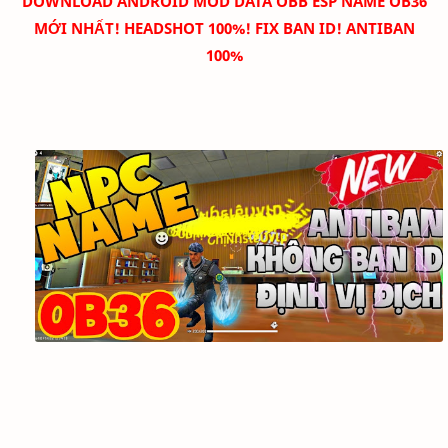
DOWNLOAD
ANDROID MOD DATA
OBB ESP NAME OB36
MỚI NHẤT! HEADSHOT 100%! FIX BAN ID! ANTIBAN
100%