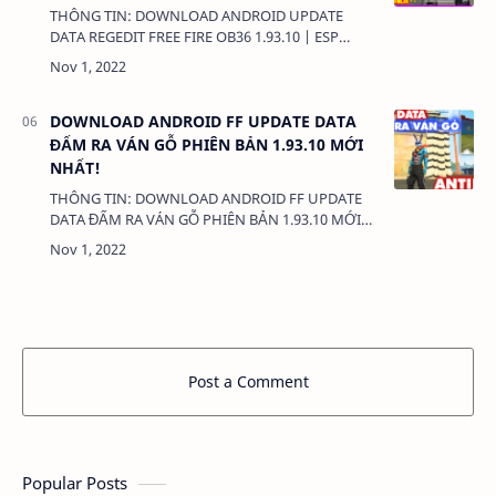
ANTI BANNED 100%
THÔNG TIN: DOWNLOAD ANDROID UPDATE
DATA REGEDIT FREE FIRE OB36 1.93.10 | ESP
NAME VIP | ĐẠN MA THUẬT CONFIG | ANTI
BANNED 100% DUNG LƯỢNG: 1MB LINK:
(adsbygoogl…
DOWNLOAD ANDROID FF UPDATE DATA
ĐẤM RA VÁN GỖ PHIÊN BẢN 1.93.10 MỚI
NHẤT!
THÔNG TIN: DOWNLOAD ANDROID FF UPDATE
DATA ĐẤM RA VÁN GỖ PHIÊN BẢN 1.93.10 MỚI
NHẤT! DUNG LƯỢNG: 1MB LINK: (adsbygoogle
= window.adsbygoogle || []).push({}); …
Post a Comment
Popular Posts