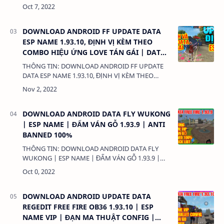
CHỐNG FULL BAN! PHIÊN BẢN 1.93.9 MỚI!
DUNG LƯỢNG: 1MB LINK: (adsbygoogle =
window.ads…
DOWNLOAD ANDROID FF UPDATE DATA
ESP NAME 1.93.10, ĐỊNH VỊ KÈM THEO
COMBO HIỆU ỨNG LOVE TÁN GÁI | DATA
NPC NAME NEW!
THÔNG TIN: DOWNLOAD ANDROID FF UPDATE
DATA ESP NAME 1.93.10, ĐỊNH VỊ KÈM THEO
COMBO HIỆU ỨNG LOVE TÁN GÁI | DATA NPC
NAME NEW! DUNG LƯỢNG: 1MB LINK:
(adsbygoogl…
DOWNLOAD ANDROID DATA FLY WUKONG
| ESP NAME | ĐẤM VÁN GỖ 1.93.9 | ANTI
BANNED 100%
THÔNG TIN: DOWNLOAD ANDROID DATA FLY
WUKONG | ESP NAME | ĐẤM VÁN GỖ 1.93.9 |
ANTI BANNED 100% DUNG LƯỢNG: 1MB LINK:
(adsbygoogle = window.adsbygoogle || []).pus…
DOWNLOAD ANDROID UPDATE DATA
REGEDIT FREE FIRE OB36 1.93.10 | ESP
NAME VIP | ĐẠN MA THUẬT CONFIG |